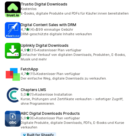
Trustio Digital Downloads
Kostenlos
E-Books, digitale Produkte und PDFs für Käufer:innen bereitstellen
Digital Content Sales with DRM
von 5 Sternen
4,7
(4)
•
$99 einmalige Gebühr
4 Rezensionen insgesamt
DRM-geschützte digitale Inhalte verkaufen
Uplinkly Digital Downloads
von 5 Sternen
4,9
(31)
•
Kostenloser Plan verfügbar
31 Rezensionen insgesamt
Einfacher Verkauf von digitalen Downloads, Produkten, E-Books,
Musik und mehr
FetchApp
von 5 Sternen
4,7
(11)
•
Kostenloser Plan verfügbar
11 Rezensionen insgesamt
Der einfache Weg, digitale Downloads zu verkaufen.
Chapters LMS
von 5 Sternen
5,0
(1)
•
Kostenlose Installation
1 Rezensionen insgesamt
Kurse, Prüfungen und Zertifikate verkaufen – sofortiger Zugriff,
ohne Programmieren.
ABC Digital Downloads Products
von 5 Sternen
5,0
(6)
•
Kostenloser Plan verfügbar
6 Rezensionen insgesamt
Digitale Produkte, digitale Downloads, PDFs, E-Books und Kurse
verkaufen
Built for Shopify