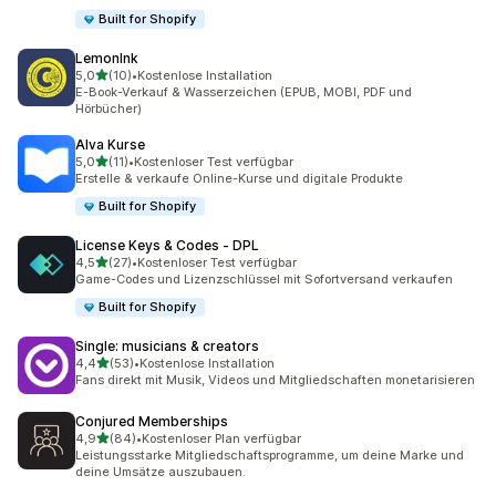
Built for Shopify
LemonInk
von 5 Sternen
5,0
(10)
•
Kostenlose Installation
10 Rezensionen insgesamt
E-Book-Verkauf & Wasserzeichen (EPUB, MOBI, PDF und
Hörbücher)
Alva Kurse
von 5 Sternen
5,0
(11)
•
Kostenloser Test verfügbar
11 Rezensionen insgesamt
Erstelle & verkaufe Online-Kurse und digitale Produkte
Built for Shopify
License Keys & Codes ‑ DPL
von 5 Sternen
4,5
(27)
•
Kostenloser Test verfügbar
27 Rezensionen insgesamt
Game-Codes und Lizenzschlüssel mit Sofortversand verkaufen
Built for Shopify
Single: musicians & creators
von 5 Sternen
4,4
(53)
•
Kostenlose Installation
53 Rezensionen insgesamt
Fans direkt mit Musik, Videos und Mitgliedschaften monetarisieren
Conjured Memberships
von 5 Sternen
4,9
(84)
•
Kostenloser Plan verfügbar
84 Rezensionen insgesamt
Leistungsstarke Mitgliedschaftsprogramme, um deine Marke und
deine Umsätze auszubauen.