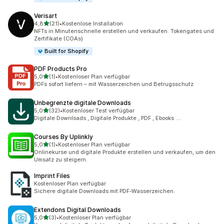
Verisart
von 5 Sternen
4,8
(21)
•
Kostenlose Installation
21 Rezensionen insgesamt
NFTs in Minutenschnelle erstellen und verkaufen. Tokengates und
Zertifikate (COAs)
Built for Shopify
PDF Products Pro
von 5 Sternen
5,0
(1)
•
Kostenloser Plan verfügbar
1 Rezensionen insgesamt
PDFs sofort liefern – mit Wasserzeichen und Betrugsschutz
Unbegrenzte digitale Downloads
von 5 Sternen
5,0
(32)
•
Kostenloser Test verfügbar
32 Rezensionen insgesamt
Digitale Downloads , Digitale Produkte , PDF , Ebooks ....
Courses By Uplinkly
von 5 Sternen
5,0
(1)
•
Kostenloser Plan verfügbar
1 Rezensionen insgesamt
Onlinekurse und digitale Produkte erstellen und verkaufen, um den
Umsatz zu steigern.
Imprint Files
Kostenloser Plan verfügbar
Sichere digitale Downloads mit PDF-Wasserzeichen.
Extendons Digital Downloads
von 5 Sternen
5,0
(3)
•
Kostenloser Plan verfügbar
3 Rezensionen insgesamt