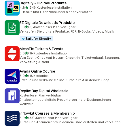
Digitally ‑ Digitale Produkte
von 5 Sternen
4,8
(34)
•
Kostenlose Installation
34 Rezensionen insgesamt
E-Books und Lizenzschlüssel sicher verkaufen
EZ Digitale Downloads Produkte
von 5 Sternen
5,0
(3)
•
Kostenloser Plan verfügbar
3 Rezensionen insgesamt
Verkaufen Sie digitale Produkte, PDF, E-Books, Videos, Musik
Built for Shopify
MeshTix Tickets & Events
von 5 Sternen
5,0
(1)
•
Kostenlose Installation
1 Rezensionen insgesamt
Vom Event-Checkout bis zum Check-in. Ticketverkauf, Scannen,
Verwaltung & mehr
Avada Online Course
von 5 Sternen
5,0
(1)
•
Kostenlos
1 Rezensionen insgesamt
Erstelle und verkaufe Online-Kurse direkt in deinem Shop
Replic: Buy Digital Wholesale
Kostenloser Plan verfügbar
Entdecke neue digitale Produkte von Indie-Designer:innen
weltweit
Inflowkit Courses & Membership
von 5 Sternen
3,9
(35)
•
Kostenloser Plan verfügbar
35 Rezensionen insgesamt
Kurse und Abonnements in deinem Shop erstellen und verkaufen