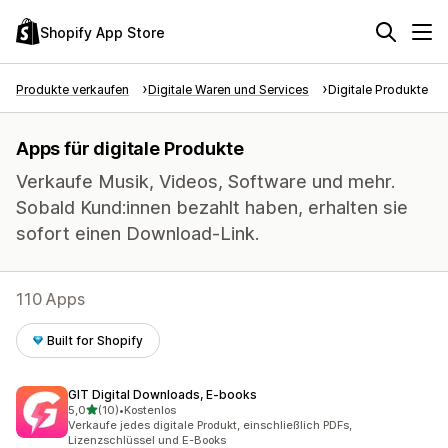
Shopify App Store
Produkte verkaufen
Digitale Waren und Services
Digitale Produkte
Apps für digitale Produkte
Verkaufe Musik, Videos, Software und mehr.
Sobald Kund:innen bezahlt haben, erhalten sie
sofort einen Download-Link.
110 Apps
Built for Shopify
GIT Digital Downloads, E‑books
von 5 Sternen
5,0
(10)
•
Kostenlos
10 Rezensionen insgesamt
Verkaufe jedes digitale Produkt, einschließlich PDFs,
Lizenzschlüssel und E-Books