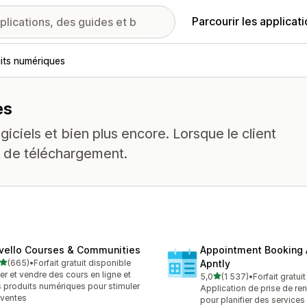
Parcourir les applicat
its numériques
es
iciels et bien plus encore. Lorsque le client
en de téléchargement.
vello Courses & Communities
Appointment Booking
étoile(s) sur 5
(665)
•
Forfait gratuit disponible
Apntly
 avis au total
er et vendre des cours en ligne et
étoile(s) sur 5
5,0
(1 537)
•
Forfait gratui
1537 avis au total
 produits numériques pour stimuler
Application de prise de r
 ventes
pour planifier des services