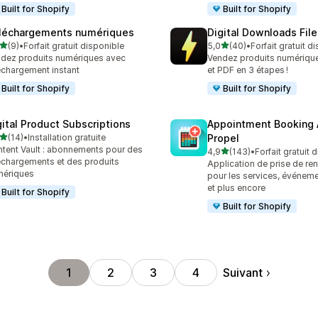
Built for Shopify
Built for Shopify
léchargements numériques
Digital Downloads File
étoile(s) sur 5
étoile(s) sur 5
(9)
•
Forfait gratuit disponible
5,0
(40)
•
Forfait gratuit d
vis au total
40 avis au total
dez produits numériques avec
Vendez produits numériqu
échargement instant
et PDF en 3 étapes !
Built for Shopify
Built for Shopify
gital Product Subscriptions
Appointment Booking
étoile(s) sur 5
(14)
•
Installation gratuite
Propel
avis au total
tent Vault : abonnements pour des
étoile(s) sur 5
4,9
(143)
•
Forfait gratuit 
143 avis au total
échargements et des produits
Application de prise de r
mériques
pour les services, événeme
et plus encore
Built for Shopify
Built for Shopify
Suivant
1
2
3
4