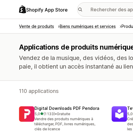
Shopify App Store
Vente de produits
Biens numériques et services
Produ
Applications de produits numériqu
Vendez de la musique, des vidéos, des log
paie, il obtient un accès instantané au li
110 applications
Digital Downloads PDF Pendora
Te
étoile(s) sur 5
5,0
(1 133)
•
Gratuite
5,0
1133 avis au total
665
Vendre des produits numériques à
Cré
télécharger, PDF, livres numériques,
des
clés de licence
les