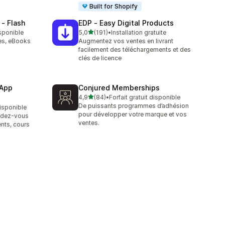
Built for Shopify
 ‑ Flash
EDP ‑ Easy Digital Products
étoile(s) sur 5
isponible
5,0
(191)
•
Installation gratuite
191 avis au total
es, eBooks
Augmentez vos ventes en livrant
facilement des téléchargements et des
clés de licence
 App
Conjured Memberships
étoile(s) sur 5
4,9
(84)
•
Forfait gratuit disponible
84 avis au total
De puissants programmes d’adhésion
disponible
pour développer votre marque et vos
endez-vous
ventes.
nts, cours