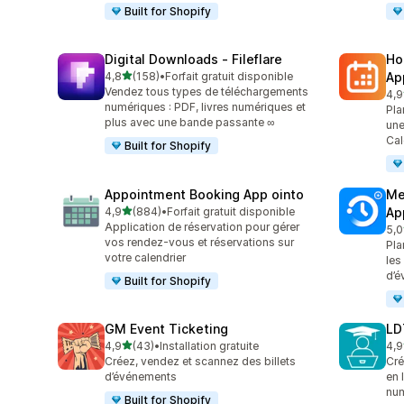
Built for Shopify
Digital Downloads ‑ Fileflare
Ho
étoile(s) sur 5
4,8
(158)
•
Forfait gratuit disponible
Ap
158 avis au total
Vendez tous types de téléchargements
4,9
366
numériques : PDF, livres numériques et
Pla
plus avec une bande passante ∞
une
Cal
Built for Shopify
Appointment Booking App ointo
Me
étoile(s) sur 5
4,9
(884)
•
Forfait gratuit disponible
Ap
884 avis au total
Application de réservation pour gérer
5,0
441
vos rendez-vous et réservations sur
Pla
votre calendrier
les
d’é
Built for Shopify
GM Event Ticketing
LD
étoile(s) sur 5
4,9
(43)
•
Installation gratuite
4,9
43 avis au total
186
Créez, vendez et scannez des billets
Cré
d’événements
en 
nu
Built for Shopify