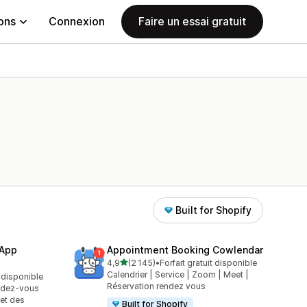
ions
Connexion
Faire un essai gratuit
Built for Shopify
 App
Appointment Booking Cowlendar
étoile(s) sur 5
4,9
(2 145)
•
Forfait gratuit disponible
2145 avis au total
Calendrier | Service | Zoom | Meet |
t disponible
Réservation rendez vous
endez-vous
 et des
Built for Shopify