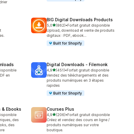
rier
BIG Digital Downloads Products
étoile(s) sur 5
5,0
(862)
•
Forfait gratuit disponible
862 avis au total
t
Upload, download et vente de produits
es.
digitaux : PDF, ebook...
Built for Shopify
wnloads
Digital Downloads ‑ Filemonk
étoile(s) sur 5
 disponible
4,9
(451)
•
Forfait gratuit disponible
451 avis au total
PDF en
Vendez des téléchargements et des
produits numériques en 3 étapes
rapides
Built for Shopify
s & Ebooks
Courses Plus
étoile(s) sur 5
 disponible
4,9
(206)
•
Forfait gratuit disponible
206 avis au total
riques, des
Créez et vendez des cours en ligne /
oks, des
produits numériques sur votre
ore
boutique.