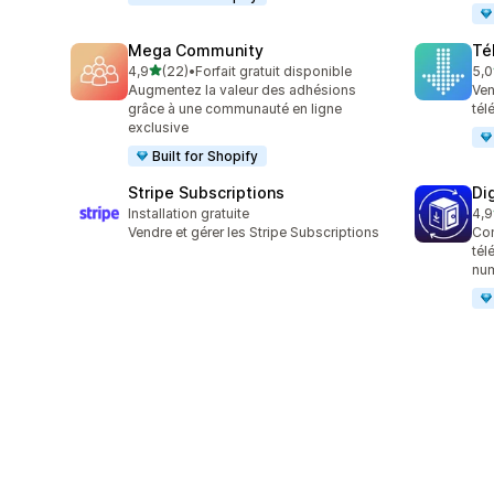
Mega Community
Té
étoile(s) sur 5
4,9
(22)
•
Forfait gratuit disponible
5,0
22 avis au total
9 a
Augmentez la valeur des adhésions
Ven
grâce à une communauté en ligne
tél
exclusive
Built for Shopify
Stripe Subscriptions
Di
Installation gratuite
4,9
14 
Vendre et gérer les Stripe Subscriptions
Con
tél
nu