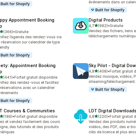
événements dans un calend
Built for Shopify
Built for Shopify
ppy Appointment Booking
Digital Products
étoile(s) sur 5
p
4,7
(982)
•
Gratuite
982 avis au total
Vendez des fichiers, liens e
étoile(s) sur 5
(366)
•
Gratuite
 avis au total
téléchargements numériqu
nifiez l’agenda des rendez-vous via
 réservation sur calendrier de type
endly
Built for Shopify
ety: Appointment Booking
Sky Pilot ‑ Digital Do
étoile(s) sur 5
p
4,8
(408)
•
Forfait gratuit
408 avis au total
Vendez musique, vidéos, 
étoile(s) sur 5
(441)
•
Forfait gratuit disponible
 avis au total
streaming/téléchargement.
nifiez des rendez-vous et facilitez
 réservations avec un calendrier
Built for Shopify
vénements
Built for Shopify
T Courses & Communities
LDT Digital Download
étoile(s) sur 5
étoile(s) sur 5
(186)
•
Forfait gratuit disponible
4,8
(220)
•
Forfait gratuit
 avis au total
220 avis au total
ez et vendez facilement des cours
Vendez des produits numé
ligne, des tutoriels et des produits
vidéos, des PDF, des e-bo
mériques
clés de licence et plus enc