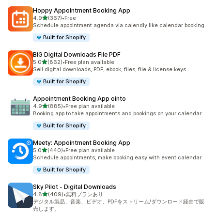
Hoppy Appointment Booking App
5つ星中
4.9
(367)
•
Free
合計レビュー数：367件
Schedule appointment agenda via calendly like calendar booking
Built for Shopify
BIG Digital Downloads File PDF
5つ星中
5.0
(862)
•
Free plan available
合計レビュー数：862件
Sell digital downloads, PDF, ebook, files, file & license keys
Built for Shopify
Appointment Booking App ointo
5つ星中
4.9
(885)
•
Free plan available
合計レビュー数：885件
Booking app to take appointments and bookings on your calendar
Built for Shopify
Meety: Appointment Booking App
5つ星中
5.0
(440)
•
Free plan available
合計レビュー数：440件
Schedule appointments, make booking easy with event calendar
Built for Shopify
Sky Pilot ‑ Digital Downloads
5つ星中
4.8
(409)
•
無料プランあり
合計レビュー数：409件
デジタル製品、音楽、ビデオ、PDFをストリーム/ダウンロード経由で販
売します。