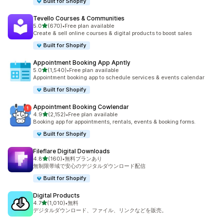
Built for Shopify
Tevello Courses & Communities
5つ星中
5.0
(670)
•
Free plan available
合計レビュー数：670件
Create & sell online courses & digital products to boost sales
Built for Shopify
Appointment Booking App Apntly
5つ星中
5.0
(1,540)
•
Free plan available
合計レビュー数：1540件
Appointment booking app to schedule services & events calendar
Built for Shopify
Appointment Booking Cowlendar
5つ星中
4.9
(2,152)
•
Free plan available
合計レビュー数：2152件
Booking app for appointments, rentals, events & booking forms.
Built for Shopify
Fileflare Digital Downloads
5つ星中
4.8
(160)
•
無料プランあり
合計レビュー数：160件
無制限帯域で安心のデジタルダウンロード配信
Built for Shopify
Digital Products
5つ星中
4.7
(1,010)
•
無料
合計レビュー数：1010件
デジタルダウンロード、ファイル、リンクなどを販売。