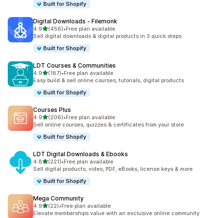
Built for Shopify
Digital Downloads ‑ Filemonk
5つ星中
4.9
(456)
•
Free plan available
合計レビュー数：456件
Sell digital downloads & digital products in 3 quick steps
Built for Shopify
LDT Courses & Communities
5つ星中
4.9
(187)
•
Free plan available
合計レビュー数：187件
Easy build & sell online courses, tutorials, digital products
Built for Shopify
Courses Plus
5つ星中
4.9
(206)
•
Free plan available
合計レビュー数：206件
Sell online courses, quizzes & certificates from your store
Built for Shopify
LDT Digital Downloads & Ebooks
5つ星中
4.8
(221)
•
Free plan available
合計レビュー数：221件
Sell digital products, video, PDF, eBooks, license keys & more
Built for Shopify
Mega Community
5つ星中
4.9
(22)
•
Free plan available
合計レビュー数：22件
Elevate memberships value with an exclusive online community