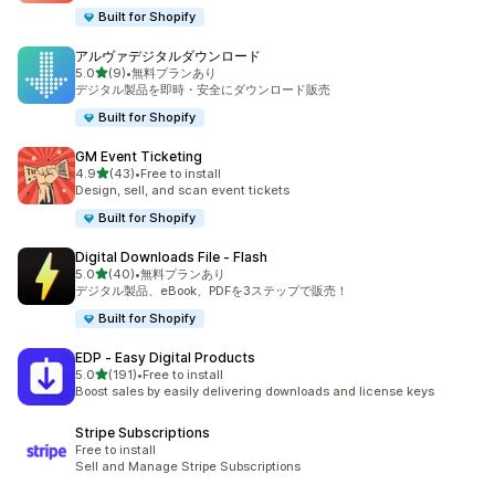
Built for Shopify
アルヴァデジタルダウンロード
5つ星中
5.0
(9)
•
無料プランあり
合計レビュー数：9件
デジタル製品を即時・安全にダウンロード販売
Built for Shopify
GM Event Ticketing
5つ星中
4.9
(43)
•
Free to install
合計レビュー数：43件
Design, sell, and scan event tickets
Built for Shopify
Digital Downloads File ‑ Flash
5つ星中
5.0
(40)
•
無料プランあり
合計レビュー数：40件
デジタル製品、eBook、PDFを3ステップで販売！
Built for Shopify
EDP ‑ Easy Digital Products
5つ星中
5.0
(191)
•
Free to install
合計レビュー数：191件
Boost sales by easily delivering downloads and license keys
Stripe Subscriptions
Free to install
Sell and Manage Stripe Subscriptions