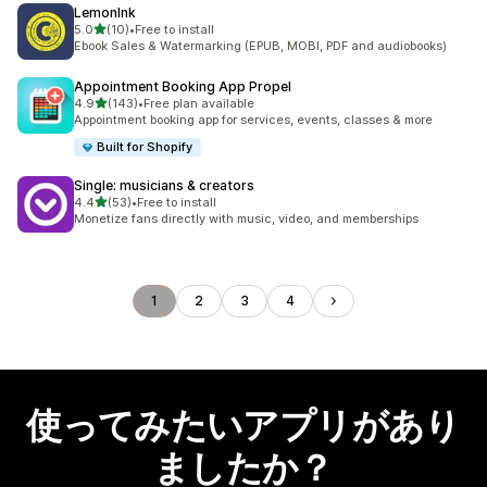
LemonInk
5つ星中
5.0
(10)
•
Free to install
合計レビュー数：10件
Ebook Sales & Watermarking (EPUB, MOBI, PDF and audiobooks)
Appointment Booking App Propel
5つ星中
4.9
(143)
•
Free plan available
合計レビュー数：143件
Appointment booking app for services, events, classes & more
Built for Shopify
Single: musicians & creators
5つ星中
4.4
(53)
•
Free to install
合計レビュー数：53件
Monetize fans directly with music, video, and memberships
1
2
3
4
使ってみたいアプリがあり
ましたか？