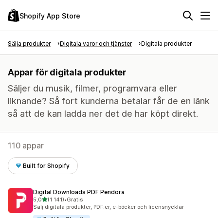
Shopify App Store
Sälja produkter
Digitala varor och tjänster
Digitala produkter
Appar för digitala produkter
Säljer du musik, filmer, programvara eller
liknande? Så fort kunderna betalar får de en länk
så att de kan ladda ner det de har köpt direkt.
110 appar
Built for Shopify
Digital Downloads PDF Pendora
av 5 stjärnor
5,0
(1 141)
•
Gratis
1141 recensioner totalt
Sälj digitala produkter, PDF:er, e-böcker och licensnycklar