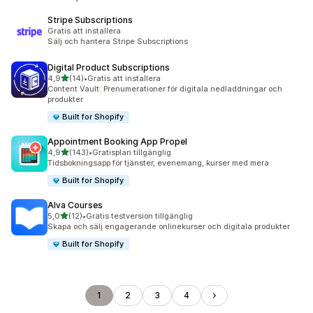
Stripe Subscriptions
Gratis att installera
Sälj och hantera Stripe Subscriptions
Digital Product Subscriptions
av 5 stjärnor
4,9
(14)
•
Gratis att installera
14 recensioner totalt
Content Vault: Prenumerationer för digitala nedladdningar och
produkter
Built for Shopify
Appointment Booking App Propel
av 5 stjärnor
4,9
(143)
•
Gratisplan tillgänglig
143 recensioner totalt
Tidsbokningsapp för tjänster, evenemang, kurser med mera
Built for Shopify
Alva Courses
av 5 stjärnor
5,0
(12)
•
Gratis testversion tillgänglig
12 recensioner totalt
Skapa och sälj engagerande onlinekurser och digitala produkter
Built for Shopify
1
2
3
4