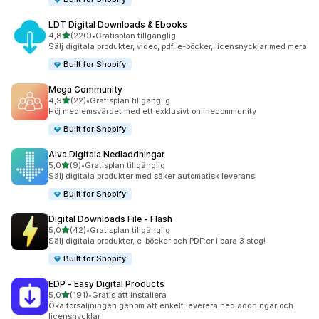
LDT Digital Downloads & Ebooks
av 5 stjärnor
4,8
(220)
•
Gratisplan tillgänglig
220 recensioner totalt
Sälj digitala produkter, video, pdf, e-böcker, licensnycklar med mera
Built for Shopify
Mega Community
av 5 stjärnor
4,9
(22)
•
Gratisplan tillgänglig
22 recensioner totalt
Höj medlemsvärdet med ett exklusivt onlinecommunity
Built for Shopify
Alva Digitala Nedladdningar
av 5 stjärnor
5,0
(9)
•
Gratisplan tillgänglig
9 recensioner totalt
Sälj digitala produkter med säker automatisk leverans
Built for Shopify
Digital Downloads File ‑ Flash
av 5 stjärnor
5,0
(42)
•
Gratisplan tillgänglig
42 recensioner totalt
Sälj digitala produkter, e-böcker och PDF:er i bara 3 steg!
Built for Shopify
EDP ‑ Easy Digital Products
av 5 stjärnor
5,0
(191)
•
Gratis att installera
191 recensioner totalt
Öka försäljningen genom att enkelt leverera nedladdningar och
licensnycklar