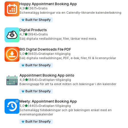
Hoppy Appointment Booking App
av 5 stjärnor
4,9
(367)
•
Gratis
367 recensioner totalt
Schemalägg bokningar via en Calendly-liknande kalenderbokning
Built for Shopify
Digital Products
av 5 stjärnor
4,7
(994)
•
Gratis
994 recensioner totalt
Sälj digitala nedladdningar, filer, länkar med mera.
BIG Digital Downloads File PDF
av 5 stjärnor
5,0
(863)
•
Gratisplan tillgänglig
863 recensioner totalt
Sälj digitala nedladdningar, PDF, e-bok, filer, fil & licensnycklar
Built for Shopify
Appointment Booking App ointo
av 5 stjärnor
4,9
(884)
•
Gratisplan tillgänglig
884 recensioner totalt
Bokningsapp för att ta emot möten och bokningar i din kalender
Built for Shopify
Meety: Appointment Booking App
av 5 stjärnor
5,0
(440)
•
Gratisplan tillgänglig
440 recensioner totalt
Schemalägg tidsbokningar och gör bokningen enkel med en
evenemangskalender
Built for Shopify