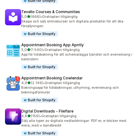
Built for Shopify
Tevello Courses & Communities
av 5 stjärnor
5,0
(666)
•
Gratisplan tillgänglig
666 recensioner totalt
Skapa och sälj onlinekurser och digitala produkter för att öka
försäljningen
Built for Shopify
Appointment Booking App Apntly
av 5 stjärnor
5,0
(1 540)
•
Gratisplan tillgänglig
1540 recensioner totalt
App för tidsbokning för att schemalägga tjänster och evenemang i
kalendern
Built for Shopify
Appointment Booking Cowlendar
av 5 stjärnor
4,9
(2 149)
•
Gratisplan tillgänglig
2149 recensioner totalt
Bokningsapp för tidsbokningar, uthyrning, evenemang och
bokningsformulär.
Built for Shopify
Digital Downloads ‑ Fileflare
av 5 stjärnor
4,8
(159)
•
Gratisplan tillgänglig
159 recensioner totalt
Sälj alla typer av digitala nedladdningar: PDF:er, e-böcker med
mera, med ∞ bandbredd
Built for Shopify