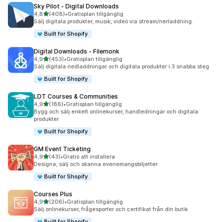
Sky Pilot ‑ Digital Downloads
av 5 stjärnor
4,8
(408)
•
Gratisplan tillgänglig
408 recensioner totalt
Sälj digitala produkter, musik, video via stream/nerladdning.
Built for Shopify
Digital Downloads ‑ Filemonk
av 5 stjärnor
4,9
(453)
•
Gratisplan tillgänglig
453 recensioner totalt
Sälj digitala nedladdningar och digitala produkter i 3 snabba steg
Built for Shopify
LDT Courses & Communities
av 5 stjärnor
4,9
(186)
•
Gratisplan tillgänglig
186 recensioner totalt
Bygg och sälj enkelt onlinekurser, handledningar och digitala
produkter
Built for Shopify
GM Event Ticketing
av 5 stjärnor
4,9
(43)
•
Gratis att installera
43 recensioner totalt
Designa, sälj och skanna evenemangsbiljetter
Built for Shopify
Courses Plus
av 5 stjärnor
4,9
(206)
•
Gratisplan tillgänglig
206 recensioner totalt
Sälj onlinekurser, frågesporter och certifikat från din butik
Built for Shopify