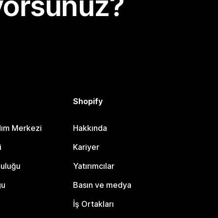
yorsunuz?
Shopify
dım Merkezi
Hakkında
i
Kariyer
luluğu
Yatırımcılar
gu
Basın ve medya
İş Ortakları