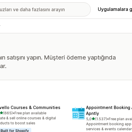
Uygulamalara g
r
ının satışını yapın. Müşteri ödeme yaptığında
ar.
vello Courses & Communities
Appointment Booking
5 yıldız üzerinden
(665)
•
Free plan available
Apntly
lam 665 değerlendirme
ate & sell online courses & digital
5 yıldız üzerinden
5,0
(1.537)
•
Free plan ava
toplam 1537 değerlendirm
ducts to boost sales
Appointment booking app 
services & events calendar
Built for Shopify