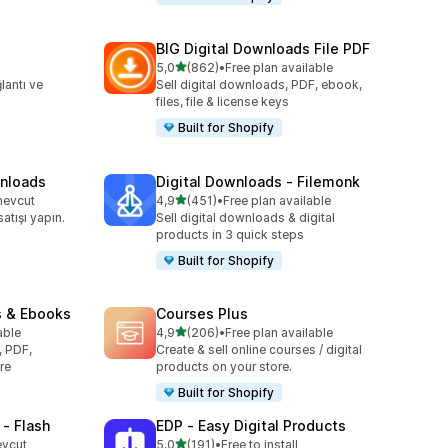
BIG Digital Downloads File PDF
5 yıldız üzerinden
5,0
(862)
•
Free plan available
toplam 862 değerlendirme
ğlantı ve
Sell digital downloads, PDF, ebook,
files, file & license keys
Built for Shopify
wnloads
Digital Downloads ‑ Filemonk
5 yıldız üzerinden
mevcut
4,9
(451)
•
Free plan available
toplam 451 değerlendirme
satışı yapın.
Sell digital downloads & digital
products in 3 quick steps
Built for Shopify
s & Ebooks
Courses Plus
5 yıldız üzerinden
able
4,9
(206)
•
Free plan available
toplam 206 değerlendirme
, PDF,
Create & sell online courses / digital
re
products on your store.
Built for Shopify
 ‑ Flash
EDP ‑ Easy Digital Products
5 yıldız üzerinden
evcut
5,0
(191)
•
Free to install