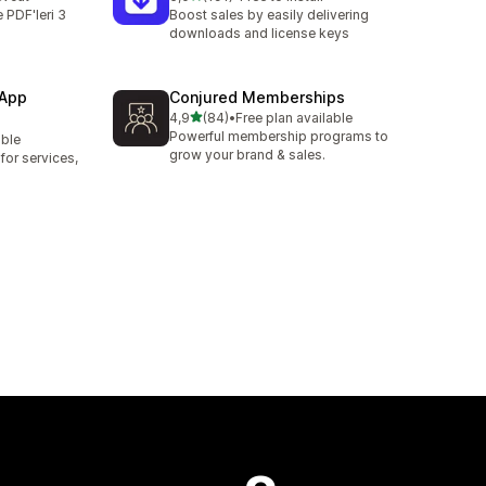
toplam 191 değerlendirme
ve PDF'leri 3
Boost sales by easily delivering
downloads and license keys
 App
Conjured Memberships
5 yıldız üzerinden
4,9
(84)
•
Free plan available
toplam 84 değerlendirme
Powerful membership programs to
able
grow your brand & sales.
or services,