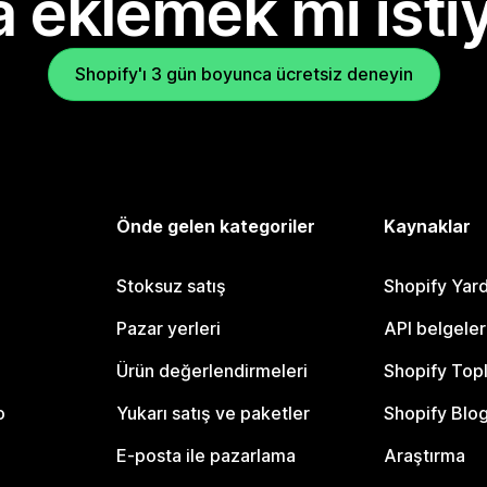
 eklemek mi isti
Shopify'ı 3 gün boyunca ücretsiz deneyin
Önde gelen kategoriler
Kaynaklar
Stoksuz satış
Shopify Yar
Pazar yerleri
API belgeler
Ürün değerlendirmeleri
Shopify Top
o
Yukarı satış ve paketler
Shopify Blo
E-posta ile pazarlama
Araştırma