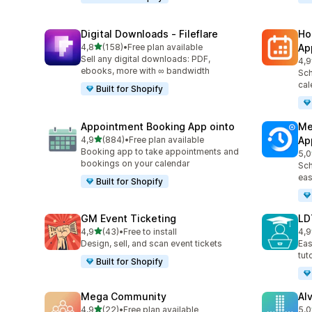
Digital Downloads ‑ Fileflare
Ho
5 yıldız üzerinden
4,8
(158)
•
Free plan available
Ap
toplam 158 değerlendirme
Sell any digital downloads: PDF,
4,9
top
ebooks, more with ∞ bandwidth
Sch
cal
Built for Shopify
Appointment Booking App ointo
Me
5 yıldız üzerinden
4,9
(884)
•
Free plan available
Ap
toplam 884 değerlendirme
Booking app to take appointments and
5,0
top
bookings on your calendar
Sch
eas
Built for Shopify
GM Event Ticketing
LD
5 yıldız üzerinden
4,9
(43)
•
Free to install
4,9
toplam 43 değerlendirme
top
Design, sell, and scan event tickets
Eas
tut
Built for Shopify
Mega Community
Alv
5 yıldız üzerinden
4,9
(22)
•
Free plan available
5,0