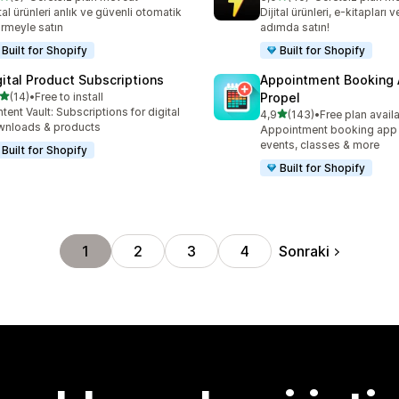
lam 9 değerlendirme
toplam 40 değerlendirme
ital ürünleri anlık ve güvenli otomatik
Dijital ürünleri, e-kitapları 
irmeyle satın
adımda satın!
Built for Shopify
Built for Shopify
gital Product Subscriptions
Appointment Booking
5 yıldız üzerinden
(14)
•
Free to install
Propel
lam 14 değerlendirme
tent Vault: Subscriptions for digital
5 yıldız üzerinden
4,9
(143)
•
Free plan avail
toplam 143 değerlendirme
nloads & products
Appointment booking app f
events, classes & more
Built for Shopify
Built for Shopify
Sonraki
1
2
3
4