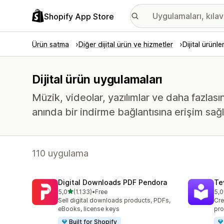
Shopify App Store
Ürün satma
Diğer dijital ürün ve hizmetler
Dijital ürünle
Dijital ürün uygulamaları
Müzik, videolar, yazılımlar ve daha fazlas
anında bir indirme bağlantısına erişim sağl
110 uygulama
Digital Downloads PDF Pendora
Te
5 yıldız üzerinden
5,0
(1.133)
•
Free
5,0
toplam 1133 değerlendirme
top
Sell digital downloads products, PDFs,
Cre
eBooks, license keys
pro
Built for Shopify