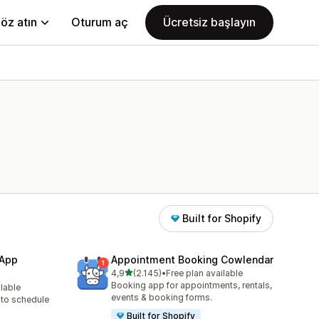
öz atın
Oturum aç
Ücretsiz başlayın
Built for Shopify
 App
Appointment Booking Cowlendar
5 yıldız üzerinden
4,9
(2.145)
•
Free plan available
toplam 2145 değerlendirme
Booking app for appointments, rentals,
ilable
e
events & booking forms.
to schedule
Built for Shopify