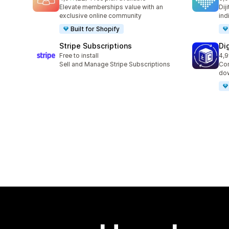
toplam 22 değerlendirme
top
Elevate memberships value with an
Dij
exclusive online community
ind
Built for Shopify
Stripe Subscriptions
Di
Free to install
4,9
top
Sell and Manage Stripe Subscriptions
Con
dow