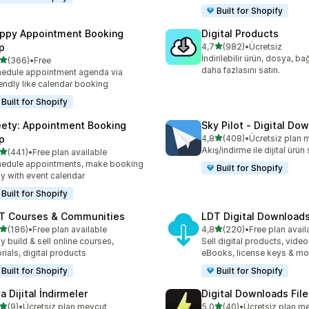
Built for Shopify
ppy Appointment Booking
Digital Products
5 yıldız üzerinden
p
4,7
(982)
•
Ücretsiz
toplam 982 değerlendirme
İndirilebilir ürün, dosya, ba
5 yıldız üzerinden
(366)
•
Free
lam 366 değerlendirme
daha fazlasını satın.
edule appointment agenda via
endly like calendar booking
Built for Shopify
ety: Appointment Booking
Sky Pilot ‑ Digital Do
5 yıldız üzerinden
p
4,8
(408)
•
Ücretsiz plan 
toplam 408 değerlendirme
Akış/indirme ile dijital ürün 
5 yıldız üzerinden
(441)
•
Free plan available
lam 441 değerlendirme
edule appointments, make booking
Built for Shopify
y with event calendar
Built for Shopify
T Courses & Communities
LDT Digital Download
5 yıldız üzerinden
5 yıldız üzerinden
(186)
•
Free plan available
4,8
(220)
•
Free plan avail
lam 186 değerlendirme
toplam 220 değerlendirme
y build & sell online courses,
Sell digital products, video
orials, digital products
eBooks, license keys & mo
Built for Shopify
Built for Shopify
a Dijital İndirmeler
Digital Downloads File
5 yıldız üzerinden
5 yıldız üzerinden
(9)
•
Ücretsiz plan mevcut
5,0
(40)
•
Ücretsiz plan m