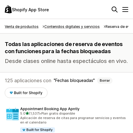
Shopify App Store
Venta de productos
Contenidos digitales y servicios
Reserva de eve
Todas las aplicaciones de reserva de eventos
con funciones para la fechas bloqueadas
Desde clases online hasta espectáculos en vivo.
125 aplicaciones con
Fechas bloqueadas
Borrar
Built for Shopify
Appointment Booking App Apntly
de 5 estrellas
5.0
(1,537)
•
Plan gratis disponible
1537 reseñas en total
Aplicación de reserva de citas para programar servicios y eventos
en el calendario
Built for Shopify