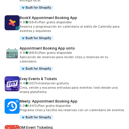
entrega local.
Built for Shopify
BookX Appointment Booking App
de 5 estrellas
4.9
(584)
•
Plan gratis disponible
584 reseñas en total
Reserva y programación en calendario al estilo de Calendly para
eventos y alquileres
Built for Shopify
Appointment Booking App ointo
de 5 estrellas
4.9
(884)
•
Plan gratis disponible
884 reseñas en total
Aplicación de reservas para recibir citas y reservas en tu
calendario
Built for Shopify
Evey Events & Tickets
de 5 estrellas
4.4
(307)
•
Instalación gratuita
307 reseñas en total
Crea, vende y escanea entradas para eventos: todo desde una
misma plataforma
Meety: Appointment Booking App
de 5 estrellas
5.0
(441)
•
Plan gratis disponible
441 reseñas en total
Programa citas y facilita las reservas con un calendario de eventos
Built for Shopify
GM Event Ticketing