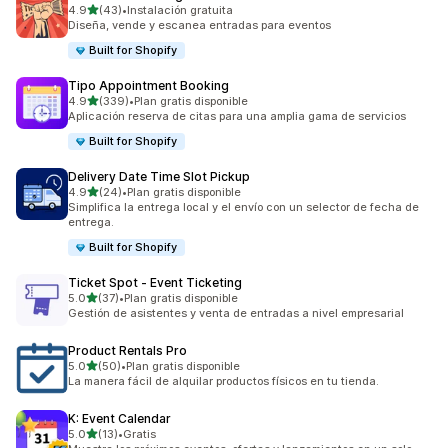
de 5 estrellas
4.9
(43)
•
Instalación gratuita
43 reseñas en total
Diseña, vende y escanea entradas para eventos
Built for Shopify
Tipo Appointment Booking
de 5 estrellas
4.9
(339)
•
Plan gratis disponible
339 reseñas en total
Aplicación reserva de citas para una amplia gama de servicios
Built for Shopify
Delivery Date Time Slot Pickup
de 5 estrellas
4.9
(24)
•
Plan gratis disponible
24 reseñas en total
Simplifica la entrega local y el envío con un selector de fecha de
entrega.
Built for Shopify
Ticket Spot ‑ Event Ticketing
de 5 estrellas
5.0
(37)
•
Plan gratis disponible
37 reseñas en total
Gestión de asistentes y venta de entradas a nivel empresarial
Product Rentals Pro
de 5 estrellas
5.0
(50)
•
Plan gratis disponible
50 reseñas en total
La manera fácil de alquilar productos físicos en tu tienda.
K: Event Calendar
de 5 estrellas
5.0
(13)
•
Gratis
13 reseñas en total