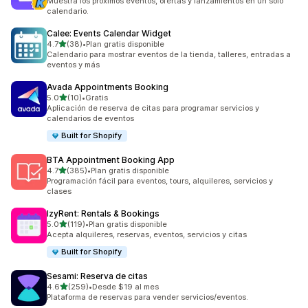
Muestra los próximos eventos, ofertas y lanzamientos en un solo
calendario.
Calee: Events Calendar Widget
de 5 estrellas
4.7
(38)
•
Plan gratis disponible
38 reseñas en total
Calendario para mostrar eventos de la tienda, talleres, entradas a
eventos y más
Avada Appointments Booking
de 5 estrellas
5.0
(10)
•
Gratis
10 reseñas en total
Aplicación de reserva de citas para programar servicios y
calendarios de eventos
Built for Shopify
BTA Appointment Booking App
de 5 estrellas
4.7
(385)
•
Plan gratis disponible
385 reseñas en total
Programación fácil para eventos, tours, alquileres, servicios y
clases
IzyRent: Rentals & Bookings
de 5 estrellas
5.0
(119)
•
Plan gratis disponible
119 reseñas en total
Acepta alquileres, reservas, eventos, servicios y citas
Built for Shopify
Sesami: Reserva de citas
de 5 estrellas
4.6
(259)
•
Desde $19 al mes
259 reseñas en total
Plataforma de reservas para vender servicios/eventos.