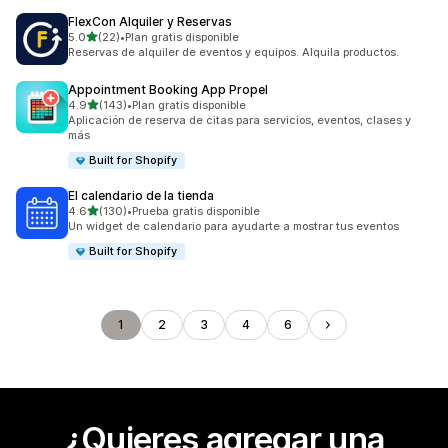
FlexCon Alquiler y Reservas
de 5 estrellas
5.0
(22)
•
Plan gratis disponible
22 reseñas en total
Reservas de alquiler de eventos y equipos. Alquila productos.
Appointment Booking App Propel
de 5 estrellas
4.9
(143)
•
Plan gratis disponible
143 reseñas en total
Aplicación de reserva de citas para servicios, eventos, clases y
más
Built for Shopify
El calendario de la tienda
de 5 estrellas
4.6
(130)
•
Prueba gratis disponible
130 reseñas en total
Un widget de calendario para ayudarte a mostrar tus eventos
Built for Shopify
1
2
3
4
6
¿Quieres agregar una