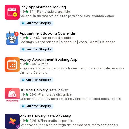
Easy Appointment Booking
de 5 estrellas
4.9
(511)
•
Plan gratis disponible
511 reseñas en total
Aplicación de reserva de citas para servicios, eventos y clas
Built for Shopify
Appointment Booking Cowlendar
de 5 estrellas
4.9
(2,145)
•
Plan gratis disponible
2145 reseñas en total
Bookings & appointments | Schedule | Zoom | Meet | Calendar
Built for Shopify
Hoppy Appointment Booking App
de 5 estrellas
4.9
(366)
•
Gratis
366 reseñas en total
Programa la agenda de citas a través de un calendario de reservas
similar a Calendly
Built for Shopify
D: Local Delivery Date Picker
de 5 estrellas
4.9
(280)
•
Plan gratis disponible
280 reseñas en total
Gestiona la fecha y hora de retiro y entrega de productos frescos
Built for Shopify
Pickup Delivery Date Pickeasy
de 5 estrellas
4.9
(1,261)
•
Plan gratis disponible
1261 reseñas en total
Selector de fecha de entrega del pedido para retiro en tienda y