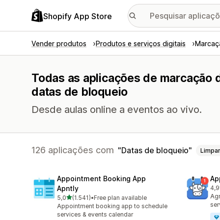
Shopify App Store
Vender produtos
Produtos e serviços digitais
Marcaç
Todas as aplicações de marcação 
datas de bloqueio
Desde aulas online a eventos ao vivo.
126 aplicações com
Datas de bloqueio
Limpa
Appointment Booking App
Ap
Apntly
4,9
214
Agr
de 5 estrelas
5,0
(1.541)
•
Free plan available
1541 total de avaliações
ser
Appointment booking app to schedule
services & events calendar