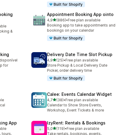
Built for Shopify
ooking
Appointment Booking App ointo
de 5 estrelas
4,9
(886)
•
Free plan available
886 total de avaliações
Booking app to take appointments and
able
bookings on your calendar
oking &
Built for Shopify
king
Delivery Date Time Slot Pickup
de 5 estrelas
disponível
4,9
(25)
•
Free plan available
25 total de avaliações
p for
Store Pickup & Local Delivery Date
Picker, order delivery time
Built for Shopify
Calee: Events Calendar Widget
de 5 estrelas
ble
4,7
(38)
•
Free plan available
38 total de avaliações
cal
Calendar to Show Store Events,
Workshop, Event Tickets & more
king App
IzyRent: Rentals & Bookings
de 5 estrelas
able
5,0
(119)
•
Free plan available
119 total de avaliações
 tours,
Take rentals, bookings, events,