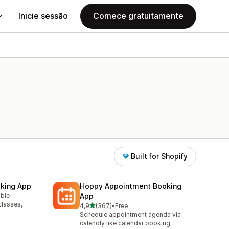
Inicie sessão
Comece gratuitamente
Built for Shopify
king App
Hoppy Appointment Booking
able
App
classes,
de 5 estrelas
4,9
(367)
•
Free
367 total de avaliações
Schedule appointment agenda via
calendly like calendar booking