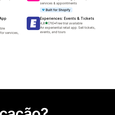
services & appointments
Built for Shopify
 App
Experiences: Events & Tickets
de 5 estrelas
4,8
(76)
•
Free trial available
76 total de avaliações
An experiential retail app. Sell tickets,
able
events, and tours
or services,
icação?