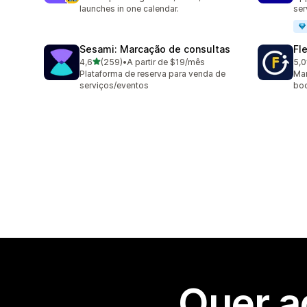
launches in one calendar.
ser
Sesami: Marcação de consultas
Fl
de 5 estrelas
4,6
(259)
•
A partir de $19/mês
5,0
259 total de avaliações
22 
Plataforma de reserva para venda de
Man
serviços/eventos
boo
Quer a