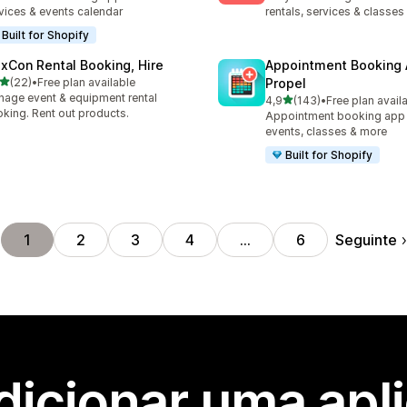
vices & events calendar
rentals, services & classes
Built for Shopify
exCon Rental Booking, Hire
Appointment Booking
de 5 estrelas
(22)
•
Free plan available
Propel
total de avaliações
age event & equipment rental
de 5 estrelas
4,9
(143)
•
Free plan avail
143 total de avaliações
king. Rent out products.
Appointment booking app f
events, classes & more
Built for Shopify
Seguinte
1
2
3
4
…
6
dicionar uma apl