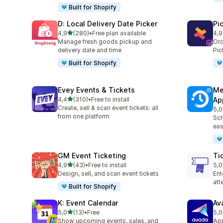
Built for Shopify
D: Local Delivery Date Picker
Pi
de 5 estrelas
4,9
(280)
•
Free plan available
4,9
280 total de avaliações
126
Manage fresh goods pickup and
Ord
delivery date and time
Pic
Built for Shopify
Evey Events & Tickets
Me
de 5 estrelas
4,4
(310)
•
Free to install
Ap
310 total de avaliações
Create, sell & scan event tickets: all
5,0
440
from one platform
Sch
eas
GM Event Ticketing
Ti
de 5 estrelas
4,9
(43)
•
Free to install
5,0
43 total de avaliações
37 
Design, sell, and scan event tickets
Ent
at
Built for Shopify
K: Event Calendar
Av
de 5 estrelas
5,0
(13)
•
Free
5,0
13 total de avaliações
10 
Show upcoming events, sales, and
App