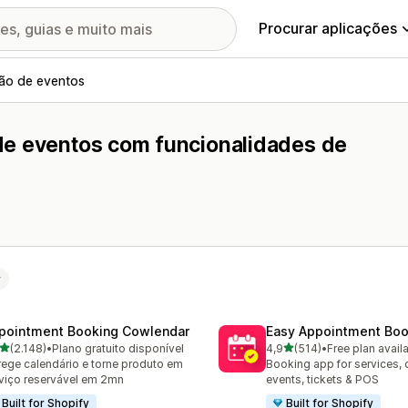
Procurar aplicações
ão de eventos
de eventos com funcionalidades de
r
pointment Booking Cowlendar
Easy Appointment Boo
de 5 estrelas
de 5 estrelas
(2.148)
•
Plano gratuito disponível
4,9
(514)
•
Free plan avail
8 total de avaliações
514 total de avaliações
ege calendário e torne produto em
Booking app for services, 
viço reservável em 2mn
events, tickets & POS
Built for Shopify
Built for Shopify