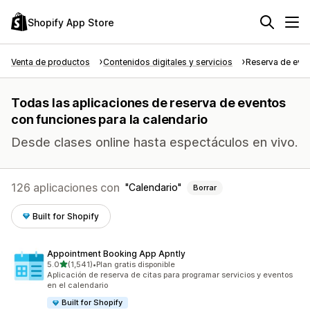
Shopify App Store
Venta de productos
Contenidos digitales y servicios
Reserva de eve
Todas las aplicaciones de reserva de eventos
con funciones para la calendario
Desde clases online hasta espectáculos en vivo.
126 aplicaciones con
Calendario
Borrar
Built for Shopify
Appointment Booking App Apntly
de 5 estrellas
5.0
(1,541)
•
Plan gratis disponible
1541 reseñas en total
Aplicación de reserva de citas para programar servicios y eventos
en el calendario
Built for Shopify