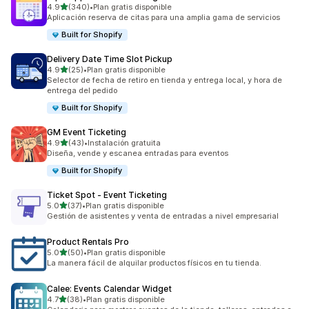
de 5 estrellas
4.9
(340)
•
Plan gratis disponible
340 reseñas en total
Aplicación reserva de citas para una amplia gama de servicios
Built for Shopify
Delivery Date Time Slot Pickup
de 5 estrellas
4.9
(25)
•
Plan gratis disponible
25 reseñas en total
Selector de fecha de retiro en tienda y entrega local, y hora de
entrega del pedido
Built for Shopify
GM Event Ticketing
de 5 estrellas
4.9
(43)
•
Instalación gratuita
43 reseñas en total
Diseña, vende y escanea entradas para eventos
Built for Shopify
Ticket Spot ‑ Event Ticketing
de 5 estrellas
5.0
(37)
•
Plan gratis disponible
37 reseñas en total
Gestión de asistentes y venta de entradas a nivel empresarial
Product Rentals Pro
de 5 estrellas
5.0
(50)
•
Plan gratis disponible
50 reseñas en total
La manera fácil de alquilar productos físicos en tu tienda.
Calee: Events Calendar Widget
de 5 estrellas
4.7
(38)
•
Plan gratis disponible
38 reseñas en total