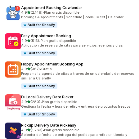
Appointment Booking Cowlendar
de 5 estrellas
4.9
(2,148)
•
Plan gratis disponible
2148 reseñas en total
Bookings & appointments | Schedule | Zoom | Meet | Calendar
Built for Shopify
Easy Appointment Booking
de 5 estrellas
4.9
(513)
•
Plan gratis disponible
513 reseñas en total
Aplicación de reserva de citas para servicios, eventos y clas
Built for Shopify
Hoppy Appointment Booking App
de 5 estrellas
4.9
(367)
•
Gratis
367 reseñas en total
Programa la agenda de citas a través de un calendario de reservas
similar a Calendly
Built for Shopify
D: Local Delivery Date Picker
de 5 estrellas
4.9
(280)
•
Plan gratis disponible
280 reseñas en total
Gestiona la fecha y hora de retiro y entrega de productos frescos
Built for Shopify
Pickup Delivery Date Pickeasy
de 5 estrellas
4.9
(1,263)
•
Plan gratis disponible
1263 reseñas en total
Selector de fecha de entrega del pedido para retiro en tienda y