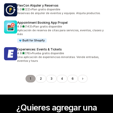
FlexCon Alquiler y Reservas
de 5 estrellas
5.0
(22)
•
Plan gratis disponible
22 reseñas en total
Reservas de alquiler de eventos y equipos. Alquila productos.
Appointment Booking App Propel
de 5 estrellas
4.9
(143)
•
Plan gratis disponible
143 reseñas en total
Aplicación de reserva de citas para servicios, eventos, clases y
más
Built for Shopify
Experiences: Events & Tickets
de 5 estrellas
4.8
(76)
•
Prueba gratis disponible
76 reseñas en total
Una aplicación de experiencias minoristas. Vende entradas,
eventos y tours
1
2
3
4
6
¿Quieres agregar una