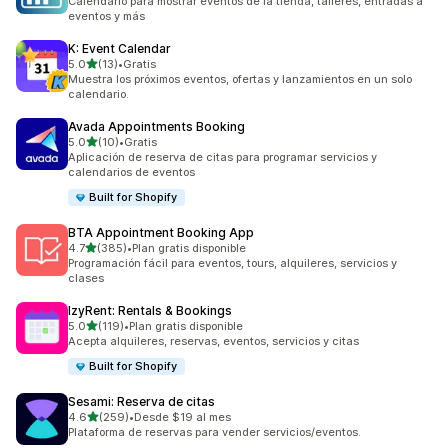
Calendario para mostrar eventos de la tienda, talleres, entradas a
eventos y más
K: Event Calendar
de 5 estrellas
5.0
(13)
•
Gratis
13 reseñas en total
Muestra los próximos eventos, ofertas y lanzamientos en un solo
calendario.
Avada Appointments Booking
de 5 estrellas
5.0
(10)
•
Gratis
10 reseñas en total
Aplicación de reserva de citas para programar servicios y
calendarios de eventos
Built for Shopify
BTA Appointment Booking App
de 5 estrellas
4.7
(385)
•
Plan gratis disponible
385 reseñas en total
Programación fácil para eventos, tours, alquileres, servicios y
clases
IzyRent: Rentals & Bookings
de 5 estrellas
5.0
(119)
•
Plan gratis disponible
119 reseñas en total
Acepta alquileres, reservas, eventos, servicios y citas
Built for Shopify
Sesami: Reserva de citas
de 5 estrellas
4.6
(259)
•
Desde $19 al mes
259 reseñas en total
Plataforma de reservas para vender servicios/eventos.