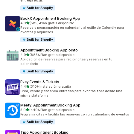
entrega local.
Built for Shopify
BookX Appointment Booking App
de 5 estrellas
4.9
(585)
•
Plan gratis disponible
585 reseñas en total
Reserva y programación en calendario al estilo de Calendly para
eventos y alquileres
Built for Shopify
Appointment Booking App ointo
de 5 estrellas
4.9
(885)
•
Plan gratis disponible
885 reseñas en total
Aplicación de reservas para recibir citas y reservas en tu
calendario
Built for Shopify
Evey Events & Tickets
de 5 estrellas
4.4
(310)
•
Instalación gratuita
310 reseñas en total
Crea, vende y escanea entradas para eventos: todo desde una
misma plataforma
Meety: Appointment Booking App
de 5 estrellas
5.0
(440)
•
Plan gratis disponible
440 reseñas en total
Programa citas y facilita las reservas con un calendario de eventos
Built for Shopify
Tipo Appointment Booking