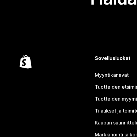
Sovellusluokat
Myyntikanavat
Tuotteiden etsimi
Tuotteiden myym
Tilaukset ja toimi
Kaupan suunnittel
Markkinointi ja ko