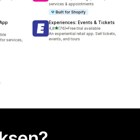
services & appointments
Built for Shopify
 App
Experiences: Events & Tickets
/ 5 tähteä
4,8
(76)
•
Free trial available
76 arvostelua yhteensä
An experiential retail app. Sell tickets,
able
events, and tours
or services,
uksen?