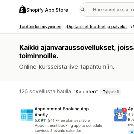
Shopify App Store
Tuotteiden myyminen
Digitaaliset tuotteet ja palvelut
Kaikki ajanvaraussovellukset, joiss
toiminnoille.
Online-kursseista live-tapahtumiin.
126 sovellusta haulla
Kalenteri
Tyhjennä
Appointment Booking App
Ap
Apntly
4,9
214
Boo
/ 5 tähteä
5,0
(1 541)
•
Free plan available
1541 arvostelua yhteensä
eve
Appointment booking app to schedule
services & events calendar