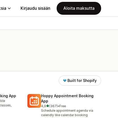
ksia
Kirjaudu sisään
Aloita maksutta
Built for Shopify
king App
Hoppy Appointment Booking
able
App
classes,
/ 5 tähteä
4,9
(367)
•
Free
367 arvostelua yhteensä
Schedule appointment agenda via
calendly like calendar booking