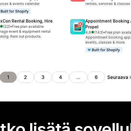
vices & events calendar
rentals, services & classes
Built for Shopify
exCon Rental Booking, Hire
Appointment Booking
/ 5 tähteä
(22)
•
Free plan available
Propel
arvostelua yhteensä
age event & equipment rental
/ 5 tähteä
4,9
(143)
•
Free plan avail
143 arvostelua yhteensä
king. Rent out products.
Appointment booking app f
events, classes & more
Built for Shopify
Seuraava
1
2
3
4
…
6
tko lisätä sovell