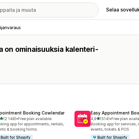
Selaa sovellu
Ajanvaraus
a on ominaisuuksia kalenteri-
pointment Booking Cowlendar
Easy Appointment Boo
/ 5 tähteä
/ 5 tähteä
(2 148)
•
Free plan available
4,9
(514)
•
Free plan avail
8 arvostelua yhteensä
514 arvostelua yhteensä
king app for appointments, rentals,
Booking app for services, 
nts & booking forms.
events, tickets & POS
Built for Shopify
Built for Shopify