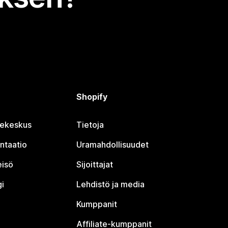
Shopify
jekeskus
Tietoja
ntaatio
Uramahdollisuudet
eisö
Sijoittajat
i
Lehdistö ja media
Kumppanit
Affiliate-kumppanit