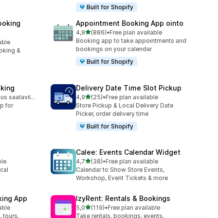
Built for Shopify
ooking
Appointment Booking App ointo
/ 5 tähteä
4,9
(886)
•
Free plan available
886 arvostelua yhteensä
Booking app to take appointments and
able
bookings on your calendar
oking &
Built for Shopify
king
Delivery Date Time Slot Pickup
/ 5 tähteä
Ilmainen sopimus saatavilla
4,9
(25)
•
Free plan available
25 arvostelua yhteensä
p for
Store Pickup & Local Delivery Date
Picker, order delivery time
Built for Shopify
Calee: Events Calendar Widget
/ 5 tähteä
ble
4,7
(38)
•
Free plan available
38 arvostelua yhteensä
cal
Calendar to Show Store Events,
Workshop, Event Tickets & more
king App
IzyRent: Rentals & Bookings
/ 5 tähteä
able
5,0
(119)
•
Free plan available
119 arvostelua yhteensä
 tours,
Take rentals, bookings, events,