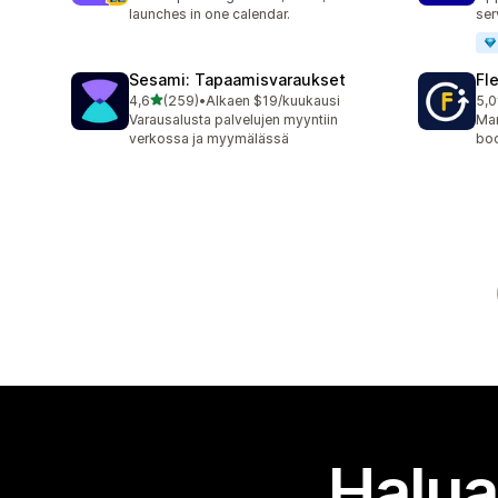
launches in one calendar.
ser
Sesami: Tapaamisvaraukset
Fl
/ 5 tähteä
4,6
(259)
•
Alkaen $19/kuukausi
5,0
259 arvostelua yhteensä
22 
Varausalusta palvelujen myyntiin
Man
verkossa ja myymälässä
boo
Halua