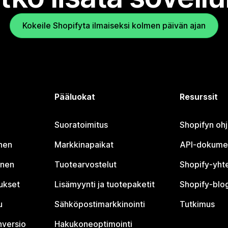
Kokeile Shopifyta ilmaiseksi kolmen päivän ajan
Pääluokat
Resurssit
Suoratoimitus
Shopifyn oh
nen
Markkinapaikat
API-dokume
inen
Tuotearvostelut
Shopify-yht
tukset
Lisämyynti ja tuotepaketit
Shopify-blog
u
Sähköpostimarkkinointi
Tutkimus
nversio
Hakukoneoptimointi