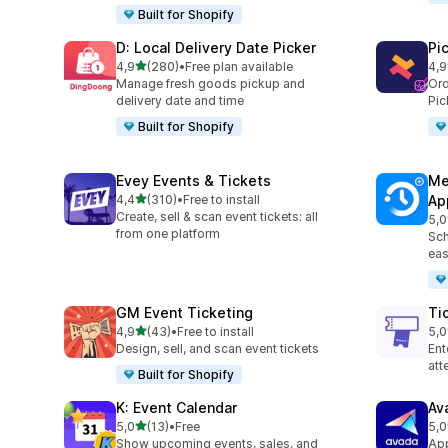
Built for Shopify
D: Local Delivery Date Picker
Pi
/ 5 tähteä
4,9
(280)
•
Free plan available
4,9
280 arvostelua yhteensä
126
Manage fresh goods pickup and
Ord
delivery date and time
Pic
Built for Shopify
Evey Events & Tickets
Me
/ 5 tähteä
4,4
(310)
•
Free to install
Ap
310 arvostelua yhteensä
Create, sell & scan event tickets: all
5,0
440
from one platform
Sch
eas
GM Event Ticketing
Ti
/ 5 tähteä
4,9
(43)
•
Free to install
5,0
43 arvostelua yhteensä
37 
Design, sell, and scan event tickets
Ent
at
Built for Shopify
K: Event Calendar
Av
/ 5 tähteä
5,0
(13)
•
Free
5,0
13 arvostelua yhteensä
10 
Show upcoming events, sales, and
App