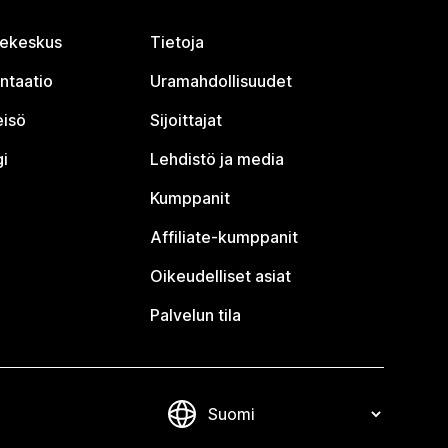
jekeskus
Tietoja
ntaatio
Uramahdollisuudet
eisö
Sijoittajat
i
Lehdistö ja media
Kumppanit
Affiliate-kumppanit
Oikeudelliset asiat
Palvelun tila