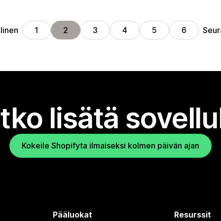
linen
Seur
1
2
3
4
5
6
tko lisätä sovell
Kokeile Shopifyta ilmaiseksi kolmen päivän ajan
Pääluokat
Resurssit