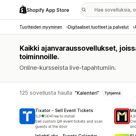
Shopify App Store
Tuotteiden myyminen
Digitaaliset tuotteet ja palvelut
Kaikki ajanvaraussovellukset, joiss
toiminnoille.
Online-kursseista live-tapahtumiin.
125 sovellusta haulla
Kalenteri
Tyhjennä
Tixator ‑ Sell Event Tickets
Ma
/ 5 tähteä
5,0
(4)
•
Free to install
4,9
4 arvostelua yhteensä
45 
Sell custom QR event tickets and scan
Cre
guests at the door
and
InlightLabs ‑ Events Calendar
SL