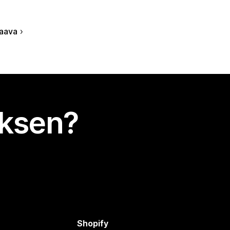
aava
uksen?
Shopify