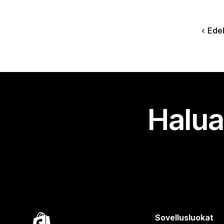
Edel
Halua
Sovellusluokat