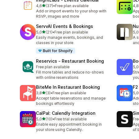
/ 5 tähteä
4,6
(37)
•
Free plan available
4,8
37 arvostelua yhteensä
110
Add or import events to your shop with
App
RSVP, images and more
boo
ServvAI Events & Bookings
Nu
/ 5 tähteä
5,0
(21)
•
Free plan available
5,0
21 arvostelua yhteensä
13 
Easily manage events, bookings, and
A s
classes in your store
and
Built for Shopify
Reservics ‑ Restaurant Booking
Bo
Free plan available
5,0
7 a
Fill more tables and reduce no-shows
Str
with online reservations
you
BiteMe In Restaurant Booking
F2
/ 5 tähteä
3,8
(3)
•
Free plan available
5,0
3 arvostelua yhteensä
2 a
Accept table reservations and manage
Add
bookings effortlessly
sto
CalPal: Calendly Integration
Si
/ 5 tähteä
5,0
(10)
•
Free trial available
Fre
10 arvostelua yhteensä
Enable easy appointment booking in
App
your store using Calendly.
of 