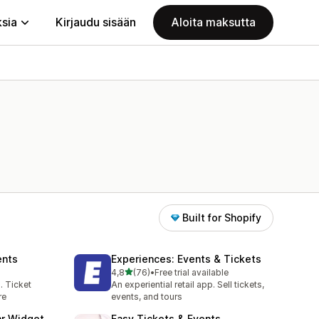
ksia
Kirjaudu sisään
Aloita maksutta
Built for Shopify
ents
Experiences: Events & Tickets
/ 5 tähteä
4,8
(76)
•
Free trial available
76 arvostelua yhteensä
. Ticket
An experiential retail app. Sell tickets,
re
events, and tours
ar Widget
Easy Tickets & Events