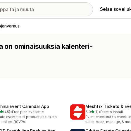
Selaa sovellu
Ajanvaraus
a on ominaisuuksia kalenteri-
hina Event Calendar App
MeshTix Tickets & Ev
/ 5 tähteä
/ 5 tähteä
(45)
•
Free plan available
5,0
(1)
•
Free to install
arvostelua yhteensä
1 arvostelua yhteensä
ate events, sell product as tickets
Event checkout to check-in
 collect RSVPs.
sales, scan, manage, & mo
OT Scheduling Booking App
Orbits: Events Calend