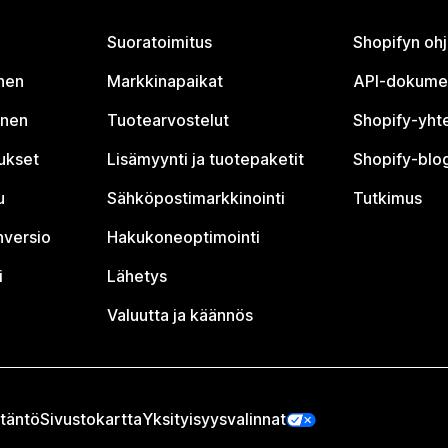
Suoratoimitus
Shopifyn oh
nen
Markkinapaikat
API-dokume
inen
Tuotearvostelut
Shopify-yht
tukset
Lisämyynti ja tuotepaketit
Shopify-blog
u
Sähköpostimarkkinointi
Tutkimus
nversio
Hakukoneoptimointi
i
Lähetys
Valuutta ja käännös
täntö
Sivustokartta
Yksityisyysvalinnat