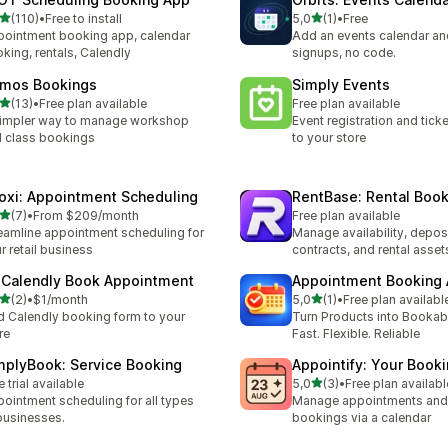
/ 5 tähteä
/ 5 tähteä
(110)
•
Free to install
5,0
(1)
•
Free
 arvostelua yhteensä
1 arvostelua yhteensä
ointment booking app, calendar
Add an events calendar and
king, rentals, Calendly
signups, no code.
mos Bookings
Simply Events
/ 5 tähteä
(13)
•
Free plan available
Free plan available
arvostelua yhteensä
impler way to manage workshop
Event registration and ticke
 class bookings
to your store
oxi: Appointment Scheduling
RentBase: Rental Boo
/ 5 tähteä
(7)
•
From $209/month
Free plan available
rvostelua yhteensä
eamline appointment scheduling for
Manage availability, deposi
r retail business
contracts, and rental asset
 Calendly Book Appointment
Appointment Booking
/ 5 tähteä
/ 5 tähteä
(2)
•
$1/month
5,0
(1)
•
Free plan availabl
rvostelua yhteensä
1 arvostelua yhteensä
 Calendly booking form to your
Turn Products into Bookabl
re
Fast. Flexible. Reliable
mplyBook: Service Booking
Appointify: Your Book
/ 5 tähteä
e trial available
5,0
(3)
•
Free plan availabl
3 arvostelua yhteensä
ointment scheduling for all types
Manage appointments and
businesses.
bookings via a calendar