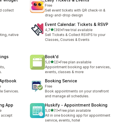
Free
 collect
Sell event tickets with QR check-in &
drag-and-drop design
Event Calendar: Tickets & RSVP
/ 5 tähteä
4,7
(39)
•
Free trial available
39 arvostelua yhteensä
ting, native
Sell Tickets & Collect RSVPS to your
Classes, Courses & Events
kings
Book'd
/ 5 tähteä
5,0
(2)
•
Free plan available
2 arvostelua yhteensä
ts,
Appointment booking app for services,
s.
events, classes & more
 Aptbook
Booking Service
e
Free
e Services.
Book appointments on your storefront
and manage all schedules.
ing App
Huskify ‑ Appointment Booking
/ 5 tähteä
e
5,0
(1)
•
Free plan available
1 arvostelua yhteensä
 accept
All in one booking app for appointment
service, events, hotel