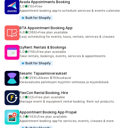
Avada Appointments Booking
/ 5 tähteä
5,0
(10)
•
Free
10 arvostelua yhteensä
Appointment booking app to schedule services & events calendar
Built for Shopify
BTA Appointment Booking App
/ 5 tähteä
4,6
(386)
•
Free plan available
386 arvostelua yhteensä
Easy scheduling for events, tours, rentals, services & classes
IzyRent: Rentals & Bookings
/ 5 tähteä
5,0
(119)
•
Free plan available
119 arvostelua yhteensä
Take rentals, bookings, events, services & appointments
Built for Shopify
Sesami: Tapaamisvaraukset
/ 5 tähteä
4,6
(259)
•
Alkaen $19/kuukausi
259 arvostelua yhteensä
Varausalusta palvelujen myyntiin verkossa ja myymälässä
FlexCon Rental Booking, Hire
/ 5 tähteä
5,0
(22)
•
Free plan available
22 arvostelua yhteensä
Manage event & equipment rental booking. Rent out products.
Appointment Booking App Propel
/ 5 tähteä
4,9
(143)
•
Free plan available
143 arvostelua yhteensä
Appointment booking app for services, events, classes & more