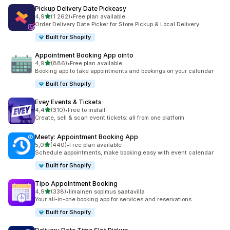
Pickup Delivery Date Pickeasy
/ 5 tähteä
4,9
(1 262)
•
Free plan available
1262 arvostelua yhteensä
Order Delivery Date Picker for Store Pickup & Local Delivery.
Built for Shopify
Appointment Booking App ointo
/ 5 tähteä
4,9
(886)
•
Free plan available
886 arvostelua yhteensä
Booking app to take appointments and bookings on your calendar
Built for Shopify
Evey Events & Tickets
/ 5 tähteä
4,4
(310)
•
Free to install
310 arvostelua yhteensä
Create, sell & scan event tickets: all from one platform
Meety: Appointment Booking App
/ 5 tähteä
5,0
(440)
•
Free plan available
440 arvostelua yhteensä
Schedule appointments, make booking easy with event calendar
Built for Shopify
Tipo Appointment Booking
/ 5 tähteä
4,9
(338)
•
Ilmainen sopimus saatavilla
338 arvostelua yhteensä
Your all-in-one booking app for services and reservations
Built for Shopify