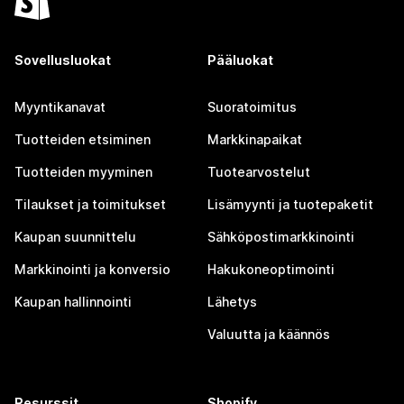
Sovellusluokat
Pääluokat
Myyntikanavat
Suoratoimitus
Tuotteiden etsiminen
Markkinapaikat
Tuotteiden myyminen
Tuotearvostelut
Tilaukset ja toimitukset
Lisämyynti ja tuotepaketit
Kaupan suunnittelu
Sähköpostimarkkinointi
Markkinointi ja konversio
Hakukoneoptimointi
Kaupan hallinnointi
Lähetys
Valuutta ja käännös
Resurssit
Shopify