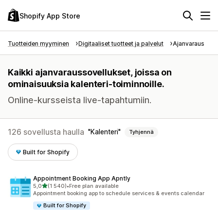
Shopify App Store
Tuotteiden myyminen
Digitaaliset tuotteet ja palvelut
Ajanvaraus
Kaikki ajanvaraussovellukset, joissa on
ominaisuuksia kalenteri-toiminnoille.
Online-kursseista live-tapahtumiin.
126 sovellusta haulla
Kalenteri
Tyhjennä
Built for Shopify
Appointment Booking App Apntly
/ 5 tähteä
5,0
(1 540)
•
Free plan available
1540 arvostelua yhteensä
Appointment booking app to schedule services & events calendar
Built for Shopify