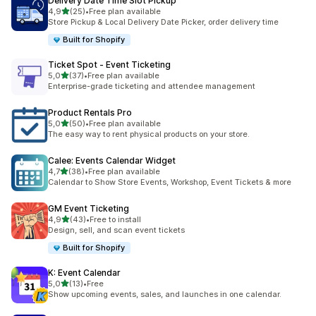
Delivery Date Time Slot Pickup
/ 5 tähteä
4,9
(25)
•
Free plan available
25 arvostelua yhteensä
Store Pickup & Local Delivery Date Picker, order delivery time
Built for Shopify
Ticket Spot ‑ Event Ticketing
/ 5 tähteä
5,0
(37)
•
Free plan available
37 arvostelua yhteensä
Enterprise-grade ticketing and attendee management
Product Rentals Pro
/ 5 tähteä
5,0
(50)
•
Free plan available
50 arvostelua yhteensä
The easy way to rent physical products on your store.
Calee: Events Calendar Widget
/ 5 tähteä
4,7
(38)
•
Free plan available
38 arvostelua yhteensä
Calendar to Show Store Events, Workshop, Event Tickets & more
GM Event Ticketing
/ 5 tähteä
4,9
(43)
•
Free to install
43 arvostelua yhteensä
Design, sell, and scan event tickets
Built for Shopify
K: Event Calendar
/ 5 tähteä
5,0
(13)
•
Free
13 arvostelua yhteensä
Show upcoming events, sales, and launches in one calendar.