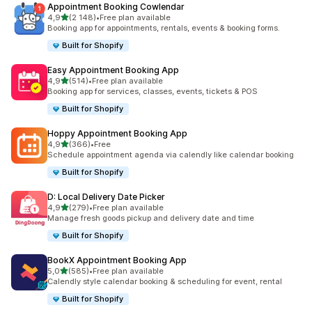
Appointment Booking Cowlendar
/ 5 tähteä
4,9
(2 148)
•
Free plan available
2148 arvostelua yhteensä
Booking app for appointments, rentals, events & booking forms.
Built for Shopify
Easy Appointment Booking App
/ 5 tähteä
4,9
(514)
•
Free plan available
514 arvostelua yhteensä
Booking app for services, classes, events, tickets & POS
Built for Shopify
Hoppy Appointment Booking App
/ 5 tähteä
4,9
(366)
•
Free
366 arvostelua yhteensä
Schedule appointment agenda via calendly like calendar booking
Built for Shopify
D: Local Delivery Date Picker
/ 5 tähteä
4,9
(279)
•
Free plan available
279 arvostelua yhteensä
Manage fresh goods pickup and delivery date and time
Built for Shopify
BookX Appointment Booking App
/ 5 tähteä
5,0
(585)
•
Free plan available
585 arvostelua yhteensä
Calendly style calendar booking & scheduling for event, rental
Built for Shopify