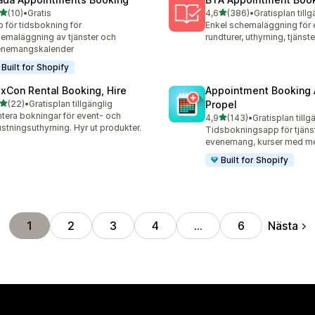
av 5 stjärnor
av 5 stjärnor
(10)
•
Gratis
4,6
(386)
•
Gratisplan tillg
recensioner totalt
386 recensioner totalt
 för tidsbokning för
Enkel schemaläggning för
emaläggning av tjänster och
rundturer, uthyrning, tjänst
enemangskalender
Built for Shopify
exCon Rental Booking, Hire
Appointment Booking
av 5 stjärnor
(22)
•
Gratisplan tillgänglig
Propel
recensioner totalt
tera bokningar för event- och
av 5 stjärnor
4,9
(143)
•
Gratisplan tillg
143 recensioner totalt
ustningsuthyrning. Hyr ut produkter.
Tidsbokningsapp för tjänst
evenemang, kurser med m
Built for Shopify
Nästa
1
2
3
4
…
6