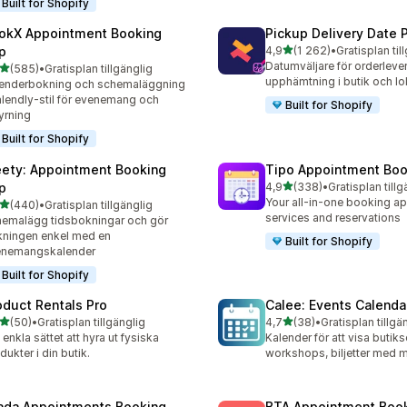
Built for Shopify
okX Appointment Booking
Pickup Delivery Date 
av 5 stjärnor
p
4,9
(1 262)
•
Gratisplan til
1262 recensioner totalt
Datumväljare för orderleve
av 5 stjärnor
(585)
•
Gratisplan tillgänglig
 recensioner totalt
upphämtning i butik och lo
enderbokning och schemaläggning
alendly-stil för evenemang och
Built for Shopify
yrning
Built for Shopify
ety: Appointment Booking
Tipo Appointment Boo
av 5 stjärnor
p
4,9
(338)
•
Gratisplan tillg
338 recensioner totalt
Your all-in-one booking ap
av 5 stjärnor
(440)
•
Gratisplan tillgänglig
 recensioner totalt
services and reservations
emalägg tidsbokningar och gör
ningen enkel med en
Built for Shopify
enemangskalender
Built for Shopify
oduct Rentals Pro
Calee: Events Calenda
av 5 stjärnor
av 5 stjärnor
(50)
•
Gratisplan tillgänglig
4,7
(38)
•
Gratisplan tillgä
recensioner totalt
38 recensioner totalt
 enkla sättet att hyra ut fysiska
Kalender för att visa buti
dukter i din butik.
workshops, biljetter med 
ada Appointments Booking
BTA Appointment Boo