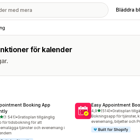
Bläddra b
ing
nktioner för kalender
gar.
pointment Booking App
Easy Appointment Boo
av 5 stjärnor
ntly
4,9
(514)
•
Gratisplan tillg
514 recensioner totalt
Bokningsapp för tjänster, k
av 5 stjärnor
(1 541)
•
Gratisplan tillgänglig
1 recensioner totalt
evenemang, biljetter och 
 för tidsbokning för att
emalägga tjänster och evenemang i
Built for Shopify
endern