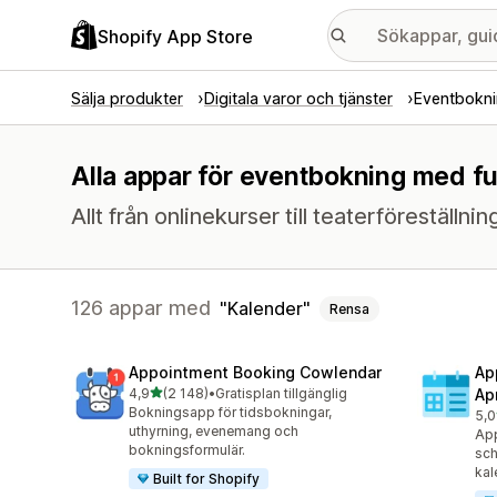
Shopify App Store
Sälja produkter
Digitala varor och tjänster
Eventbokn
Alla appar för eventbokning med fu
Allt från onlinekurser till teaterföreställnin
126 appar med
Kalender
Rensa
Appointment Booking Cowlendar
Ap
av 5 stjärnor
4,9
(2 148)
•
Gratisplan tillgänglig
Ap
2148 recensioner totalt
Bokningsapp för tidsbokningar,
5,0
154
uthyrning, evenemang och
App
bokningsformulär.
sch
kal
Built for Shopify