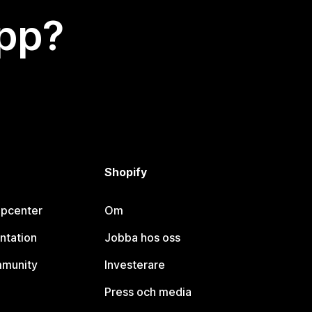
app?
Shopify
lpcenter
Om
ntation
Jobba hos oss
mmunity
Investerare
Press och media