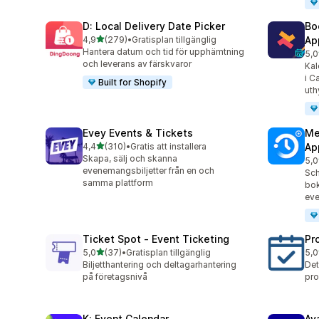
D: Local Delivery Date Picker
Bo
av 5 stjärnor
4,9
(279)
•
Gratisplan tillgänglig
Ap
279 recensioner totalt
Hantera datum och tid för upphämtning
5,0
585
och leverans av färskvaror
Kal
i C
Built for Shopify
uth
Evey Events & Tickets
Me
av 5 stjärnor
4,4
(310)
•
Gratis att installera
Ap
310 recensioner totalt
Skapa, sälj och skanna
5,0
440
evenemangsbiljetter från en och
Sch
samma plattform
bok
ev
Ticket Spot ‑ Event Ticketing
Pr
av 5 stjärnor
5,0
(37)
•
Gratisplan tillgänglig
5,0
37 recensioner totalt
50 
Biljetthantering och deltagarhantering
Det
på företagsnivå
pro
K: Event Calendar
Av