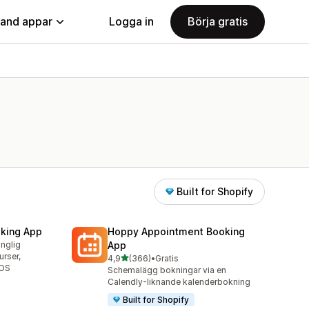
land appar
Logga in
Börja gratis
Built for Shopify
king App
Hoppy Appointment Booking
änglig
App
urser,
av 5 stjärnor
4,9
(366)
•
Gratis
366 recensioner totalt
POS
Schemalägg bokningar via en
Calendly-liknande kalenderbokning
Built for Shopify