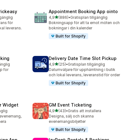
Pickeasy
Appointment Booking App ointo
av 5 stjärnor
lgänglig
4,9
(886)
•
Gratisplan tillgänglig
886 recensioner totalt
rans för
Bokningsapp för att ta emot möten och
kal leverans.
bokningar i din kalender
Built for Shopify
king
Delivery Date Time Slot Pickup
av 5 stjärnor
änglig
4,9
(25)
•
Gratisplan tillgänglig
25 recensioner totalt
p for
Datumväljare för upphämtning i butik
och lokal leverans, leveranstid för order
Built for Shopify
r Widget
GM Event Ticketing
av 5 stjärnor
nglig
4,9
(43)
•
Gratis att installera
43 recensioner totalt
ksevenemang,
Designa, sälj och skanna
mera
evenemangsbiljetter
Built for Shopify
king App
IzyRent: Rentals & Bookings