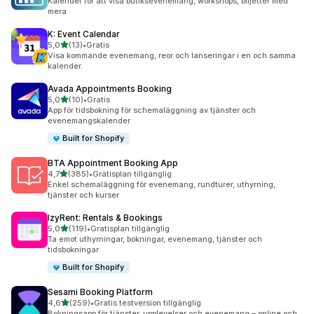
Kalender för att visa butiksevenemang, workshops, biljetter med
mera
K: Event Calendar
av 5 stjärnor
5,0
(13)
•
Gratis
13 recensioner totalt
Visa kommande evenemang, reor och lanseringar i en och samma
kalender.
Avada Appointments Booking
av 5 stjärnor
5,0
(10)
•
Gratis
10 recensioner totalt
App för tidsbokning för schemaläggning av tjänster och
evenemangskalender
Built for Shopify
BTA Appointment Booking App
av 5 stjärnor
4,7
(385)
•
Gratisplan tillgänglig
385 recensioner totalt
Enkel schemaläggning för evenemang, rundturer, uthyrning,
tjänster och kurser
IzyRent: Rentals & Bookings
av 5 stjärnor
5,0
(119)
•
Gratisplan tillgänglig
119 recensioner totalt
Ta emot uthyrningar, bokningar, evenemang, tjänster och
tidsbokningar
Built for Shopify
Sesami Booking Platform
av 5 stjärnor
4,6
(259)
•
Gratis testversion tillgänglig
259 recensioner totalt
Bokningsapp för tjänster, upplevelser och evenemang – online och