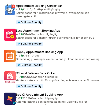
Appointment Booking Cowlendar
av 5 stjärnor
4,9
(2 148)
•
Gratisplan tillgänglig
2148 recensioner totalt
Bokningsapp för tidsbokningar, uthyrning, evenemang och
bokningsformulär.
Built for Shopify
Easy Appointment Booking App
av 5 stjärnor
4,9
(514)
•
Gratisplan tillgänglig
514 recensioner totalt
Bokningsapp för tjänster, kurser, evenemang, biljetter och POS
Built for Shopify
Hoppy Appointment Booking App
av 5 stjärnor
4,9
(366)
•
Gratis
366 recensioner totalt
Schemalägg bokningar via en Calendly-liknande kalenderbokning
Built for Shopify
D: Local Delivery Date Picker
av 5 stjärnor
4,9
(279)
•
Gratisplan tillgänglig
279 recensioner totalt
Hantera datum och tid för upphämtning och leverans av färskvaror
Built for Shopify
BookX Appointment Booking App
av 5 stjärnor
5,0
(585)
•
Gratisplan tillgänglig
585 recensioner totalt
Kalenderbokning och schemaläggning i Calendly-stil för