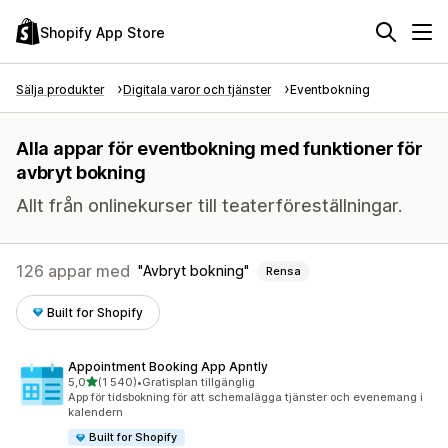
Shopify App Store
Sälja produkter
Digitala varor och tjänster
Eventbokning
Alla appar för eventbokning med funktioner för
avbryt bokning
Allt från onlinekurser till teaterföreställningar.
126 appar med
Avbryt bokning
Rensa
Built for Shopify
Appointment Booking App Apntly
av 5 stjärnor
5,0
(1 540)
•
Gratisplan tillgänglig
1540 recensioner totalt
App för tidsbokning för att schemalägga tjänster och evenemang i
kalendern
Built for Shopify