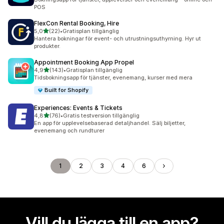
POS
FlexCon Rental Booking, Hire
av 5 stjärnor
5,0
(22)
•
Gratisplan tillgänglig
22 recensioner totalt
Hantera bokningar för event- och utrustningsuthyrning. Hyr ut
produkter.
Appointment Booking App Propel
av 5 stjärnor
4,9
(143)
•
Gratisplan tillgänglig
143 recensioner totalt
Tidsbokningsapp för tjänster, evenemang, kurser med mera
Built for Shopify
Experiences: Events & Tickets
av 5 stjärnor
4,8
(76)
•
Gratis testversion tillgänglig
76 recensioner totalt
En app för upplevelsebaserad detaljhandel. Sälj biljetter,
evenemang och rundturer
1
2
3
4
6
Vill du lägga till en app?