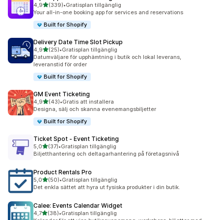
av 5 stjärnor
4,9
(339)
•
Gratisplan tillgänglig
339 recensioner totalt
Your all-in-one booking app for services and reservations
Built for Shopify
Delivery Date Time Slot Pickup
av 5 stjärnor
4,9
(25)
•
Gratisplan tillgänglig
25 recensioner totalt
Datumväljare för upphämtning i butik och lokal leverans,
leveranstid för order
Built for Shopify
GM Event Ticketing
av 5 stjärnor
4,9
(43)
•
Gratis att installera
43 recensioner totalt
Designa, sälj och skanna evenemangsbiljetter
Built for Shopify
Ticket Spot ‑ Event Ticketing
av 5 stjärnor
5,0
(37)
•
Gratisplan tillgänglig
37 recensioner totalt
Biljetthantering och deltagarhantering på företagsnivå
Product Rentals Pro
av 5 stjärnor
5,0
(50)
•
Gratisplan tillgänglig
50 recensioner totalt
Det enkla sättet att hyra ut fysiska produkter i din butik.
Calee: Events Calendar Widget
av 5 stjärnor
4,7
(38)
•
Gratisplan tillgänglig
38 recensioner totalt