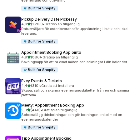
evenemang och uthyrning
Built for Shopify
Pickup Delivery Date Pickeasy
av 5 stjärnor
4,9
(1 263)
•
Gratisplan tillgänglig
1263 recensioner totalt
Datumväljare för orderleverans för upphämtning i butik och lokal
leverans.
Built for Shopify
Appointment Booking App ointo
av 5 stjärnor
4,9
(886)
•
Gratisplan tillgänglig
886 recensioner totalt
Bokningsapp för att ta emot möten och bokningar i din kalender
Built for Shopify
Evey Events & Tickets
av 5 stjärnor
4,4
(310)
•
Gratis att installera
310 recensioner totalt
Skapa, sälj och skanna evenemangsbiljetter från en och samma
plattform
Meety: Appointment Booking App
av 5 stjärnor
5,0
(440)
•
Gratisplan tillgänglig
440 recensioner totalt
Schemalägg tidsbokningar och gör bokningen enkel med en
evenemangskalender
Built for Shopify
Tipo Appointment Booking