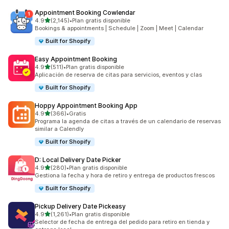
Appointment Booking Cowlendar
de 5 estrellas
4.9
(2,145)
•
Plan gratis disponible
2145 reseñas en total
Bookings & appointments | Schedule | Zoom | Meet | Calendar
Built for Shopify
Easy Appointment Booking
de 5 estrellas
4.9
(511)
•
Plan gratis disponible
511 reseñas en total
Aplicación de reserva de citas para servicios, eventos y clas
Built for Shopify
Hoppy Appointment Booking App
de 5 estrellas
4.9
(366)
•
Gratis
366 reseñas en total
Programa la agenda de citas a través de un calendario de reservas
similar a Calendly
Built for Shopify
D: Local Delivery Date Picker
de 5 estrellas
4.9
(280)
•
Plan gratis disponible
280 reseñas en total
Gestiona la fecha y hora de retiro y entrega de productos frescos
Built for Shopify
Pickup Delivery Date Pickeasy
de 5 estrellas
4.9
(1,261)
•
Plan gratis disponible
1261 reseñas en total
Selector de fecha de entrega del pedido para retiro en tienda y