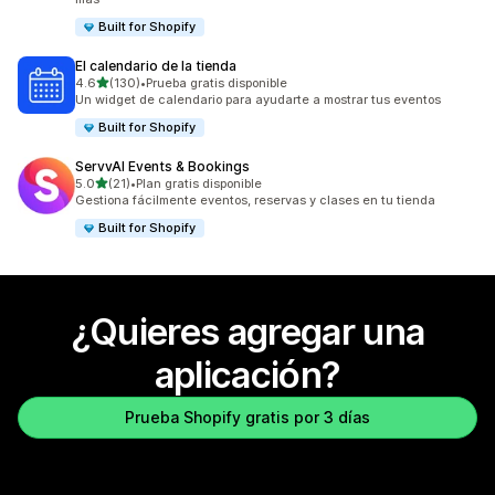
Built for Shopify
El calendario de la tienda
de 5 estrellas
4.6
(130)
•
Prueba gratis disponible
130 reseñas en total
Un widget de calendario para ayudarte a mostrar tus eventos
Built for Shopify
ServvAI Events & Bookings
de 5 estrellas
5.0
(21)
•
Plan gratis disponible
21 reseñas en total
Gestiona fácilmente eventos, reservas y clases en tu tienda
Built for Shopify
¿Quieres agregar una
aplicación?
Prueba Shopify gratis por 3 días