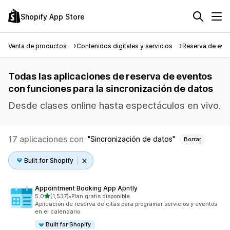
Shopify App Store
Venta de productos
Contenidos digitales y servicios
Reserva de eve
Todas las aplicaciones de reserva de eventos
con funciones para la sincronización de datos
Desde clases online hasta espectáculos en vivo.
17 aplicaciones con
Sincronización de datos
Borrar
Built for Shopify
Appointment Booking App Apntly
de 5 estrellas
5.0
(1,537)
•
Plan gratis disponible
1537 reseñas en total
Aplicación de reserva de citas para programar servicios y eventos
en el calendario
Built for Shopify