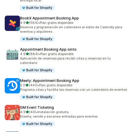
entrega local.
Built for Shopify
BookX Appointment Booking App
de 5 estrellas
4.9
(584)
•
Plan gratis disponible
584 reseñas en total
Reserva y programación en calendario al estilo de Calendly para
eventos y alquileres
Built for Shopify
Appointment Booking App ointo
de 5 estrellas
4.9
(884)
•
Plan gratis disponible
884 reseñas en total
Aplicación de reservas para recibir citas y reservas en tu
calendario
Built for Shopify
Meety: Appointment Booking App
de 5 estrellas
5.0
(441)
•
Plan gratis disponible
441 reseñas en total
Programa citas y facilita las reservas con un calendario de eventos
Built for Shopify
GM Event Ticketing
de 5 estrellas
4.9
(43)
•
Instalación gratuita
43 reseñas en total
Diseña, vende y escanea entradas para eventos
Built for Shopify