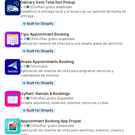
Delivery Date Time Slot Pickup
de 5 estrellas
5.0
(25)
•
Plan gratis disponible
25 reseñas en total
Simplifica la entrega local y el envío con un selector de fecha de
entrega.
Built for Shopify
Tipo Appointment Booking
de 5 estrellas
4.9
(339)
•
Plan gratis disponible
339 reseñas en total
Aplicación reserva de citas para una amplia gama de servicios
Built for Shopify
Avada Appointments Booking
de 5 estrellas
5.0
(10)
•
Gratis
10 reseñas en total
Aplicación de reserva de citas para programar servicios y
calendarios de eventos
Built for Shopify
IzyRent: Rentals & Bookings
de 5 estrellas
5.0
(119)
•
Plan gratis disponible
119 reseñas en total
Acepta alquileres, reservas, eventos, servicios y citas
Built for Shopify
Appointment Booking App Propel
de 5 estrellas
4.9
(143)
•
Plan gratis disponible
143 reseñas en total
Aplicación de reserva de citas para servicios, eventos, clases y
más