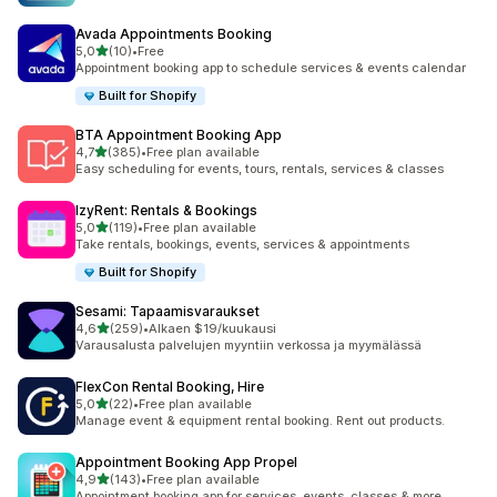
Avada Appointments Booking
/ 5 tähteä
5,0
(10)
•
Free
10 arvostelua yhteensä
Appointment booking app to schedule services & events calendar
Built for Shopify
BTA Appointment Booking App
/ 5 tähteä
4,7
(385)
•
Free plan available
385 arvostelua yhteensä
Easy scheduling for events, tours, rentals, services & classes
IzyRent: Rentals & Bookings
/ 5 tähteä
5,0
(119)
•
Free plan available
119 arvostelua yhteensä
Take rentals, bookings, events, services & appointments
Built for Shopify
Sesami: Tapaamisvaraukset
/ 5 tähteä
4,6
(259)
•
Alkaen $19/kuukausi
259 arvostelua yhteensä
Varausalusta palvelujen myyntiin verkossa ja myymälässä
FlexCon Rental Booking, Hire
/ 5 tähteä
5,0
(22)
•
Free plan available
22 arvostelua yhteensä
Manage event & equipment rental booking. Rent out products.
Appointment Booking App Propel
/ 5 tähteä
4,9
(143)
•
Free plan available
143 arvostelua yhteensä
Appointment booking app for services, events, classes & more