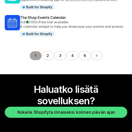
Built for Shopify
The Shop Events Calendar
/ 5 tähteä
4,6
(130)
•
Free trial available
130 arvostelua yhteensä
A calendar widget to help you showcase your events and promos
Built for Shopify
1
2
3
4
6
Haluatko lisätä
sovelluksen?
Kokeile Shopifyta ilmaiseksi kolmen päivän ajan