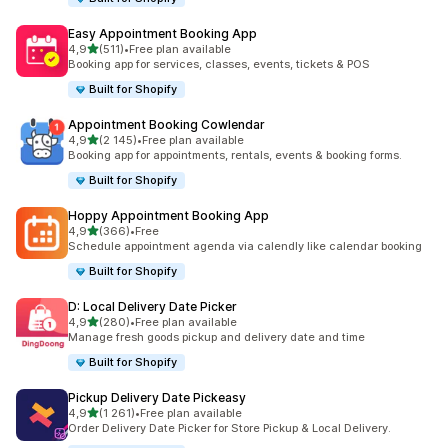
Easy Appointment Booking App
/ 5 tähteä
4,9
(511)
•
Free plan available
511 arvostelua yhteensä
Booking app for services, classes, events, tickets & POS
Built for Shopify
Appointment Booking Cowlendar
/ 5 tähteä
4,9
(2 145)
•
Free plan available
2145 arvostelua yhteensä
Booking app for appointments, rentals, events & booking forms.
Built for Shopify
Hoppy Appointment Booking App
/ 5 tähteä
4,9
(366)
•
Free
366 arvostelua yhteensä
Schedule appointment agenda via calendly like calendar booking
Built for Shopify
D: Local Delivery Date Picker
/ 5 tähteä
4,9
(280)
•
Free plan available
280 arvostelua yhteensä
Manage fresh goods pickup and delivery date and time
Built for Shopify
Pickup Delivery Date Pickeasy
/ 5 tähteä
4,9
(1 261)
•
Free plan available
1261 arvostelua yhteensä
Order Delivery Date Picker for Store Pickup & Local Delivery.