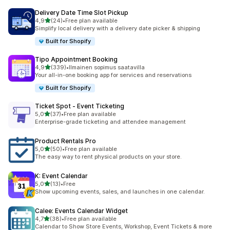
Delivery Date Time Slot Pickup
/ 5 tähteä
4,9
(24)
•
Free plan available
24 arvostelua yhteensä
Simplify local delivery with a delivery date picker & shipping
Built for Shopify
Tipo Appointment Booking
/ 5 tähteä
4,9
(339)
•
Ilmainen sopimus saatavilla
339 arvostelua yhteensä
Your all-in-one booking app for services and reservations
Built for Shopify
Ticket Spot ‑ Event Ticketing
/ 5 tähteä
5,0
(37)
•
Free plan available
37 arvostelua yhteensä
Enterprise-grade ticketing and attendee management
Product Rentals Pro
/ 5 tähteä
5,0
(50)
•
Free plan available
50 arvostelua yhteensä
The easy way to rent physical products on your store.
K: Event Calendar
/ 5 tähteä
5,0
(13)
•
Free
13 arvostelua yhteensä
Show upcoming events, sales, and launches in one calendar.
Calee: Events Calendar Widget
/ 5 tähteä
4,7
(38)
•
Free plan available
38 arvostelua yhteensä
Calendar to Show Store Events, Workshop, Event Tickets & more