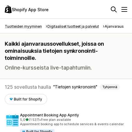
Shopify App Store
Tuotteiden myyminen
Digitaaliset tuotteet ja palvelut
Ajanvaraus
Kaikki ajanvaraussovellukset, joissa on
ominaisuuksia tietojen synkronointi-
toiminnoille.
Online-kursseista live-tapahtumiin.
125 sovellusta haulla
Tietojen synkronointi
Tyhjennä
Built for Shopify
Appointment Booking App Apntly
/ 5 tähteä
5,0
(1 537)
•
Free plan available
1537 arvostelua yhteensä
Appointment booking app to schedule services & events calendar
Built for Shopify