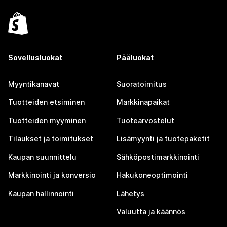
Sovellusluokat
Pääluokat
Myyntikanavat
Suoratoimitus
Tuotteiden etsiminen
Markkinapaikat
Tuotteiden myyminen
Tuotearvostelut
Tilaukset ja toimitukset
Lisämyynti ja tuotepaketit
Kaupan suunnittelu
Sähköpostimarkkinointi
Markkinointi ja konversio
Hakukoneoptimointi
Kaupan hallinnointi
Lähetys
Valuutta ja käännös