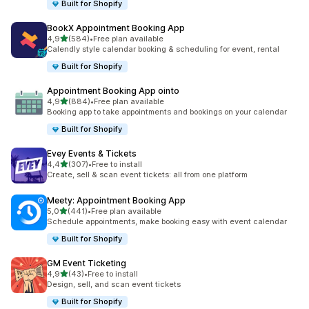
Built for Shopify
BookX Appointment Booking App
/ 5 tähteä
4,9
(584)
•
Free plan available
584 arvostelua yhteensä
Calendly style calendar booking & scheduling for event, rental
Built for Shopify
Appointment Booking App ointo
/ 5 tähteä
4,9
(884)
•
Free plan available
884 arvostelua yhteensä
Booking app to take appointments and bookings on your calendar
Built for Shopify
Evey Events & Tickets
/ 5 tähteä
4,4
(307)
•
Free to install
307 arvostelua yhteensä
Create, sell & scan event tickets: all from one platform
Meety: Appointment Booking App
/ 5 tähteä
5,0
(441)
•
Free plan available
441 arvostelua yhteensä
Schedule appointments, make booking easy with event calendar
Built for Shopify
GM Event Ticketing
/ 5 tähteä
4,9
(43)
•
Free to install
43 arvostelua yhteensä
Design, sell, and scan event tickets
Built for Shopify