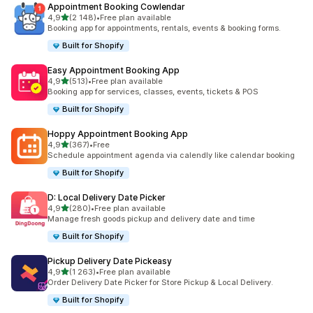
Appointment Booking Cowlendar
av 5 stjerner
4,9
(2 148)
•
Free plan available
Totalt 2148 omtaler
Booking app for appointments, rentals, events & booking forms.
Built for Shopify
Easy Appointment Booking App
av 5 stjerner
4,9
(513)
•
Free plan available
Totalt 513 omtaler
Booking app for services, classes, events, tickets & POS
Built for Shopify
Hoppy Appointment Booking App
av 5 stjerner
4,9
(367)
•
Free
Totalt 367 omtaler
Schedule appointment agenda via calendly like calendar booking
Built for Shopify
D: Local Delivery Date Picker
av 5 stjerner
4,9
(280)
•
Free plan available
Totalt 280 omtaler
Manage fresh goods pickup and delivery date and time
Built for Shopify
Pickup Delivery Date Pickeasy
av 5 stjerner
4,9
(1 263)
•
Free plan available
Totalt 1263 omtaler
Order Delivery Date Picker for Store Pickup & Local Delivery.
Built for Shopify