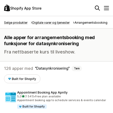
Shopify App Store
Selge produkter
Digitale varer og tjenester
Arrangementsbooking
Alle apper for arrangementsbooking med
funksjoner for datasynkronisering
Fra nettbaserte kurs til liveshow.
126 apper med
Datasynkronisering
Tøm
Built for Shopify
Appointment Booking App Apntly
av 5 stjerner
5,0
(1 541)
•
Free plan available
Totalt 1541 omtaler
Appointment booking app to schedule services & events calendar
Built for Shopify