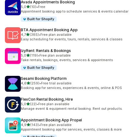
Avada Appointments Booking
av 5 stjerner
5,0
(10)
•
Free
Totalt 10 omtaler
Appointment booking app to schedule services & events calendar
Built for Shopify
BTA Appointment Booking App
av 5 stjerner
4,7
(385)
•
Free plan available
Totalt 385 omtaler
Easy scheduling for events, tours, rentals, services & classes
IzyRent: Rentals & Bookings
av 5 stjerner
5,0
(119)
•
Free plan available
Totalt 119 omtaler
Take rentals, bookings, events, services & appointments
Built for Shopify
Sesami Booking Platform
av 5 stjerner
4,6
(259)
•
Free trial available
Totalt 259 omtaler
Booking app for services, experiences & events, online & POS
FlexCon Rental Booking, Hire
av 5 stjerner
5,0
(22)
•
Free plan available
Totalt 22 omtaler
Manage event & equipment rental booking. Rent out products.
Appointment Booking App Propel
av 5 stjerner
4,9
(143)
•
Free plan available
Totalt 143 omtaler
Appointment booking app for services, events, classes & more