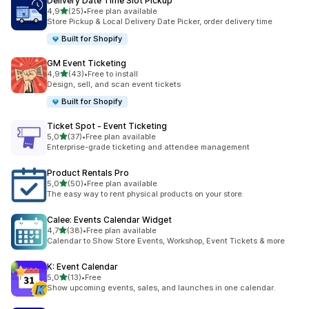
Delivery Date Time Slot Pickup
av 5 stjerner
4,9
(25)
•
Free plan available
Totalt 25 omtaler
Store Pickup & Local Delivery Date Picker, order delivery time
Built for Shopify
GM Event Ticketing
av 5 stjerner
4,9
(43)
•
Free to install
Totalt 43 omtaler
Design, sell, and scan event tickets
Built for Shopify
Ticket Spot ‑ Event Ticketing
av 5 stjerner
5,0
(37)
•
Free plan available
Totalt 37 omtaler
Enterprise-grade ticketing and attendee management
Product Rentals Pro
av 5 stjerner
5,0
(50)
•
Free plan available
Totalt 50 omtaler
The easy way to rent physical products on your store.
Calee: Events Calendar Widget
av 5 stjerner
4,7
(38)
•
Free plan available
Totalt 38 omtaler
Calendar to Show Store Events, Workshop, Event Tickets & more
K: Event Calendar
av 5 stjerner
5,0
(13)
•
Free
Totalt 13 omtaler
Show upcoming events, sales, and launches in one calendar.