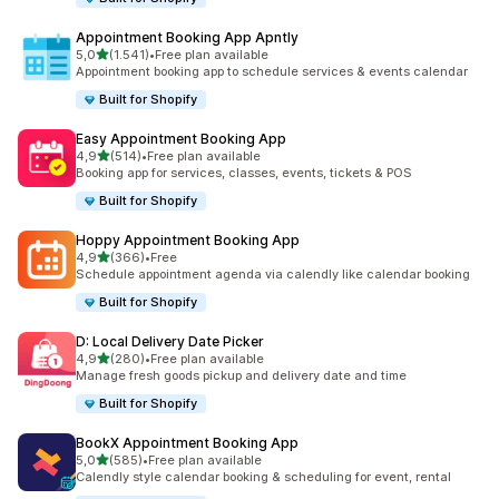
Appointment Booking App Apntly
de 5 estrelas
5,0
(1.541)
•
Free plan available
1541 total de avaliações
Appointment booking app to schedule services & events calendar
Built for Shopify
Easy Appointment Booking App
de 5 estrelas
4,9
(514)
•
Free plan available
514 total de avaliações
Booking app for services, classes, events, tickets & POS
Built for Shopify
Hoppy Appointment Booking App
de 5 estrelas
4,9
(366)
•
Free
366 total de avaliações
Schedule appointment agenda via calendly like calendar booking
Built for Shopify
D: Local Delivery Date Picker
de 5 estrelas
4,9
(280)
•
Free plan available
280 total de avaliações
Manage fresh goods pickup and delivery date and time
Built for Shopify
BookX Appointment Booking App
de 5 estrelas
5,0
(585)
•
Free plan available
585 total de avaliações
Calendly style calendar booking & scheduling for event, rental