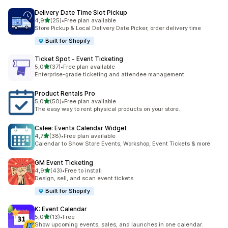
Delivery Date Time Slot Pickup
de 5 estrelas
4,9
(25)
•
Free plan available
25 total de avaliações
Store Pickup & Local Delivery Date Picker, order delivery time
Built for Shopify
Ticket Spot ‑ Event Ticketing
de 5 estrelas
5,0
(37)
•
Free plan available
37 total de avaliações
Enterprise-grade ticketing and attendee management
Product Rentals Pro
de 5 estrelas
5,0
(50)
•
Free plan available
50 total de avaliações
The easy way to rent physical products on your store.
Calee: Events Calendar Widget
de 5 estrelas
4,7
(38)
•
Free plan available
38 total de avaliações
Calendar to Show Store Events, Workshop, Event Tickets & more
GM Event Ticketing
de 5 estrelas
4,9
(43)
•
Free to install
43 total de avaliações
Design, sell, and scan event tickets
Built for Shopify
K: Event Calendar
de 5 estrelas
5,0
(13)
•
Free
13 total de avaliações
Show upcoming events, sales, and launches in one calendar.