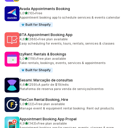
Avada Appointments Booking
de 5 estrelas
5,0
(10)
•
Free
10 total de avaliações
Appointment booking app to schedule services & events calendar
Built for Shopify
BTA Appointment Booking App
de 5 estrelas
4,6
(386)
•
Free plan available
386 total de avaliações
Easy scheduling for events, tours, rentals, services & classes
IzyRent: Rentals & Bookings
de 5 estrelas
5,0
(119)
•
Free plan available
119 total de avaliações
Take rentals, bookings, events, services & appointments
Built for Shopify
Sesami: Marcação de consultas
de 5 estrelas
4,6
(259)
•
A partir de $19/mês
259 total de avaliações
Plataforma de reserva para venda de serviços/eventos
FlexCon Rental Booking, Hire
de 5 estrelas
5,0
(22)
•
Free plan available
22 total de avaliações
Manage event & equipment rental booking. Rent out products.
Appointment Booking App Propel
de 5 estrelas
4,9
(143)
•
Free plan available
143 total de avaliações
Appointment booking app for services, events, classes & more