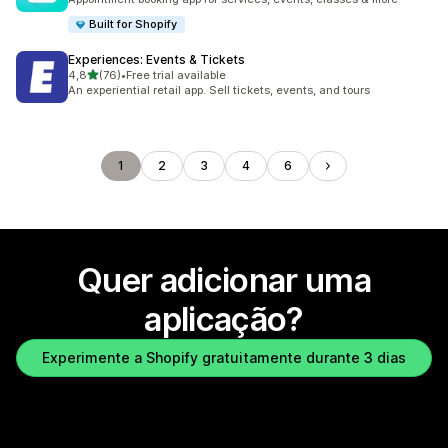
Built for Shopify
Experiences: Events & Tickets
de 5 estrelas
4,8
(76)
•
Free trial available
76 total de avaliações
An experiential retail app. Sell tickets, events, and tours
1
2
3
4
6
Quer adicionar uma
aplicação?
Experimente a Shopify gratuitamente durante 3 dias