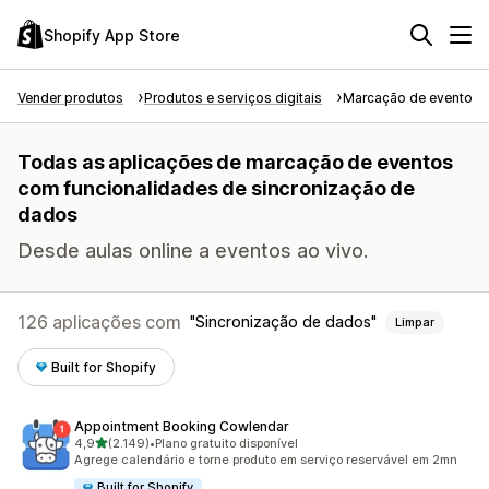
Shopify App Store
Vender produtos
Produtos e serviços digitais
Marcação de eventos
Todas as aplicações de marcação de eventos
com funcionalidades de sincronização de
dados
Desde aulas online a eventos ao vivo.
126 aplicações com
Sincronização de dados
Limpar
Built for Shopify
Appointment Booking Cowlendar
de 5 estrelas
4,9
(2.149)
•
Plano gratuito disponível
2149 total de avaliações
Agrege calendário e torne produto em serviço reservável em 2mn
Built for Shopify