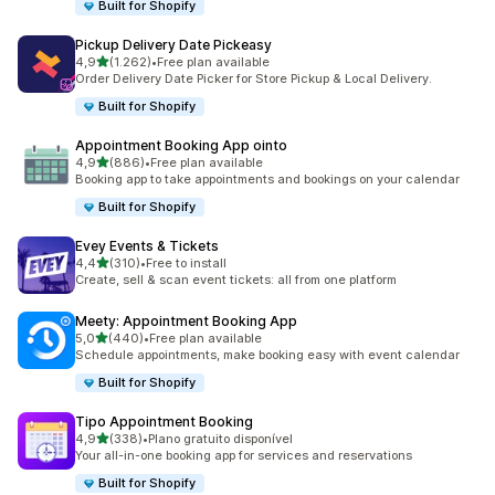
Built for Shopify
Pickup Delivery Date Pickeasy
de 5 estrelas
4,9
(1.262)
•
Free plan available
1262 total de avaliações
Order Delivery Date Picker for Store Pickup & Local Delivery.
Built for Shopify
Appointment Booking App ointo
de 5 estrelas
4,9
(886)
•
Free plan available
886 total de avaliações
Booking app to take appointments and bookings on your calendar
Built for Shopify
Evey Events & Tickets
de 5 estrelas
4,4
(310)
•
Free to install
310 total de avaliações
Create, sell & scan event tickets: all from one platform
Meety: Appointment Booking App
de 5 estrelas
5,0
(440)
•
Free plan available
440 total de avaliações
Schedule appointments, make booking easy with event calendar
Built for Shopify
Tipo Appointment Booking
de 5 estrelas
4,9
(338)
•
Plano gratuito disponível
338 total de avaliações
Your all-in-one booking app for services and reservations
Built for Shopify