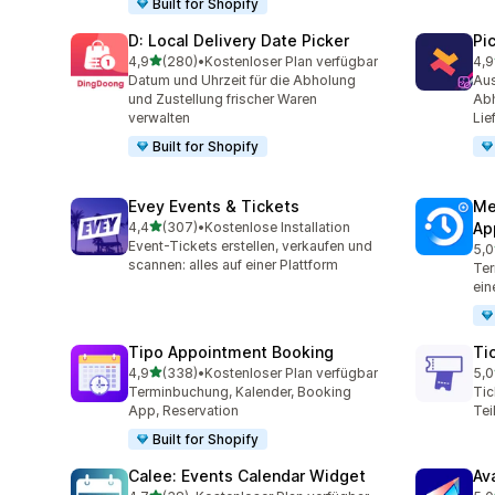
Built for Shopify
D: Local Delivery Date Picker
Pi
von 5 Sternen
4,9
(280)
•
Kostenloser Plan verfügbar
4,9
280 Rezensionen insgesamt
126
Datum und Uhrzeit für die Abholung
Aus
und Zustellung frischer Waren
Abh
verwalten
Lie
Built for Shopify
Evey Events & Tickets
Me
von 5 Sternen
4,4
(307)
•
Kostenlose Installation
Ap
307 Rezensionen insgesamt
Event-Tickets erstellen, verkaufen und
5,0
441
scannen: alles auf einer Plattform
Ter
ein
Tipo Appointment Booking
Ti
von 5 Sternen
4,9
(338)
•
Kostenloser Plan verfügbar
5,0
338 Rezensionen insgesamt
37 
Terminbuchung, Kalender, Booking
Tic
App, Reservation
Tei
Built for Shopify
Calee: Events Calendar Widget
Av