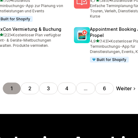
von 5 Sternen
von 5 Sternen
(10)
•
Kostenlos
4,7
(385)
•
Kostenloser Pl
Rezensionen insgesamt
385 Rezensionen insgesa
minbuchungs-App zur Planung von
Einfache Terminplanung für
nstleistungen und Events
Touren, Verleih, Dienstleis
Kurse
Built for Shopify
exCon Vermietung & Buchung
Appointment Booking
von 5 Sternen
(22)
•
Kostenloser Plan verfügbar
Propel
Rezensionen insgesamt
nt- & Geräte-Mietbuchungen
von 5 Sternen
4,9
(143)
•
Kostenloser Pl
143 Rezensionen insgesa
walten. Produkte vermieten.
Terminbuchungs-App für
Dienstleistungen, Events, 
Built for Shopify
Weiter
1
2
3
4
…
6