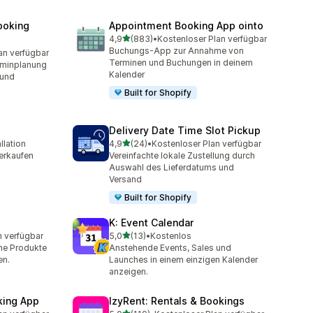
ooking
Appointment Booking App ointo
von 5 Sternen
4,9
(883)
•
Kostenloser Plan verfügbar
883 Rezensionen insgesamt
Buchungs-App zur Annahme von
an verfügbar
mt
Terminen und Buchungen in deinem
rminplanung
Kalender
 und
Built for Shopify
Delivery Date Time Slot Pickup
von 5 Sternen
llation
4,9
(24)
•
Kostenloser Plan verfügbar
t
24 Rezensionen insgesamt
erkaufen
Vereinfachte lokale Zustellung durch
Auswahl des Lieferdatums und
Versand
Built for Shopify
K: Event Calendar
von 5 Sternen
n verfügbar
5,0
(13)
•
Kostenlos
t
13 Rezensionen insgesamt
he Produkte
Anstehende Events, Sales und
en.
Launches in einem einzigen Kalender
anzeigen.
king App
IzyRent: Rentals & Bookings