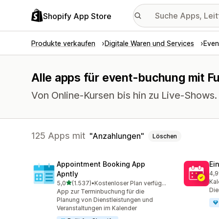
Shopify App Store
Produkte verkaufen
Digitale Waren und Services
Even
Alle apps für event-buchung mit F
Von Online-Kursen bis hin zu Live-Shows.
125 Apps mit
Anzahlungen
Löschen
Appointment Booking App
Ei
Apntly
4,9
511
Kal
von 5 Sternen
5,0
(1.537)
•
Kostenloser Plan verfügbar
1537 Rezensionen insgesamt
Die
App zur Terminbuchung für die
Planung von Dienstleistungen und
Veranstaltungen im Kalender