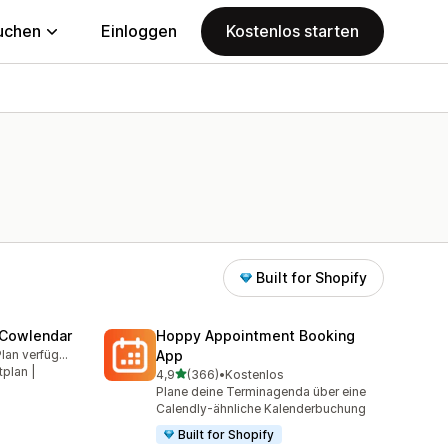
uchen
Einloggen
Kostenlos starten
Built for Shopify
 Cowlendar
Hoppy Appointment Booking
Kostenloser Plan verfügbar
App
amt
plan |
von 5 Sternen
4,9
(366)
•
Kostenlos
366 Rezensionen insgesamt
Plane deine Terminagenda über eine
Calendly-ähnliche Kalenderbuchung
Built for Shopify