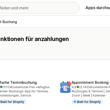
Apps durchs
t-Buchung
unktionen für anzahlungen
nfache Terminbuchung
Appointment Booking
von 5 Sternen
von 5 Sternen
(511)
•
Kostenloser Plan verfügbar
4,9
(2.145)
•
 Rezensionen insgesamt
2145 Rezensionen insges
ender-Buchungs-App für Termine,
Buchungen & Termine | Zeit
nstleistungen, Service
Zoom | Meet | Kalender
Built for Shopify
Built for Shopify