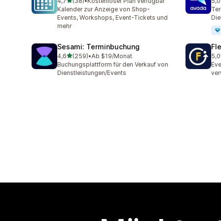
von 5 Sternen
4,7
(38)
•
Kostenloser Plan verfügbar
5,0
38 Rezensionen insgesamt
10 
Kalender zur Anzeige von Shop-
Ter
Events, Workshops, Event-Tickets und
Die
mehr
Sesami: Terminbuchung
Fl
von 5 Sternen
4,6
(259)
•
Ab $19/Monat
5,0
259 Rezensionen insgesamt
22 
Buchungsplattform für den Verkauf von
Eve
Dienstleistungen/Events
ver