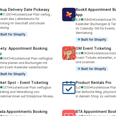
ckup Delivery Date Pickeasy
BookX Appointment B
von 5 Sternen
(1.261)
•
Kostenloser Plan verfügbar
App
1 Rezensionen insgesamt
wahl des Lieferdatums für
von 5 Sternen
4,9
(584)
•
Kostenloser Pl
584 Rezensionen insgesa
olung im Geschäft und lokale
Kalender-Buchungen & Te
ferung.
im Calendly-Stil für Events
Vermietung
Built for Shopify
Built for Shopify
ety: Appointment Booking
GM Event Ticketing
von 5 Sternen
p
4,9
(43)
•
Kostenlose Insta
43 Rezensionen insgesam
Event-Tickets entwerfen, v
von 5 Sternen
(441)
•
Kostenloser Plan verfügbar
 Rezensionen insgesamt
und scannen
mine planen und Buchungen mit
em Event-Kalender vereinfachen
Built for Shopify
Built for Shopify
cket Spot ‑ Event Ticketing
Product Rentals Pro
von 5 Sternen
von 5 Sternen
(37)
•
Kostenloser Plan verfügbar
5,0
(50)
•
Kostenloser Pla
Rezensionen insgesamt
50 Rezensionen insgesam
keting und Verwaltung von
Der einfache Weg, physisc
lnehmer:innen auf Enterprise-Niveau
in deinem Shop zu vermiet
ada Appointments Booking
BTA Appointment Boo