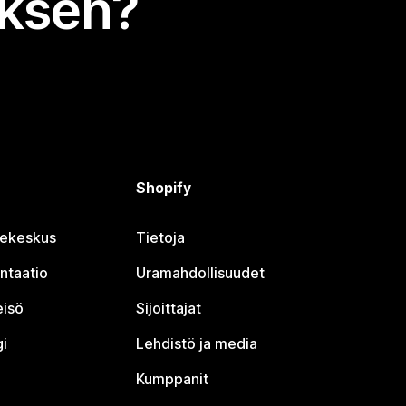
uksen?
Shopify
jekeskus
Tietoja
ntaatio
Uramahdollisuudet
eisö
Sijoittajat
i
Lehdistö ja media
Kumppanit