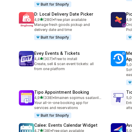
Built for Shopify
D: Local Delivery Date Picker
Pi
/ 5 tähteä
4,9
(280)
•
Free plan available
4,9
280 arvostelua yhteensä
126
Manage fresh goods pickup and
Ord
delivery date and time
Pic
Built for Shopify
Evey Events & Tickets
Me
/ 5 tähteä
4,4
(307)
•
Free to install
Ap
307 arvostelua yhteensä
Create, sell & scan event tickets: all
5,0
441
from one platform
Sch
eas
Tipo Appointment Booking
Ti
/ 5 tähteä
4,9
(338)
•
Ilmainen sopimus saatavilla
5,0
338 arvostelua yhteensä
37 
Your all-in-one booking app for
Ent
services and reservations
at
Built for Shopify
Calee: Events Calendar Widget
Av
/ 5 tähteä
4,7
(38)
•
Free plan available
5,0