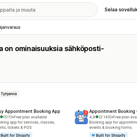
Selaa sovellu
Ajanvaraus
sa on ominaisuuksia sähköposti-
Tyhjennä
sy Appointment Booking App
Appointment Booking
/ 5 tähteä
/ 5 tähteä
(511)
•
Free plan available
4,9
(2 145)
•
Free plan ava
 arvostelua yhteensä
2145 arvostelua yhteensä
king app for services, classes,
Booking app for appointmen
nts, tickets & POS
events & booking forms.
Built for Shopify
Built for Shopify