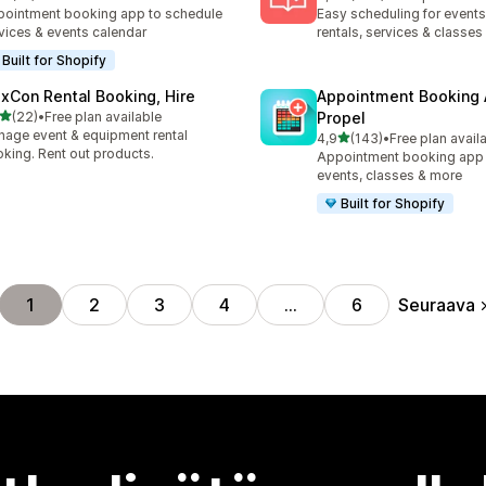
arvostelua yhteensä
385 arvostelua yhteensä
ointment booking app to schedule
Easy scheduling for events,
vices & events calendar
rentals, services & classes
Built for Shopify
exCon Rental Booking, Hire
Appointment Booking
/ 5 tähteä
(22)
•
Free plan available
Propel
arvostelua yhteensä
age event & equipment rental
/ 5 tähteä
4,9
(143)
•
Free plan avail
143 arvostelua yhteensä
king. Rent out products.
Appointment booking app f
events, classes & more
Built for Shopify
Seuraava
1
2
3
4
…
6