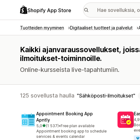
Shopify App Store
Tuotteiden myyminen
Digitaaliset tuotteet ja palvelut
Kaikki ajanvaraussovellukset, jois
ilmoitukset-toiminnoille.
Online-kursseista live-tapahtumiin.
125 sovellusta haulla
Sähköposti-ilmoitukset
Appointment Booking App
Ea
Apntly
4,9
511
Boo
/ 5 tähteä
5,0
(1 537)
•
Free plan available
1537 arvostelua yhteensä
eve
Appointment booking app to schedule
services & events calendar