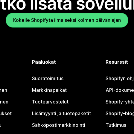
tko lisätä sovell
Kokeile Shopifyta ilmaiseksi kolmen päivän ajan
Pääluokat
Resurssit
Suoratoimitus
Shopifyn oh
nen
Markkinapaikat
API-dokume
inen
Tuotearvostelut
Shopify-yht
tukset
Lisämyynti ja tuotepaketit
Shopify-blog
u
Sähköpostimarkkinointi
Tutkimus