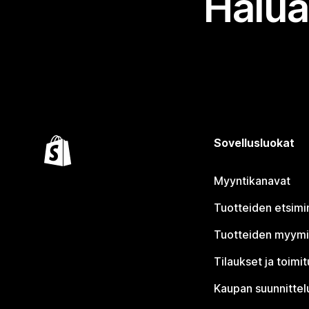
Halua
Sovellusluokat
Myyntikanavat
Tuotteiden etsimi
Tuotteiden myym
Tilaukset ja toimi
Kaupan suunnittel