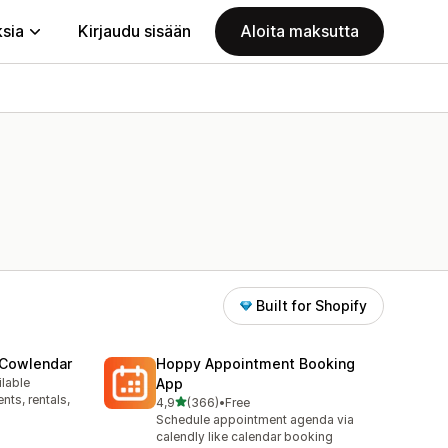
ksia
Kirjaudu sisään
Aloita maksutta
Built for Shopify
 Cowlendar
Hoppy Appointment Booking
ilable
App
ts, rentals,
/ 5 tähteä
4,9
(366)
•
Free
366 arvostelua yhteensä
Schedule appointment agenda via
calendly like calendar booking