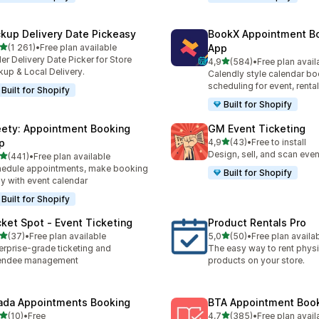
ckup Delivery Date Pickeasy
BookX Appointment B
/ 5 tähteä
(1 261)
•
Free plan available
App
1 arvostelua yhteensä
er Delivery Date Picker for Store
/ 5 tähteä
4,9
(584)
•
Free plan avail
584 arvostelua yhteensä
kup & Local Delivery.
Calendly style calendar bo
scheduling for event, rental
Built for Shopify
Built for Shopify
ety: Appointment Booking
GM Event Ticketing
/ 5 tähteä
p
4,9
(43)
•
Free to install
43 arvostelua yhteensä
Design, sell, and scan even
/ 5 tähteä
(441)
•
Free plan available
 arvostelua yhteensä
edule appointments, make booking
Built for Shopify
y with event calendar
Built for Shopify
cket Spot ‑ Event Ticketing
Product Rentals Pro
/ 5 tähteä
/ 5 tähteä
(37)
•
Free plan available
5,0
(50)
•
Free plan availa
arvostelua yhteensä
50 arvostelua yhteensä
erprise-grade ticketing and
The easy way to rent physi
tendee management
products on your store.
ada Appointments Booking
BTA Appointment Boo
/ 5 tähteä
/ 5 tähteä
(10)
•
Free
4,7
(385)
•
Free plan avail