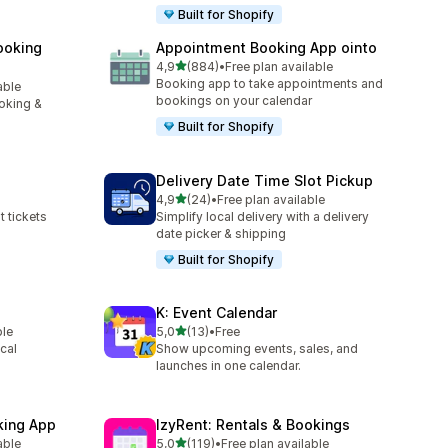
Built for Shopify
ooking
Appointment Booking App ointo
/ 5 tähteä
4,9
(884)
•
Free plan available
884 arvostelua yhteensä
Booking app to take appointments and
able
bookings on your calendar
oking &
Built for Shopify
Delivery Date Time Slot Pickup
/ 5 tähteä
4,9
(24)
•
Free plan available
24 arvostelua yhteensä
t tickets
Simplify local delivery with a delivery
date picker & shipping
Built for Shopify
K: Event Calendar
/ 5 tähteä
ble
5,0
(13)
•
Free
13 arvostelua yhteensä
cal
Show upcoming events, sales, and
launches in one calendar.
king App
IzyRent: Rentals & Bookings
/ 5 tähteä
able
5,0
(119)
•
Free plan available