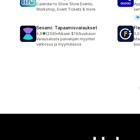
38 arvostelua yhteensä
10 
Calendar to Show Store Events,
App
Workshop, Event Tickets & more
ser
Sesami: Tapaamisvaraukset
Fl
/ 5 tähteä
4,6
(259)
•
Alkaen $19/kuukausi
5,0
259 arvostelua yhteensä
22 
Varausalusta palvelujen myyntiin
Man
verkossa ja myymälässä
boo