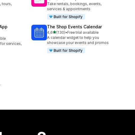
119 arvostelua yhteensä
 tours,
Take rentals, bookings, events,
services & appointments
Built for Shopify
 App
The Shop Events Calendar
/ 5 tähteä
4,6
(130)
•
Free trial available
130 arvostelua yhteensä
A calendar widget to help you
able
showcase your events and promos
or services,
Built for Shopify