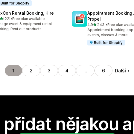
Built for Shopify
exCon Rental Booking, Hire
Appointment Booking
z 5 hvězd
(22)
•
Free plan available
Propel
kový počet recenzí: 22
age event & equipment rental
z 5 hvězd
4,9
(143)
•
Free plan avail
Celkový počet recenzí: 14
king. Rent out products.
Appointment booking app f
events, classes & more
Built for Shopify
Další
1
2
3
4
…
6
přidat nějakou a