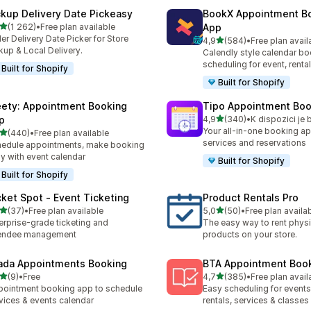
ckup Delivery Date Pickeasy
BookX Appointment B
z 5 hvězd
(1 262)
•
Free plan available
App
kový počet recenzí: 1262
er Delivery Date Picker for Store
z 5 hvězd
4,9
(584)
•
Free plan avail
Celkový počet recenzí: 58
kup & Local Delivery.
Calendly style calendar bo
scheduling for event, rental
Built for Shopify
Built for Shopify
ety: Appointment Booking
Tipo Appointment Boo
z 5 hvězd
p
4,9
(340)
•
Celkový počet recenzí: 34
Your all-in-one booking ap
z 5 hvězd
(440)
•
Free plan available
kový počet recenzí: 440
services and reservations
edule appointments, make booking
y with event calendar
Built for Shopify
Built for Shopify
cket Spot ‑ Event Ticketing
Product Rentals Pro
z 5 hvězd
z 5 hvězd
(37)
•
Free plan available
5,0
(50)
•
Free plan availa
kový počet recenzí: 37
Celkový počet recenzí: 50
erprise-grade ticketing and
The easy way to rent physi
tendee management
products on your store.
ada Appointments Booking
BTA Appointment Boo
z 5 hvězd
z 5 hvězd
(9)
•
Free
4,7
(385)
•
Free plan avail
kový počet recenzí: 9
Celkový počet recenzí: 38
ointment booking app to schedule
Easy scheduling for events,
vices & events calendar
rentals, services & classes