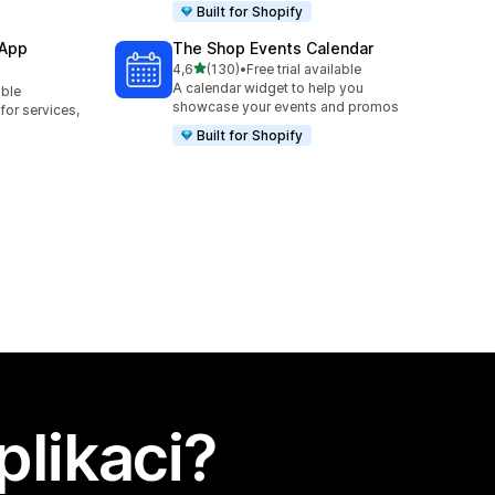
Built for Shopify
 App
The Shop Events Calendar
z 5 hvězd
4,6
(130)
•
Free trial available
Celkový počet recenzí: 130
A calendar widget to help you
able
3
showcase your events and promos
or services,
Built for Shopify
plikaci?