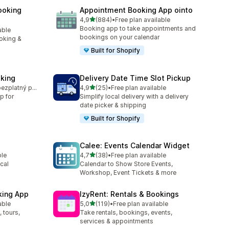
ooking
Appointment Booking App ointo
z 5 hvězd
4,9
(884)
•
Free plan available
Celkový počet recenzí: 884
Booking app to take appointments and
able
4
bookings on your calendar
oking &
Built for Shopify
king
Delivery Date Time Slot Pickup
z 5 hvězd
K dispozici je bezplatný plán
4,9
(25)
•
Free plan available
0
Celkový počet recenzí: 25
p for
Simplify local delivery with a delivery
date picker & shipping
Built for Shopify
Calee: Events Calendar Widget
z 5 hvězd
ble
4,7
(38)
•
Free plan available
Celkový počet recenzí: 38
cal
Calendar to Show Store Events,
Workshop, Event Tickets & more
king App
IzyRent: Rentals & Bookings
z 5 hvězd
able
5,0
(119)
•
Free plan available
5
Celkový počet recenzí: 119
 tours,
Take rentals, bookings, events,
services & appointments