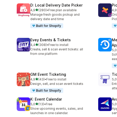
D: Local Delivery Date Picker
Pi
z 5 hvězd
4,9
(280)
•
Free plan available
4,9
Celkový počet recenzí: 280
Cel
Manage fresh goods pickup and
Ord
delivery date and time
Pic
Built for Shopify
Evey Events & Tickets
Me
z 5 hvězd
4,4
(308)
•
Free to install
Ap
Celkový počet recenzí: 308
Create, sell & scan event tickets: all
5,0
Cel
from one platform
Sch
eas
GM Event Ticketing
Ti
z 5 hvězd
4,9
(43)
•
Free to install
5,0
Celkový počet recenzí: 43
Cel
Design, sell, and scan event tickets
Ent
at
Built for Shopify
K: Event Calendar
Av
z 5 hvězd
5,0
(13)
•
Free
5,0
Celkový počet recenzí: 13
Cel
Show upcoming events, sales, and
App
launches in one calendar.
ser