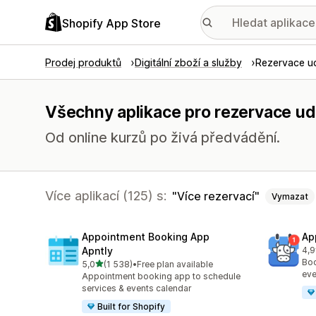
Shopify App Store
Prodej produktů
Digitální zboží a služby
Rezervace ud
Všechny aplikace pro rezervace udá
Od online kurzů po živá předvádění.
Více aplikací (125) s:
Více rezervací
Vymazat
Appointment Booking App
Ap
Apntly
4,9
Cel
Boo
z 5 hvězd
5,0
(1 538)
•
Free plan available
Celkový počet recenzí: 1538
eve
Appointment booking app to schedule
services & events calendar
Built for Shopify