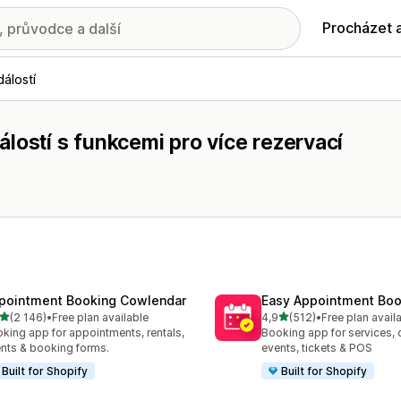
Procházet 
álostí
lostí s funkcemi pro více rezervací
pointment Booking Cowlendar
Easy Appointment Boo
z 5 hvězd
z 5 hvězd
(2 146)
•
Free plan available
4,9
(512)
•
Free plan avail
kový počet recenzí: 2146
Celkový počet recenzí: 51
king app for appointments, rentals,
Booking app for services, 
nts & booking forms.
events, tickets & POS
Built for Shopify
Built for Shopify