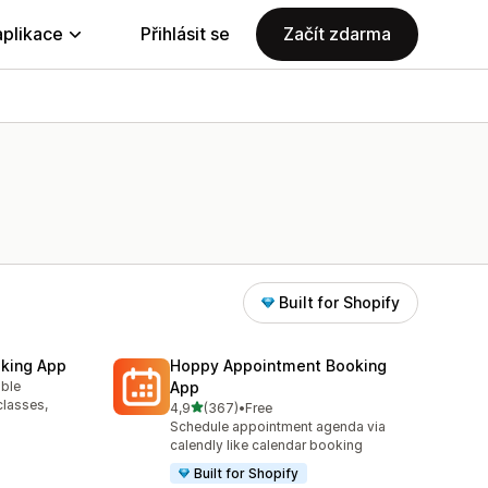
aplikace
Přihlásit se
Začít zdarma
Built for Shopify
king App
Hoppy Appointment Booking
able
App
2
classes,
z 5 hvězd
4,9
(367)
•
Free
Celkový počet recenzí: 367
Schedule appointment agenda via
calendly like calendar booking
Built for Shopify