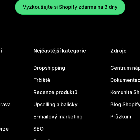
Vyzkoušejte si Shopify zdarma na 3 dny
í
Nejčastější kategorie
Zdroje
Dropshipping
Centrum náp
Tržiště
Dokumentace
Recenze produktů
Komunita Sh
rava
Upselling a balíčky
Blog Shopif
E-mailový marketing
Průzkum
erze
SEO