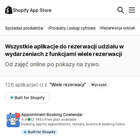
Shopify App Store
Sprzedaż produktów
Produkty i usługi cyfrowe
Rezerwacja udziału 
Wszystkie aplikacje do rezerwacji udziału w
wydarzeniach z funkcjami wiele rezerwacji
Od zajęć online po pokazy na żywo.
126 aplikacje(-i) z
Wiele rezerwacji
Wyczyść
Built for Shopify
Appointment Booking Cowlendar
na 5 gwiazdek
4,9
(2 148)
•
Free plan available
Łączna liczba recenzji: 2148
Booking app for appointments, rentals, events & booking forms.
Built for Shopify