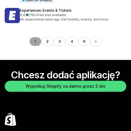
Built for Shopify
Experiences: Events & Tickets
na 5 gwiazdek
4,8
(76)
•
Free trial available
Łączna liczba recenzji: 76
An experiential retail app. Sell tickets, events, and tours
1
2
3
4
6
Chcesz dodać aplikację?
Wypróbuj Shopify za darmo przez 3 dni