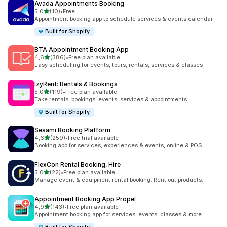
Avada Appointments Booking
na 5 gwiazdek
5,0
(10)
•
Free
Łączna liczba recenzji: 10
Appointment booking app to schedule services & events calendar
Built for Shopify
BTA Appointment Booking App
na 5 gwiazdek
4,6
(386)
•
Free plan available
Łączna liczba recenzji: 386
Easy scheduling for events, tours, rentals, services & classes
IzyRent: Rentals & Bookings
na 5 gwiazdek
5,0
(119)
•
Free plan available
Łączna liczba recenzji: 119
Take rentals, bookings, events, services & appointments
Built for Shopify
Sesami Booking Platform
na 5 gwiazdek
4,6
(259)
•
Free trial available
Łączna liczba recenzji: 259
Booking app for services, experiences & events, online & POS
FlexCon Rental Booking, Hire
na 5 gwiazdek
5,0
(22)
•
Free plan available
Łączna liczba recenzji: 22
Manage event & equipment rental booking. Rent out products.
Appointment Booking App Propel
na 5 gwiazdek
4,9
(143)
•
Free plan available
Łączna liczba recenzji: 143
Appointment booking app for services, events, classes & more