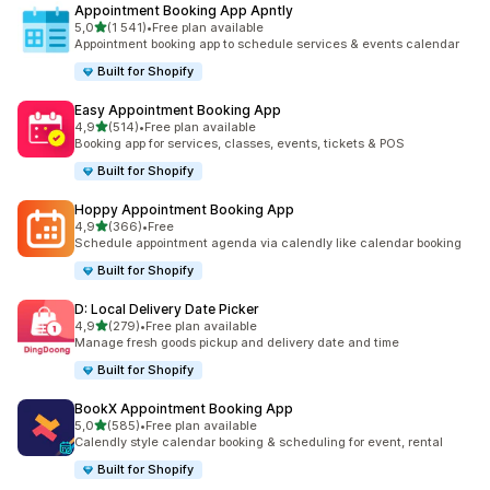
Appointment Booking App Apntly
na 5 gwiazdek
5,0
(1 541)
•
Free plan available
Łączna liczba recenzji: 1541
Appointment booking app to schedule services & events calendar
Built for Shopify
Easy Appointment Booking App
na 5 gwiazdek
4,9
(514)
•
Free plan available
Łączna liczba recenzji: 514
Booking app for services, classes, events, tickets & POS
Built for Shopify
Hoppy Appointment Booking App
na 5 gwiazdek
4,9
(366)
•
Free
Łączna liczba recenzji: 366
Schedule appointment agenda via calendly like calendar booking
Built for Shopify
D: Local Delivery Date Picker
na 5 gwiazdek
4,9
(279)
•
Free plan available
Łączna liczba recenzji: 279
Manage fresh goods pickup and delivery date and time
Built for Shopify
BookX Appointment Booking App
na 5 gwiazdek
5,0
(585)
•
Free plan available
Łączna liczba recenzji: 585
Calendly style calendar booking & scheduling for event, rental
Built for Shopify