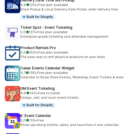
Delivery Date Time Slot Pickup
na 5 gwiazdek
4,9
(25)
•
Free plan available
Łączna liczba recenzji: 25
Store Pickup & Local Delivery Date Picker, order delivery time
Built for Shopify
Ticket Spot ‑ Event Ticketing
na 5 gwiazdek
5,0
(37)
•
Free plan available
Łączna liczba recenzji: 37
Enterprise-grade ticketing and attendee management
Product Rentals Pro
na 5 gwiazdek
5,0
(50)
•
Free plan available
Łączna liczba recenzji: 50
The easy way to rent physical products on your store.
Calee: Events Calendar Widget
na 5 gwiazdek
4,7
(38)
•
Free plan available
Łączna liczba recenzji: 38
Calendar to Show Store Events, Workshop, Event Tickets & more
GM Event Ticketing
na 5 gwiazdek
4,9
(43)
•
Free to install
Łączna liczba recenzji: 43
Design, sell, and scan event tickets
Built for Shopify
K: Event Calendar
na 5 gwiazdek
5,0
(13)
•
Free
Łączna liczba recenzji: 13
Show upcoming events, sales, and launches in one calendar.