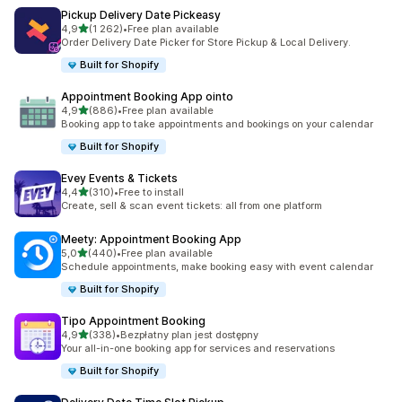
Pickup Delivery Date Pickeasy
na 5 gwiazdek
4,9
(1 262)
•
Free plan available
Łączna liczba recenzji: 1262
Order Delivery Date Picker for Store Pickup & Local Delivery.
Built for Shopify
Appointment Booking App ointo
na 5 gwiazdek
4,9
(886)
•
Free plan available
Łączna liczba recenzji: 886
Booking app to take appointments and bookings on your calendar
Built for Shopify
Evey Events & Tickets
na 5 gwiazdek
4,4
(310)
•
Free to install
Łączna liczba recenzji: 310
Create, sell & scan event tickets: all from one platform
Meety: Appointment Booking App
na 5 gwiazdek
5,0
(440)
•
Free plan available
Łączna liczba recenzji: 440
Schedule appointments, make booking easy with event calendar
Built for Shopify
Tipo Appointment Booking
na 5 gwiazdek
4,9
(338)
•
Bezpłatny plan jest dostępny
Łączna liczba recenzji: 338
Your all-in-one booking app for services and reservations
Built for Shopify