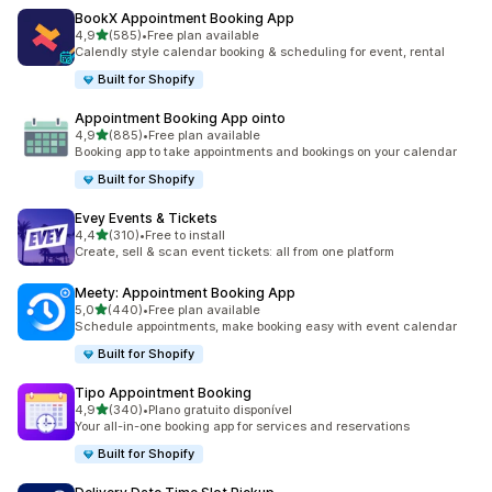
BookX Appointment Booking App
de 5 estrelas
4,9
(585)
•
Free plan available
585 total de avaliações
Calendly style calendar booking & scheduling for event, rental
Built for Shopify
Appointment Booking App ointo
de 5 estrelas
4,9
(885)
•
Free plan available
885 total de avaliações
Booking app to take appointments and bookings on your calendar
Built for Shopify
Evey Events & Tickets
de 5 estrelas
4,4
(310)
•
Free to install
310 total de avaliações
Create, sell & scan event tickets: all from one platform
Meety: Appointment Booking App
de 5 estrelas
5,0
(440)
•
Free plan available
440 total de avaliações
Schedule appointments, make booking easy with event calendar
Built for Shopify
Tipo Appointment Booking
de 5 estrelas
4,9
(340)
•
Plano gratuito disponível
340 total de avaliações
Your all-in-one booking app for services and reservations
Built for Shopify