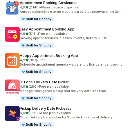
Appointment Booking Cowlendar
de 5 estrelas
4,9
(2.148)
•
Plano gratuito disponível
2148 total de avaliações
Agrege calendário e torne produto em serviço reservável em 2mn
Built for Shopify
Easy Appointment Booking App
de 5 estrelas
4,9
(513)
•
Free plan available
513 total de avaliações
Booking app for services, classes, events, tickets & POS
Built for Shopify
Hoppy Appointment Booking App
de 5 estrelas
4,9
(367)
•
Free
367 total de avaliações
Schedule appointment agenda via calendly like calendar booking
Built for Shopify
D: Local Delivery Date Picker
de 5 estrelas
4,9
(280)
•
Free plan available
280 total de avaliações
Manage fresh goods pickup and delivery date and time
Built for Shopify
Pickup Delivery Date Pickeasy
de 5 estrelas
4,9
(1.263)
•
Free plan available
1263 total de avaliações
Order Delivery Date Picker for Store Pickup & Local Delivery.
Built for Shopify