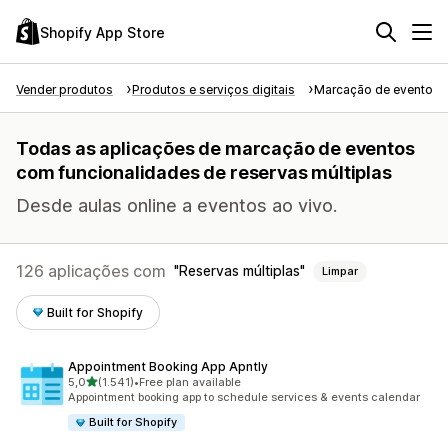
Shopify App Store
Vender produtos
Produtos e serviços digitais
Marcação de eventos
Todas as aplicações de marcação de eventos
com funcionalidades de reservas múltiplas
Desde aulas online a eventos ao vivo.
126 aplicações com
Reservas múltiplas
Limpar
Built for Shopify
Appointment Booking App Apntly
de 5 estrelas
5,0
(1.541)
•
Free plan available
1541 total de avaliações
Appointment booking app to schedule services & events calendar
Built for Shopify