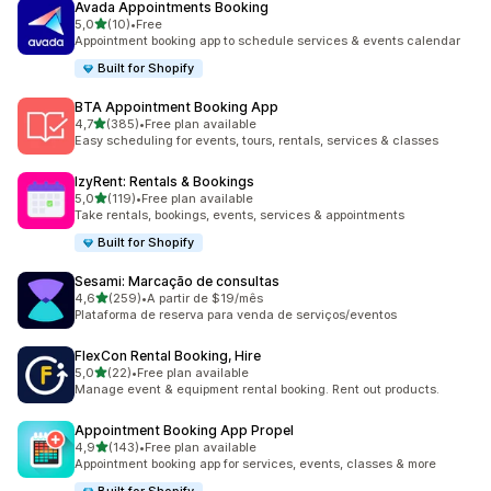
Avada Appointments Booking
de 5 estrelas
5,0
(10)
•
Free
10 total de avaliações
Appointment booking app to schedule services & events calendar
Built for Shopify
BTA Appointment Booking App
de 5 estrelas
4,7
(385)
•
Free plan available
385 total de avaliações
Easy scheduling for events, tours, rentals, services & classes
IzyRent: Rentals & Bookings
de 5 estrelas
5,0
(119)
•
Free plan available
119 total de avaliações
Take rentals, bookings, events, services & appointments
Built for Shopify
Sesami: Marcação de consultas
de 5 estrelas
4,6
(259)
•
A partir de $19/mês
259 total de avaliações
Plataforma de reserva para venda de serviços/eventos
FlexCon Rental Booking, Hire
de 5 estrelas
5,0
(22)
•
Free plan available
22 total de avaliações
Manage event & equipment rental booking. Rent out products.
Appointment Booking App Propel
de 5 estrelas
4,9
(143)
•
Free plan available
143 total de avaliações
Appointment booking app for services, events, classes & more