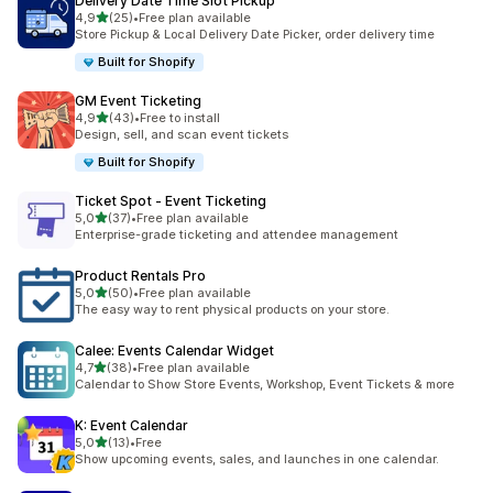
Delivery Date Time Slot Pickup
de 5 estrelas
4,9
(25)
•
Free plan available
25 total de avaliações
Store Pickup & Local Delivery Date Picker, order delivery time
Built for Shopify
GM Event Ticketing
de 5 estrelas
4,9
(43)
•
Free to install
43 total de avaliações
Design, sell, and scan event tickets
Built for Shopify
Ticket Spot ‑ Event Ticketing
de 5 estrelas
5,0
(37)
•
Free plan available
37 total de avaliações
Enterprise-grade ticketing and attendee management
Product Rentals Pro
de 5 estrelas
5,0
(50)
•
Free plan available
50 total de avaliações
The easy way to rent physical products on your store.
Calee: Events Calendar Widget
de 5 estrelas
4,7
(38)
•
Free plan available
38 total de avaliações
Calendar to Show Store Events, Workshop, Event Tickets & more
K: Event Calendar
de 5 estrelas
5,0
(13)
•
Free
13 total de avaliações
Show upcoming events, sales, and launches in one calendar.