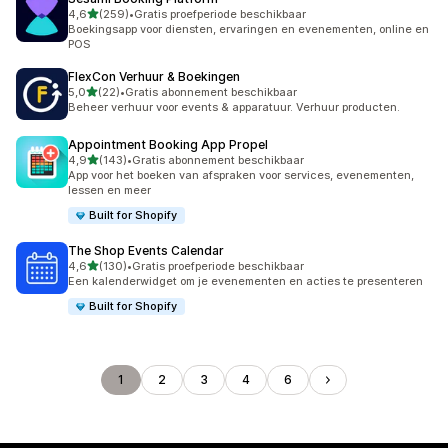
van 5 sterren
4,6
(259)
•
Gratis proefperiode beschikbaar
259 recensies in totaal
Boekingsapp voor diensten, ervaringen en evenementen, online en
POS
FlexCon Verhuur & Boekingen
van 5 sterren
5,0
(22)
•
Gratis abonnement beschikbaar
22 recensies in totaal
Beheer verhuur voor events & apparatuur. Verhuur producten.
Appointment Booking App Propel
van 5 sterren
4,9
(143)
•
Gratis abonnement beschikbaar
143 recensies in totaal
App voor het boeken van afspraken voor services, evenementen,
lessen en meer
Built for Shopify
The Shop Events Calendar
van 5 sterren
4,6
(130)
•
Gratis proefperiode beschikbaar
130 recensies in totaal
Een kalenderwidget om je evenementen en acties te presenteren
Built for Shopify
1
2
3
4
6