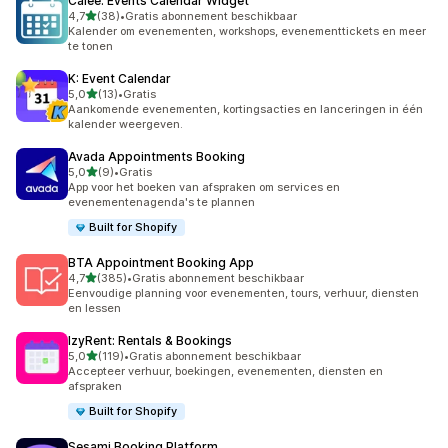
Calee: Events Calendar Widget
van 5 sterren
4,7
(38)
•
Gratis abonnement beschikbaar
38 recensies in totaal
Kalender om evenementen, workshops, evenementtickets en meer
te tonen
K: Event Calendar
van 5 sterren
5,0
(13)
•
Gratis
13 recensies in totaal
Aankomende evenementen, kortingsacties en lanceringen in één
kalender weergeven.
Avada Appointments Booking
van 5 sterren
5,0
(9)
•
Gratis
9 recensies in totaal
App voor het boeken van afspraken om services en
evenementenagenda's te plannen
Built for Shopify
BTA Appointment Booking App
van 5 sterren
4,7
(385)
•
Gratis abonnement beschikbaar
385 recensies in totaal
Eenvoudige planning voor evenementen, tours, verhuur, diensten
en lessen
IzyRent: Rentals & Bookings
van 5 sterren
5,0
(119)
•
Gratis abonnement beschikbaar
119 recensies in totaal
Accepteer verhuur, boekingen, evenementen, diensten en
afspraken
Built for Shopify
Sesami Booking Platform