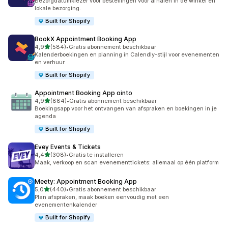
Bezorgdatumkiezer voor bestellingen voor afhalen in de winkel en
lokale bezorging.
Built for Shopify
BookX Appointment Booking App
van 5 sterren
4,9
(584)
•
Gratis abonnement beschikbaar
584 recensies in totaal
Kalenderboekingen en planning in Calendly-stijl voor evenementen
en verhuur
Built for Shopify
Appointment Booking App ointo
van 5 sterren
4,9
(884)
•
Gratis abonnement beschikbaar
884 recensies in totaal
Boekingsapp voor het ontvangen van afspraken en boekingen in je
agenda
Built for Shopify
Evey Events & Tickets
van 5 sterren
4,4
(308)
•
Gratis te installeren
308 recensies in totaal
Maak, verkoop en scan evenementtickets: allemaal op één platform
Meety: Appointment Booking App
van 5 sterren
5,0
(440)
•
Gratis abonnement beschikbaar
440 recensies in totaal
Plan afspraken, maak boeken eenvoudig met een
evenementenkalender
Built for Shopify