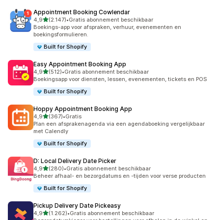
Appointment Booking Cowlendar
van 5 sterren
4,9
(2.147)
•
Gratis abonnement beschikbaar
2147 recensies in totaal
Boekings-app voor afspraken, verhuur, evenementen en
boekingsformulieren.
Built for Shopify
Easy Appointment Booking App
van 5 sterren
4,9
(512)
•
Gratis abonnement beschikbaar
512 recensies in totaal
Boekingsapp voor diensten, lessen, evenementen, tickets en POS
Built for Shopify
Hoppy Appointment Booking App
van 5 sterren
4,9
(367)
•
Gratis
367 recensies in totaal
Plan een afsprakenagenda via een agendaboeking vergelijkbaar
met Calendly
Built for Shopify
D: Local Delivery Date Picker
van 5 sterren
4,9
(280)
•
Gratis abonnement beschikbaar
280 recensies in totaal
Beheer afhaal- en bezorgdatums en -tijden voor verse producten
Built for Shopify
Pickup Delivery Date Pickeasy
van 5 sterren
4,9
(1.262)
•
Gratis abonnement beschikbaar
1262 recensies in totaal