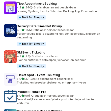
Tipo Appointment Booking
van 5 sterren
4,9
(340)
•
Gratis abonnement beschikbaar
340 recensies in totaal
Booking System, Events Calendar, Booking App, Reservation
Built for Shopify
Delivery Date Time Slot Pickup
van 5 sterren
4,9
(25)
•
Gratis abonnement beschikbaar
25 recensies in totaal
Vereenvoudig lokale bezorging met een bezorgdatumkiezer en
verzending
Built for Shopify
GM Event Ticketing
van 5 sterren
4,9
(43)
•
Gratis te installeren
43 recensies in totaal
Evenementtickets ontwerpen, verkopen en scannen
Built for Shopify
Ticket Spot ‑ Event Ticketing
van 5 sterren
5,0
(37)
•
Gratis abonnement beschikbaar
37 recensies in totaal
Ticketing en bezoekersbeheer op enterprise-niveau
Product Rentals Pro
van 5 sterren
5,0
(50)
•
Gratis abonnement beschikbaar
50 recensies in totaal
De makkelijke manier om fysieke producten in je winkel te
verhuren.