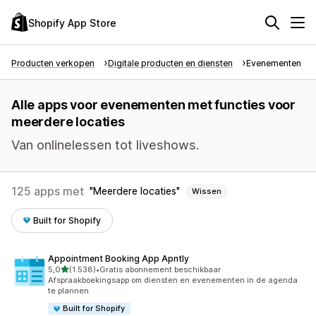
Shopify App Store
Producten verkopen
Digitale producten en diensten
Evenementen
Alle apps voor evenementen met functies voor
meerdere locaties
Van onlinelessen tot liveshows.
125 apps met
Meerdere locaties
Wissen
Built for Shopify
Appointment Booking App Apntly
van 5 sterren
5,0
(1.538)
•
Gratis abonnement beschikbaar
1538 recensies in totaal
Afspraakboekingsapp om diensten en evenementen in de agenda
te plannen
Built for Shopify