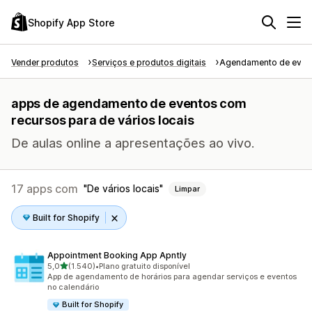
Shopify App Store
Vender produtos
Serviços e produtos digitais
Agendamento de even
apps de agendamento de eventos com
recursos para de vários locais
De aulas online a apresentações ao vivo.
17 apps com
De vários locais
Limpar
Built for Shopify
Appointment Booking App Apntly
de 5 estrelas
5,0
(1.540)
•
Plano gratuito disponível
1540 avaliações ao todo
App de agendamento de horários para agendar serviços e eventos
no calendário
Built for Shopify