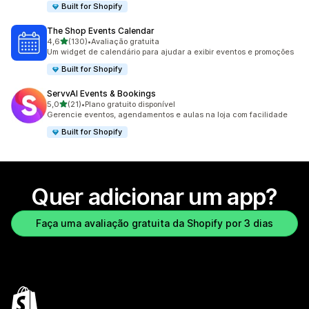
Built for Shopify
The Shop Events Calendar
de 5 estrelas
4,6
(130)
•
Avaliação gratuita
130 avaliações ao todo
Um widget de calendário para ajudar a exibir eventos e promoções
Built for Shopify
ServvAI Events & Bookings
de 5 estrelas
5,0
(21)
•
Plano gratuito disponível
21 avaliações ao todo
Gerencie eventos, agendamentos e aulas na loja com facilidade
Built for Shopify
Quer adicionar um app?
Faça uma avaliação gratuita da Shopify por 3 dias