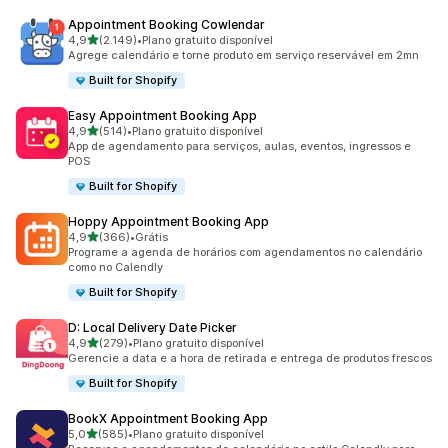
Appointment Booking Cowlendar
de 5 estrelas
4,9
(2.149)
•
Plano gratuito disponível
2149 avaliações ao todo
Agrege calendário e torne produto em serviço reservável em 2mn
Built for Shopify
Easy Appointment Booking App
de 5 estrelas
4,9
(514)
•
Plano gratuito disponível
514 avaliações ao todo
App de agendamento para serviços, aulas, eventos, ingressos e
POS
Built for Shopify
Hoppy Appointment Booking App
de 5 estrelas
4,9
(366)
•
Grátis
366 avaliações ao todo
Programe a agenda de horários com agendamentos no calendário
como no Calendly
Built for Shopify
D: Local Delivery Date Picker
de 5 estrelas
4,9
(279)
•
Plano gratuito disponível
279 avaliações ao todo
Gerencie a data e a hora de retirada e entrega de produtos frescos
Built for Shopify
BookX Appointment Booking App
de 5 estrelas
5,0
(585)
•
Plano gratuito disponível
585 avaliações ao todo