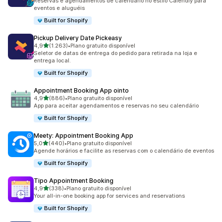
Reservas e agendamentos de calendário no estilo Calendly para
eventos e aluguéis
Built for Shopify
Pickup Delivery Date Pickeasy
de 5 estrelas
4,9
(1.263)
•
Plano gratuito disponível
1263 avaliações ao todo
Seletor de datas de entrega do pedido para retirada na loja e
entrega local.
Built for Shopify
Appointment Booking App ointo
de 5 estrelas
4,9
(886)
•
Plano gratuito disponível
886 avaliações ao todo
App para aceitar agendamentos e reservas no seu calendário
Built for Shopify
Meety: Appointment Booking App
de 5 estrelas
5,0
(440)
•
Plano gratuito disponível
440 avaliações ao todo
Agende horários e facilite as reservas com o calendário de eventos
Built for Shopify
Tipo Appointment Booking
de 5 estrelas
4,9
(338)
•
Plano gratuito disponível
338 avaliações ao todo
Your all-in-one booking app for services and reservations
Built for Shopify