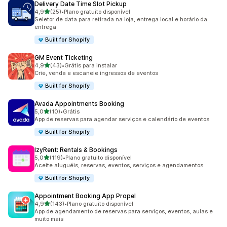
Delivery Date Time Slot Pickup
de 5 estrelas
4,9
(25)
•
Plano gratuito disponível
25 avaliações ao todo
Seletor de data para retirada na loja, entrega local e horário da
entrega
Built for Shopify
GM Event Ticketing
de 5 estrelas
4,9
(43)
•
Grátis para instalar
43 avaliações ao todo
Crie, venda e escaneie ingressos de eventos
Built for Shopify
Avada Appointments Booking
de 5 estrelas
5,0
(10)
•
Grátis
10 avaliações ao todo
App de reservas para agendar serviços e calendário de eventos
Built for Shopify
IzyRent: Rentals & Bookings
de 5 estrelas
5,0
(119)
•
Plano gratuito disponível
119 avaliações ao todo
Aceite aluguéis, reservas, eventos, serviços e agendamentos
Built for Shopify
Appointment Booking App Propel
de 5 estrelas
4,9
(143)
•
Plano gratuito disponível
143 avaliações ao todo
App de agendamento de reservas para serviços, eventos, aulas e
muito mais