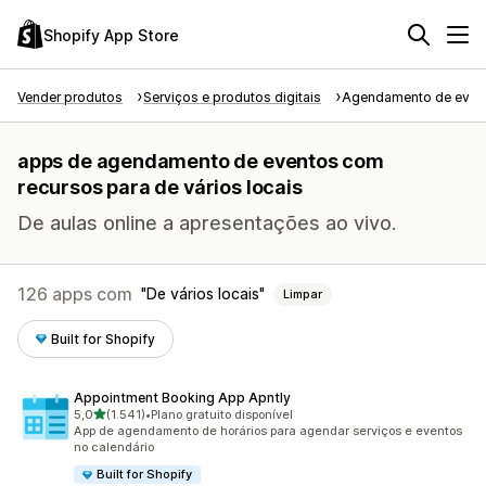
Shopify App Store
Vender produtos
Serviços e produtos digitais
Agendamento de even
apps de agendamento de eventos com
recursos para de vários locais
De aulas online a apresentações ao vivo.
126 apps com
De vários locais
Limpar
Built for Shopify
Appointment Booking App Apntly
de 5 estrelas
5,0
(1.541)
•
Plano gratuito disponível
1541 avaliações ao todo
App de agendamento de horários para agendar serviços e eventos
no calendário
Built for Shopify