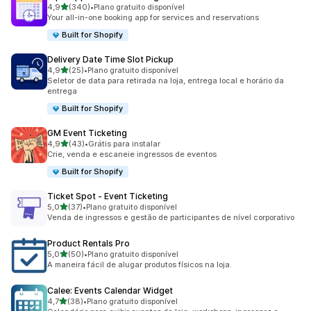
de 5 estrelas
4,9
(340)
•
Plano gratuito disponível
340 avaliações ao todo
Your all-in-one booking app for services and reservations
Built for Shopify
Delivery Date Time Slot Pickup
de 5 estrelas
4,9
(25)
•
Plano gratuito disponível
25 avaliações ao todo
Seletor de data para retirada na loja, entrega local e horário da
entrega
Built for Shopify
GM Event Ticketing
de 5 estrelas
4,9
(43)
•
Grátis para instalar
43 avaliações ao todo
Crie, venda e escaneie ingressos de eventos
Built for Shopify
Ticket Spot ‑ Event Ticketing
de 5 estrelas
5,0
(37)
•
Plano gratuito disponível
37 avaliações ao todo
Venda de ingressos e gestão de participantes de nível corporativo
Product Rentals Pro
de 5 estrelas
5,0
(50)
•
Plano gratuito disponível
50 avaliações ao todo
A maneira fácil de alugar produtos físicos na loja.
Calee: Events Calendar Widget
de 5 estrelas
4,7
(38)
•
Plano gratuito disponível
38 avaliações ao todo