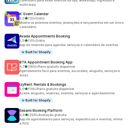
Calendário para exibir eventos da loja, workshops, ingressos e
muito mais
K: Event Calendar
de 5 estrelas
5,0
(13)
•
Grátis
13 avaliações ao todo
Mostre os próximos eventos, promoções e lançamentos em um único
calendário.
Avada Appointments Booking
de 5 estrelas
5,0
(10)
•
Grátis
10 avaliações ao todo
App de reservas para agendar serviços e calendário de eventos
Built for Shopify
BTA Appointment Booking App
de 5 estrelas
4,7
(385)
•
Plano gratuito disponível
385 avaliações ao todo
Agendamento fácil para eventos, excursões, aluguéis, serviços e
aulas
IzyRent: Rentals & Bookings
de 5 estrelas
5,0
(119)
•
Plano gratuito disponível
119 avaliações ao todo
Aceite aluguéis, reservas, eventos, serviços e agendamentos
Built for Shopify
Sesami Booking Platform
de 5 estrelas
4,6
(259)
•
Avaliação gratuita
259 avaliações ao todo
App de agendamento para serviços, experiências e eventos, online
e POS