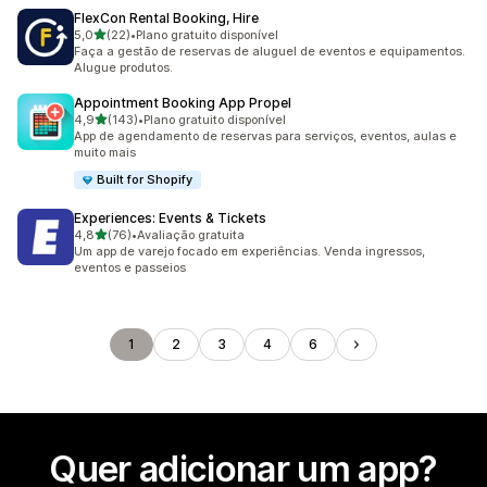
FlexCon Rental Booking, Hire
de 5 estrelas
5,0
(22)
•
Plano gratuito disponível
22 avaliações ao todo
Faça a gestão de reservas de aluguel de eventos e equipamentos.
Alugue produtos.
Appointment Booking App Propel
de 5 estrelas
4,9
(143)
•
Plano gratuito disponível
143 avaliações ao todo
App de agendamento de reservas para serviços, eventos, aulas e
muito mais
Built for Shopify
Experiences: Events & Tickets
de 5 estrelas
4,8
(76)
•
Avaliação gratuita
76 avaliações ao todo
Um app de varejo focado em experiências. Venda ingressos,
eventos e passeios
1
2
3
4
6
Quer adicionar um app?