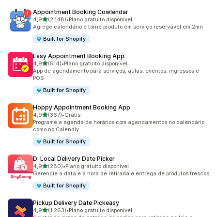
Appointment Booking Cowlendar
de 5 estrelas
4,9
(2.148)
•
Plano gratuito disponível
2148 avaliações ao todo
Agrege calendário e torne produto em serviço reservável em 2mn
Built for Shopify
Easy Appointment Booking App
de 5 estrelas
4,9
(514)
•
Plano gratuito disponível
514 avaliações ao todo
App de agendamento para serviços, aulas, eventos, ingressos e
POS
Built for Shopify
Hoppy Appointment Booking App
de 5 estrelas
4,9
(367)
•
Grátis
367 avaliações ao todo
Programe a agenda de horários com agendamentos no calendário
como no Calendly
Built for Shopify
D: Local Delivery Date Picker
de 5 estrelas
4,9
(280)
•
Plano gratuito disponível
280 avaliações ao todo
Gerencie a data e a hora de retirada e entrega de produtos frescos
Built for Shopify
Pickup Delivery Date Pickeasy
de 5 estrelas
4,9
(1.263)
•
Plano gratuito disponível
1263 avaliações ao todo