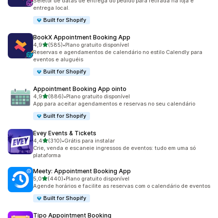
Seletor de datas de entrega do pedido para retirada na loja e
entrega local.
Built for Shopify
BookX Appointment Booking App
de 5 estrelas
4,9
(585)
•
Plano gratuito disponível
585 avaliações ao todo
Reservas e agendamentos de calendário no estilo Calendly para
eventos e aluguéis
Built for Shopify
Appointment Booking App ointo
de 5 estrelas
4,9
(886)
•
Plano gratuito disponível
886 avaliações ao todo
App para aceitar agendamentos e reservas no seu calendário
Built for Shopify
Evey Events & Tickets
de 5 estrelas
4,4
(310)
•
Grátis para instalar
310 avaliações ao todo
Crie, venda e escaneie ingressos de eventos: tudo em uma só
plataforma
Meety: Appointment Booking App
de 5 estrelas
5,0
(440)
•
Plano gratuito disponível
440 avaliações ao todo
Agende horários e facilite as reservas com o calendário de eventos
Built for Shopify
Tipo Appointment Booking