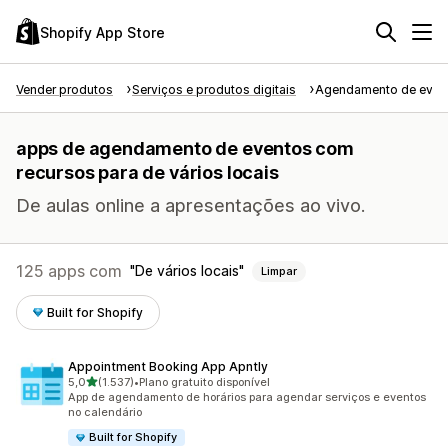
Shopify App Store
Vender produtos
Serviços e produtos digitais
Agendamento de even
apps de agendamento de eventos com
recursos para de vários locais
De aulas online a apresentações ao vivo.
125 apps com
De vários locais
Limpar
Built for Shopify
Appointment Booking App Apntly
de 5 estrelas
5,0
(1.537)
•
Plano gratuito disponível
1537 avaliações ao todo
App de agendamento de horários para agendar serviços e eventos
no calendário
Built for Shopify