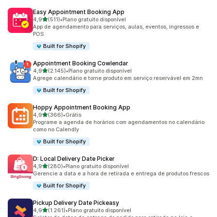
Easy Appointment Booking App
de 5 estrelas
4,9
(511)
•
Plano gratuito disponível
511 avaliações ao todo
App de agendamento para serviços, aulas, eventos, ingressos e
POS
Built for Shopify
Appointment Booking Cowlendar
de 5 estrelas
4,9
(2.145)
•
Plano gratuito disponível
2145 avaliações ao todo
Agrege calendário e torne produto em serviço reservável em 2mn
Built for Shopify
Hoppy Appointment Booking App
de 5 estrelas
4,9
(366)
•
Grátis
366 avaliações ao todo
Programe a agenda de horários com agendamentos no calendário
como no Calendly
Built for Shopify
D: Local Delivery Date Picker
de 5 estrelas
4,9
(280)
•
Plano gratuito disponível
280 avaliações ao todo
Gerencie a data e a hora de retirada e entrega de produtos frescos
Built for Shopify
Pickup Delivery Date Pickeasy
de 5 estrelas
4,9
(1.261)
•
Plano gratuito disponível
1261 avaliações ao todo