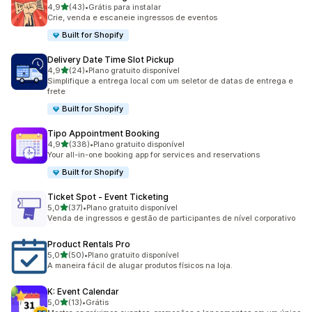
de 5 estrelas
4,9
(43)
•
Grátis para instalar
43 avaliações ao todo
Crie, venda e escaneie ingressos de eventos
Built for Shopify
Delivery Date Time Slot Pickup
de 5 estrelas
4,9
(24)
•
Plano gratuito disponível
24 avaliações ao todo
Simplifique a entrega local com um seletor de datas de entrega e
frete
Built for Shopify
Tipo Appointment Booking
de 5 estrelas
4,9
(338)
•
Plano gratuito disponível
338 avaliações ao todo
Your all-in-one booking app for services and reservations
Built for Shopify
Ticket Spot ‑ Event Ticketing
de 5 estrelas
5,0
(37)
•
Plano gratuito disponível
37 avaliações ao todo
Venda de ingressos e gestão de participantes de nível corporativo
Product Rentals Pro
de 5 estrelas
5,0
(50)
•
Plano gratuito disponível
50 avaliações ao todo
A maneira fácil de alugar produtos físicos na loja.
K: Event Calendar
de 5 estrelas
5,0
(13)
•
Grátis
13 avaliações ao todo