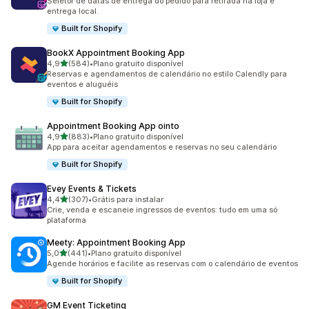
Seletor de datas de entrega do pedido para retirada na loja e
entrega local.
Built for Shopify
BookX Appointment Booking App
de 5 estrelas
4,9
(584)
•
Plano gratuito disponível
584 avaliações ao todo
Reservas e agendamentos de calendário no estilo Calendly para
eventos e aluguéis
Built for Shopify
Appointment Booking App ointo
de 5 estrelas
4,9
(883)
•
Plano gratuito disponível
883 avaliações ao todo
App para aceitar agendamentos e reservas no seu calendário
Built for Shopify
Evey Events & Tickets
de 5 estrelas
4,4
(307)
•
Grátis para instalar
307 avaliações ao todo
Crie, venda e escaneie ingressos de eventos: tudo em uma só
plataforma
Meety: Appointment Booking App
de 5 estrelas
5,0
(441)
•
Plano gratuito disponível
441 avaliações ao todo
Agende horários e facilite as reservas com o calendário de eventos
Built for Shopify
GM Event Ticketing