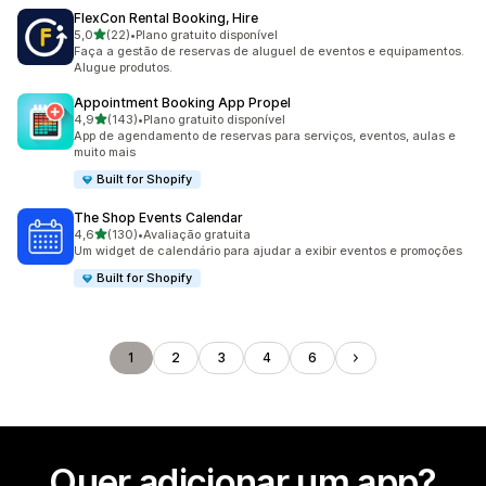
FlexCon Rental Booking, Hire
de 5 estrelas
5,0
(22)
•
Plano gratuito disponível
22 avaliações ao todo
Faça a gestão de reservas de aluguel de eventos e equipamentos.
Alugue produtos.
Appointment Booking App Propel
de 5 estrelas
4,9
(143)
•
Plano gratuito disponível
143 avaliações ao todo
App de agendamento de reservas para serviços, eventos, aulas e
muito mais
Built for Shopify
The Shop Events Calendar
de 5 estrelas
4,6
(130)
•
Avaliação gratuita
130 avaliações ao todo
Um widget de calendário para ajudar a exibir eventos e promoções
Built for Shopify
1
2
3
4
6
Quer adicionar um app?