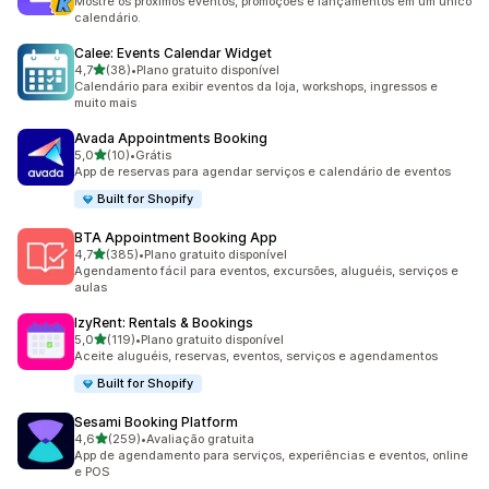
Mostre os próximos eventos, promoções e lançamentos em um único
calendário.
Calee: Events Calendar Widget
de 5 estrelas
4,7
(38)
•
Plano gratuito disponível
38 avaliações ao todo
Calendário para exibir eventos da loja, workshops, ingressos e
muito mais
Avada Appointments Booking
de 5 estrelas
5,0
(10)
•
Grátis
10 avaliações ao todo
App de reservas para agendar serviços e calendário de eventos
Built for Shopify
BTA Appointment Booking App
de 5 estrelas
4,7
(385)
•
Plano gratuito disponível
385 avaliações ao todo
Agendamento fácil para eventos, excursões, aluguéis, serviços e
aulas
IzyRent: Rentals & Bookings
de 5 estrelas
5,0
(119)
•
Plano gratuito disponível
119 avaliações ao todo
Aceite aluguéis, reservas, eventos, serviços e agendamentos
Built for Shopify
Sesami Booking Platform
de 5 estrelas
4,6
(259)
•
Avaliação gratuita
259 avaliações ao todo
App de agendamento para serviços, experiências e eventos, online
e POS