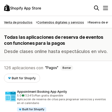
Shopify App Store
Venta de productos
Contenidos digitales y servicios
Reserva de eve
Todas las aplicaciones de reserva de eventos
con funciones para la pagos
Desde clases online hasta espectáculos en vivo.
126 aplicaciones con
Pagos
Borrar
Built for Shopify
Appointment Booking App Apntly
de 5 estrellas
5.0
(1,541)
•
Plan gratis disponible
1541 reseñas en total
Aplicación de reserva de citas para programar servicios y eventos
en el calendario
Built for Shopify