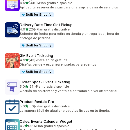
de 5 estrellas
4.9
(340)
•
Plan gratis disponible
340 reseñas en total
Aplicación reserva de citas para una amplia gama de servicios
Built for Shopify
Delivery Date Time Slot Pickup
de 5 estrellas
4.9
(25)
•
Plan gratis disponible
25 reseñas en total
Selector de fecha para retiro en tienda y entrega local, hora de
entrega de pedidos
Built for Shopify
GM Event Ticketing
de 5 estrellas
4.9
(43)
•
Instalación gratuita
43 reseñas en total
Diseña, vende y escanea entradas para eventos
Built for Shopify
Ticket Spot ‑ Event Ticketing
de 5 estrellas
5.0
(37)
•
Plan gratis disponible
37 reseñas en total
Gestión de asistentes y venta de entradas a nivel empresarial
Product Rentals Pro
de 5 estrellas
5.0
(50)
•
Plan gratis disponible
50 reseñas en total
La manera fácil de alquilar productos físicos en tu tienda.
Calee: Events Calendar Widget
de 5 estrellas
4.7
(38)
•
Plan gratis disponible
38 reseñas en total