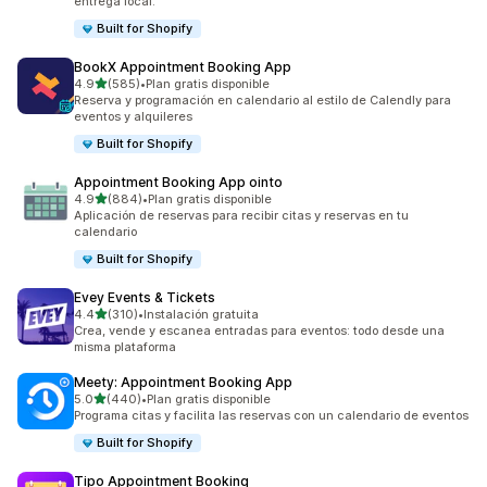
entrega local.
Built for Shopify
BookX Appointment Booking App
de 5 estrellas
4.9
(585)
•
Plan gratis disponible
585 reseñas en total
Reserva y programación en calendario al estilo de Calendly para
eventos y alquileres
Built for Shopify
Appointment Booking App ointo
de 5 estrellas
4.9
(884)
•
Plan gratis disponible
884 reseñas en total
Aplicación de reservas para recibir citas y reservas en tu
calendario
Built for Shopify
Evey Events & Tickets
de 5 estrellas
4.4
(310)
•
Instalación gratuita
310 reseñas en total
Crea, vende y escanea entradas para eventos: todo desde una
misma plataforma
Meety: Appointment Booking App
de 5 estrellas
5.0
(440)
•
Plan gratis disponible
440 reseñas en total
Programa citas y facilita las reservas con un calendario de eventos
Built for Shopify
Tipo Appointment Booking