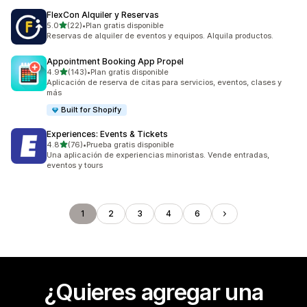
FlexCon Alquiler y Reservas
de 5 estrellas
5.0
(22)
•
Plan gratis disponible
22 reseñas en total
Reservas de alquiler de eventos y equipos. Alquila productos.
Appointment Booking App Propel
de 5 estrellas
4.9
(143)
•
Plan gratis disponible
143 reseñas en total
Aplicación de reserva de citas para servicios, eventos, clases y
más
Built for Shopify
Experiences: Events & Tickets
de 5 estrellas
4.8
(76)
•
Prueba gratis disponible
76 reseñas en total
Una aplicación de experiencias minoristas. Vende entradas,
eventos y tours
1
2
3
4
6
¿Quieres agregar una