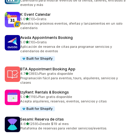
Calendario para mostrar eventos de la tienda, talleres, entradas a
eventos y más
K: Event Calendar
de 5 estrellas
5.0
(13)
•
Gratis
13 reseñas en total
Muestra los próximos eventos, ofertas y lanzamientos en un solo
calendario.
Avada Appointments Booking
de 5 estrellas
5.0
(10)
•
Gratis
10 reseñas en total
Aplicación de reserva de citas para programar servicios y
calendarios de eventos
Built for Shopify
BTA Appointment Booking App
de 5 estrellas
4.7
(385)
•
Plan gratis disponible
385 reseñas en total
Programación fácil para eventos, tours, alquileres, servicios y
clases
IzyRent: Rentals & Bookings
de 5 estrellas
5.0
(119)
•
Plan gratis disponible
119 reseñas en total
Acepta alquileres, reservas, eventos, servicios y citas
Built for Shopify
Sesami: Reserva de citas
de 5 estrellas
4.6
(259)
•
Desde $19 al mes
259 reseñas en total
Plataforma de reservas para vender servicios/eventos.