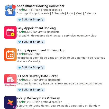
Appointment Booking Cowlendar
de 5 estrellas
4.9
(2,148)
•
Plan gratis disponible
2148 reseñas en total
Bookings & appointments | Schedule | Zoom | Meet | Calendar
Built for Shopify
Easy Appointment Booking
de 5 estrellas
4.9
(513)
•
Plan gratis disponible
513 reseñas en total
Aplicación de reserva de citas para servicios, eventos y clas
Built for Shopify
Hoppy Appointment Booking App
de 5 estrellas
4.9
(367)
•
Gratis
367 reseñas en total
Programa la agenda de citas a través de un calendario de reservas
similar a Calendly
Built for Shopify
D: Local Delivery Date Picker
de 5 estrellas
4.9
(280)
•
Plan gratis disponible
280 reseñas en total
Gestiona la fecha y hora de retiro y entrega de productos frescos
Built for Shopify
Pickup Delivery Date Pickeasy
de 5 estrellas
4.9
(1,263)
•
Plan gratis disponible
1263 reseñas en total
Selector de fecha de entrega del pedido para retiro en tienda y