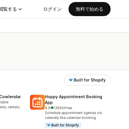
閲覧する
ログイン
無料で始める
Built for Shopify
 Cowlendar
Hoppy Appointment Booking
ilable
App
ts, rentals,
5つ星中
4.9
(366)
•
Free
合計レビュー数：366件
Schedule appointment agenda via
calendly like calendar booking
Built for Shopify