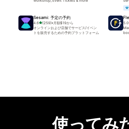
Workshop, Event Tickets & more
ser
Sesami: 予定の予約
Fl
5つ星中
4.6
(259)
•
月額$19から
5.0
合計レビュー数：259件
合
オンラインおよび店舗でサービス/イベン
Man
トを販売するための予約プラットフォーム
boo
使ってみ