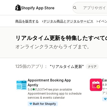
Shopify App Store
商品を販売する
デジタル商品とデジタルサービス
イベ
リアルタイム更新を特集したすべて
オンラインクラスからライブまで。
125個のアプリ：
リアルタイム更新
クリア
Appointment Booking App
Ea
Apntly
4.9
合
サ
5つ星中
5.0
(1,537)
•
Free plan available
合計レビュー数：1537件
ア
Appointment booking app to schedule
services & events calendar
Built for Shopify