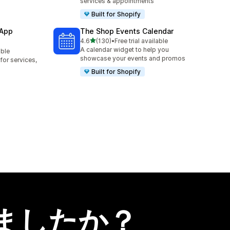
services & appointments
Built for Shopify
 App
The Shop Events Calendar
5つ星中
4.6
(130)
•
Free trial available
合計レビュー数：130件
A calendar widget to help you
able
showcase your events and promos
or services,
Built for Shopify
ましたか？