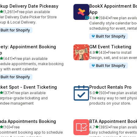
ckup Delivery Date Pickeasy
BookX Appointment B
5つ星中
(1,261)
•
Free plan available
App
レビュー数：1261件
er Delivery Date Picker for Store
5つ星中
4.9
(584)
•
Free plan avail
合計レビュー数：584件
kup & Local Delivery.
Calendly style calendar bo
scheduling for event, rental
Built for Shopify
Built for Shopify
ety: Appointment Booking
GM Event Ticketing
5つ星中
p
4.9
(43)
•
Free to install
合計レビュー数：43件
Design, sell, and scan even
5つ星中
(441)
•
Free plan available
計レビュー数：441件
edule appointments, make booking
Built for Shopify
y with event calendar
Built for Shopify
cket Spot ‑ Event Ticketing
Product Rentals Pro
5つ星中
5つ星中
(37)
•
Free plan available
5.0
(50)
•
Free plan availa
計レビュー数：37件
合計レビュー数：50件
erprise-grade ticketing and
The easy way to rent physi
tendee management
products on your store.
ada Appointments Booking
BTA Appointment Boo
5つ星中
5つ星中
(10)
•
Free
4.7
(385)
•
Free plan avail
計レビュー数：10件
合計レビュー数：385件
ointment booking app to schedule
Easy scheduling for events,