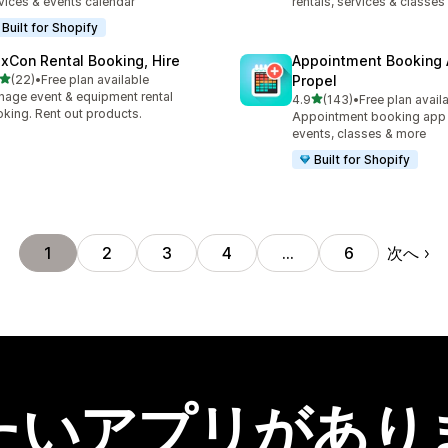
vices & events calendar
rentals, services & classes
Built for Shopify
exCon Rental Booking, Hire
Appointment Booking
5つ星中
(22)
•
Free plan available
Propel
計レビュー数：22件
age event & equipment rental
5つ星中
4.9
(143)
•
Free plan avail
合計レビュー数：143件
king. Rent out products.
Appointment booking app f
events, classes & more
Built for Shopify
次へ
1
2
3
4
…
6
たいアプリがあり