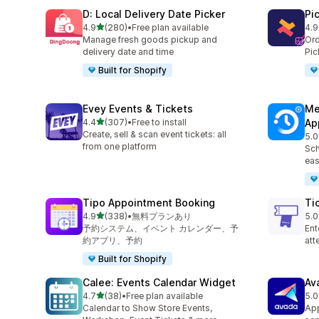
D: Local Delivery Date Picker
Pi
5つ星中
4.9
(280)
•
Free plan available
4.9
合計レビュー数：280件
合計
Manage fresh goods pickup and
Ord
delivery date and time
Pic
Built for Shopify
Evey Events & Tickets
Me
5つ星中
4.4
(307)
•
Free to install
Ap
合計レビュー数：307件
Create, sell & scan event tickets: all
5.0
合
from one platform
Sch
eas
Tipo Appointment Booking
Ti
5つ星中
4.9
(338)
•
無料プランあり
5.0
合計レビュー数：338件
合
予約システム、イベント カレンダー、予
Ent
約アプリ、予約
at
Built for Shopify
Calee: Events Calendar Widget
Av
5つ星中
4.7
(38)
•
Free plan available
5.0
合計レビュー数：38件
合
Calendar to Show Store Events,
App