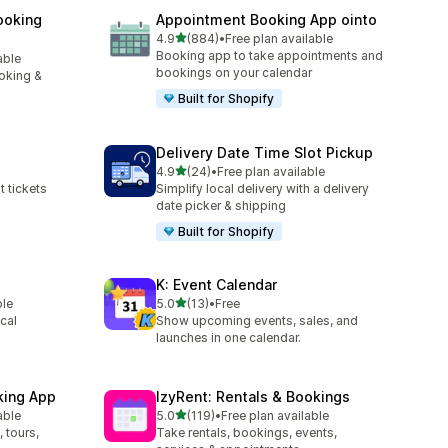
ooking
Appointment Booking App ointo
5つ星中
4.9
(884)
•
Free plan available
合計レビュー数：884件
Booking app to take appointments and
able
bookings on your calendar
oking &
Built for Shopify
Delivery Date Time Slot Pickup
5つ星中
4.9
(24)
•
Free plan available
合計レビュー数：24件
t tickets
Simplify local delivery with a delivery
date picker & shipping
Built for Shopify
K: Event Calendar
5つ星中
ble
5.0
(13)
•
Free
合計レビュー数：13件
cal
Show upcoming events, sales, and
launches in one calendar.
king App
IzyRent: Rentals & Bookings
5つ星中
able
5.0
(119)
•
Free plan available
合計レビュー数：119件
 tours,
Take rentals, bookings, events,