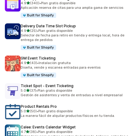
de 5 estrellas
4.9
(340)
•
Plan gratis disponible
340 reseñas en total
Aplicación reserva de citas para una amplia gama de servicios
Built for Shopify
Delivery Date Time Slot Pickup
de 5 estrellas
4.9
(25)
•
Plan gratis disponible
25 reseñas en total
Selector de fecha para retiro en tienda y entrega local, hora de
entrega de pedidos
Built for Shopify
GM Event Ticketing
de 5 estrellas
4.9
(43)
•
Instalación gratuita
43 reseñas en total
Diseña, vende y escanea entradas para eventos
Built for Shopify
Ticket Spot ‑ Event Ticketing
de 5 estrellas
5.0
(37)
•
Plan gratis disponible
37 reseñas en total
Gestión de asistentes y venta de entradas a nivel empresarial
Product Rentals Pro
de 5 estrellas
5.0
(50)
•
Plan gratis disponible
50 reseñas en total
La manera fácil de alquilar productos físicos en tu tienda.
Calee: Events Calendar Widget
de 5 estrellas
4.7
(38)
•
Plan gratis disponible
38 reseñas en total