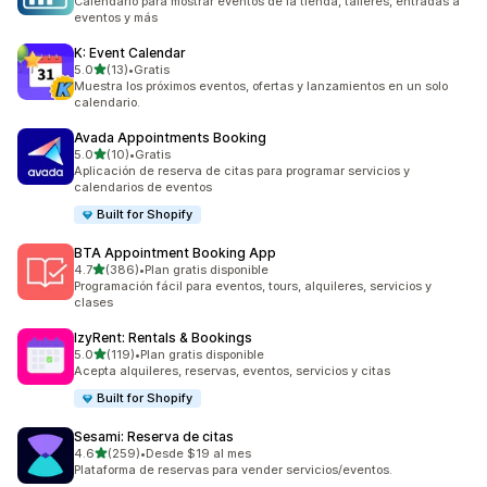
Calendario para mostrar eventos de la tienda, talleres, entradas a
eventos y más
K: Event Calendar
de 5 estrellas
5.0
(13)
•
Gratis
13 reseñas en total
Muestra los próximos eventos, ofertas y lanzamientos en un solo
calendario.
Avada Appointments Booking
de 5 estrellas
5.0
(10)
•
Gratis
10 reseñas en total
Aplicación de reserva de citas para programar servicios y
calendarios de eventos
Built for Shopify
BTA Appointment Booking App
de 5 estrellas
4.7
(386)
•
Plan gratis disponible
386 reseñas en total
Programación fácil para eventos, tours, alquileres, servicios y
clases
IzyRent: Rentals & Bookings
de 5 estrellas
5.0
(119)
•
Plan gratis disponible
119 reseñas en total
Acepta alquileres, reservas, eventos, servicios y citas
Built for Shopify
Sesami: Reserva de citas
de 5 estrellas
4.6
(259)
•
Desde $19 al mes
259 reseñas en total
Plataforma de reservas para vender servicios/eventos.