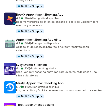
entrega local.
Built for Shopify
BookX Appointment Booking App
de 5 estrellas
4.9
(584)
•
Plan gratis disponible
584 reseñas en total
Reserva y programación en calendario al estilo de Calendly para
eventos y alquileres
Built for Shopify
Appointment Booking App ointo
de 5 estrellas
4.9
(884)
•
Plan gratis disponible
884 reseñas en total
Aplicación de reservas para recibir citas y reservas en tu
calendario
Built for Shopify
Evey Events & Tickets
de 5 estrellas
4.4
(310)
•
Instalación gratuita
310 reseñas en total
Crea, vende y escanea entradas para eventos: todo desde una
misma plataforma
Meety: Appointment Booking App
de 5 estrellas
5.0
(440)
•
Plan gratis disponible
440 reseñas en total
Programa citas y facilita las reservas con un calendario de eventos
Built for Shopify
Tipo Appointment Booking