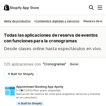
Shopify App Store
Venta de productos
Contenidos digitales y servicios
Reserva de eve
Todas las aplicaciones de reserva de eventos
con funciones para la cronogramas
Desde clases online hasta espectáculos en vivo.
125 aplicaciones con
Cronogramas
Borrar
Built for Shopify
Appointment Booking App Apntly
de 5 estrellas
5.0
(1,540)
•
Plan gratis disponible
1540 reseñas en total
Aplicación de reserva de citas para programar servicios y eventos
en el calendario
Built for Shopify