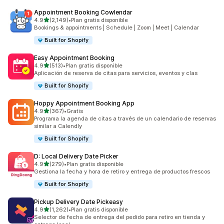
Appointment Booking Cowlendar
de 5 estrellas
4.9
(2,149)
•
Plan gratis disponible
2149 reseñas en total
Bookings & appointments | Schedule | Zoom | Meet | Calendar
Built for Shopify
Easy Appointment Booking
de 5 estrellas
4.9
(513)
•
Plan gratis disponible
513 reseñas en total
Aplicación de reserva de citas para servicios, eventos y clas
Built for Shopify
Hoppy Appointment Booking App
de 5 estrellas
4.9
(367)
•
Gratis
367 reseñas en total
Programa la agenda de citas a través de un calendario de reservas
similar a Calendly
Built for Shopify
D: Local Delivery Date Picker
de 5 estrellas
4.9
(279)
•
Plan gratis disponible
279 reseñas en total
Gestiona la fecha y hora de retiro y entrega de productos frescos
Built for Shopify
Pickup Delivery Date Pickeasy
de 5 estrellas
4.9
(1,262)
•
Plan gratis disponible
1262 reseñas en total
Selector de fecha de entrega del pedido para retiro en tienda y