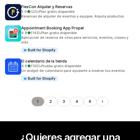
FlexCon Alquiler y Reservas
de 5 estrellas
5.0
(22)
•
Plan gratis disponible
22 reseñas en total
Reservas de alquiler de eventos y equipos. Alquila productos.
Appointment Booking App Propel
de 5 estrellas
4.9
(143)
•
Plan gratis disponible
143 reseñas en total
Aplicación de reserva de citas para servicios, eventos, clases y
más
Built for Shopify
El calendario de la tienda
de 5 estrellas
4.6
(130)
•
Prueba gratis disponible
130 reseñas en total
Un widget de calendario para ayudarte a mostrar tus eventos
Built for Shopify
1
2
3
4
6
¿Quieres agregar una