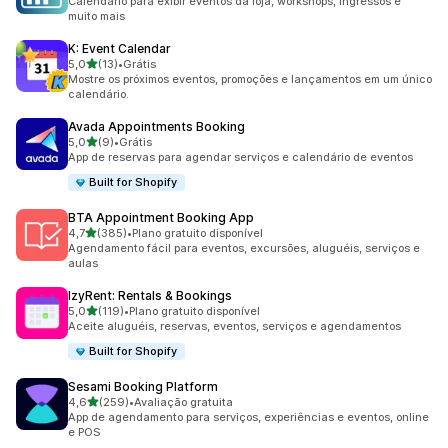
Calendário para exibir eventos da loja, workshops, ingressos e
muito mais
K: Event Calendar
de 5 estrelas
5,0
(13)
•
Grátis
13 avaliações ao todo
Mostre os próximos eventos, promoções e lançamentos em um único
calendário.
Avada Appointments Booking
de 5 estrelas
5,0
(9)
•
Grátis
9 avaliações ao todo
App de reservas para agendar serviços e calendário de eventos
Built for Shopify
BTA Appointment Booking App
de 5 estrelas
4,7
(385)
•
Plano gratuito disponível
385 avaliações ao todo
Agendamento fácil para eventos, excursões, aluguéis, serviços e
aulas
IzyRent: Rentals & Bookings
de 5 estrelas
5,0
(119)
•
Plano gratuito disponível
119 avaliações ao todo
Aceite aluguéis, reservas, eventos, serviços e agendamentos
Built for Shopify
Sesami Booking Platform
de 5 estrelas
4,6
(259)
•
Avaliação gratuita
259 avaliações ao todo
App de agendamento para serviços, experiências e eventos, online
e POS