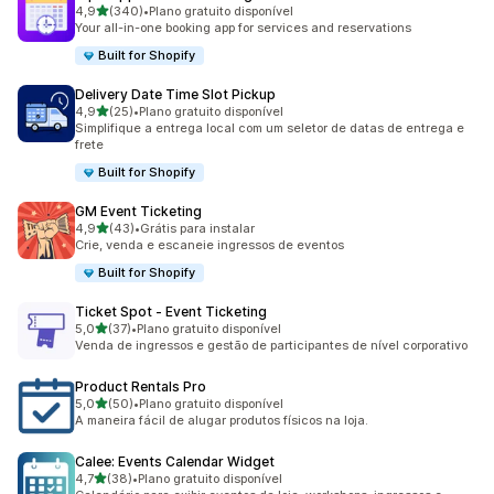
de 5 estrelas
4,9
(340)
•
Plano gratuito disponível
340 avaliações ao todo
Your all-in-one booking app for services and reservations
Built for Shopify
Delivery Date Time Slot Pickup
de 5 estrelas
4,9
(25)
•
Plano gratuito disponível
25 avaliações ao todo
Simplifique a entrega local com um seletor de datas de entrega e
frete
Built for Shopify
GM Event Ticketing
de 5 estrelas
4,9
(43)
•
Grátis para instalar
43 avaliações ao todo
Crie, venda e escaneie ingressos de eventos
Built for Shopify
Ticket Spot ‑ Event Ticketing
de 5 estrelas
5,0
(37)
•
Plano gratuito disponível
37 avaliações ao todo
Venda de ingressos e gestão de participantes de nível corporativo
Product Rentals Pro
de 5 estrelas
5,0
(50)
•
Plano gratuito disponível
50 avaliações ao todo
A maneira fácil de alugar produtos físicos na loja.
Calee: Events Calendar Widget
de 5 estrelas
4,7
(38)
•
Plano gratuito disponível
38 avaliações ao todo