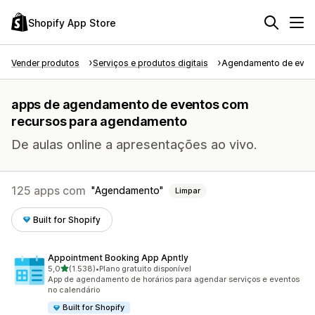
Shopify App Store
Vender produtos
Serviços e produtos digitais
Agendamento de even
apps de agendamento de eventos com
recursos para agendamento
De aulas online a apresentações ao vivo.
125 apps com
Agendamento
Limpar
Built for Shopify
Appointment Booking App Apntly
de 5 estrelas
5,0
(1.538)
•
Plano gratuito disponível
1538 avaliações ao todo
App de agendamento de horários para agendar serviços e eventos
no calendário
Built for Shopify