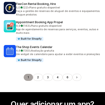
FlexCon Rental Booking, Hire
de 5 estrelas
5,0
(22)
•
Plano gratuito disponível
22 avaliações ao todo
Faça a gestão de reservas de aluguel de eventos e equipamentos.
Alugue produtos.
Appointment Booking App Propel
de 5 estrelas
4,9
(143)
•
Plano gratuito disponível
143 avaliações ao todo
App de agendamento de reservas para serviços, eventos, aulas e
muito mais
Built for Shopify
The Shop Events Calendar
de 5 estrelas
4,6
(130)
•
Avaliação gratuita
130 avaliações ao todo
Um widget de calendário para ajudar a exibir eventos e promoções
Built for Shopify
1
2
3
4
6
Quer adicionar um app?