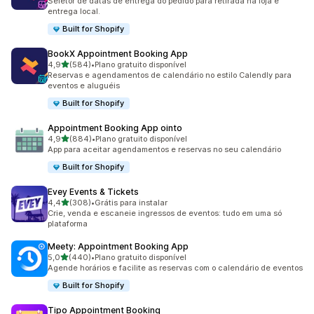
Seletor de datas de entrega do pedido para retirada na loja e
entrega local.
Built for Shopify
BookX Appointment Booking App
de 5 estrelas
4,9
(584)
•
Plano gratuito disponível
584 avaliações ao todo
Reservas e agendamentos de calendário no estilo Calendly para
eventos e aluguéis
Built for Shopify
Appointment Booking App ointo
de 5 estrelas
4,9
(884)
•
Plano gratuito disponível
884 avaliações ao todo
App para aceitar agendamentos e reservas no seu calendário
Built for Shopify
Evey Events & Tickets
de 5 estrelas
4,4
(308)
•
Grátis para instalar
308 avaliações ao todo
Crie, venda e escaneie ingressos de eventos: tudo em uma só
plataforma
Meety: Appointment Booking App
de 5 estrelas
5,0
(440)
•
Plano gratuito disponível
440 avaliações ao todo
Agende horários e facilite as reservas com o calendário de eventos
Built for Shopify
Tipo Appointment Booking