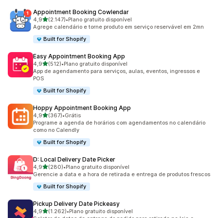
Appointment Booking Cowlendar
de 5 estrelas
4,9
(2.147)
•
Plano gratuito disponível
2147 avaliações ao todo
Agrege calendário e torne produto em serviço reservável em 2mn
Built for Shopify
Easy Appointment Booking App
de 5 estrelas
4,9
(512)
•
Plano gratuito disponível
512 avaliações ao todo
App de agendamento para serviços, aulas, eventos, ingressos e
POS
Built for Shopify
Hoppy Appointment Booking App
de 5 estrelas
4,9
(367)
•
Grátis
367 avaliações ao todo
Programe a agenda de horários com agendamentos no calendário
como no Calendly
Built for Shopify
D: Local Delivery Date Picker
de 5 estrelas
4,9
(280)
•
Plano gratuito disponível
280 avaliações ao todo
Gerencie a data e a hora de retirada e entrega de produtos frescos
Built for Shopify
Pickup Delivery Date Pickeasy
de 5 estrelas
4,9
(1.262)
•
Plano gratuito disponível
1262 avaliações ao todo