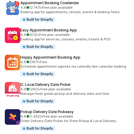
Appointment Booking Cowlendar
av 5 stjerner
4,9
(2 147)
•
Free plan available
Totalt 2147 omtaler
Booking app for appointments, rentals, events & booking forms.
Built for Shopify
Easy Appointment Booking App
av 5 stjerner
4,9
(512)
•
Free plan available
Totalt 512 omtaler
Booking app for services, classes, events, tickets & POS
Built for Shopify
Hoppy Appointment Booking App
av 5 stjerner
4,9
(367)
•
Free
Totalt 367 omtaler
Schedule appointment agenda via calendly like calendar booking
Built for Shopify
D: Local Delivery Date Picker
av 5 stjerner
4,9
(280)
•
Free plan available
Totalt 280 omtaler
Manage fresh goods pickup and delivery date and time
Built for Shopify
Pickup Delivery Date Pickeasy
av 5 stjerner
4,9
(1 262)
•
Free plan available
Totalt 1262 omtaler
Order Delivery Date Picker for Store Pickup & Local Delivery.
Built for Shopify