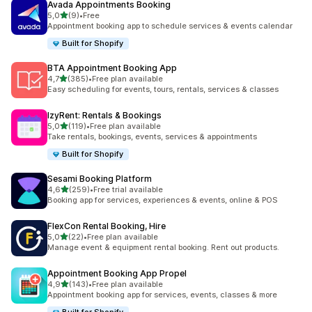
Avada Appointments Booking
av 5 stjerner
5,0
(9)
•
Free
Totalt 9 omtaler
Appointment booking app to schedule services & events calendar
Built for Shopify
BTA Appointment Booking App
av 5 stjerner
4,7
(385)
•
Free plan available
Totalt 385 omtaler
Easy scheduling for events, tours, rentals, services & classes
IzyRent: Rentals & Bookings
av 5 stjerner
5,0
(119)
•
Free plan available
Totalt 119 omtaler
Take rentals, bookings, events, services & appointments
Built for Shopify
Sesami Booking Platform
av 5 stjerner
4,6
(259)
•
Free trial available
Totalt 259 omtaler
Booking app for services, experiences & events, online & POS
FlexCon Rental Booking, Hire
av 5 stjerner
5,0
(22)
•
Free plan available
Totalt 22 omtaler
Manage event & equipment rental booking. Rent out products.
Appointment Booking App Propel
av 5 stjerner
4,9
(143)
•
Free plan available
Totalt 143 omtaler
Appointment booking app for services, events, classes & more