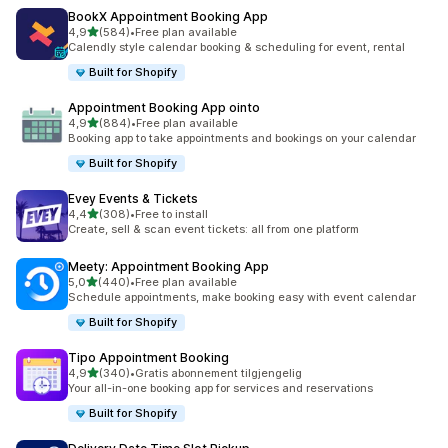
BookX Appointment Booking App
av 5 stjerner
4,9
(584)
•
Free plan available
Totalt 584 omtaler
Calendly style calendar booking & scheduling for event, rental
Built for Shopify
Appointment Booking App ointo
av 5 stjerner
4,9
(884)
•
Free plan available
Totalt 884 omtaler
Booking app to take appointments and bookings on your calendar
Built for Shopify
Evey Events & Tickets
av 5 stjerner
4,4
(308)
•
Free to install
Totalt 308 omtaler
Create, sell & scan event tickets: all from one platform
Meety: Appointment Booking App
av 5 stjerner
5,0
(440)
•
Free plan available
Totalt 440 omtaler
Schedule appointments, make booking easy with event calendar
Built for Shopify
Tipo Appointment Booking
av 5 stjerner
4,9
(340)
•
Gratis abonnement tilgjengelig
Totalt 340 omtaler
Your all-in-one booking app for services and reservations
Built for Shopify