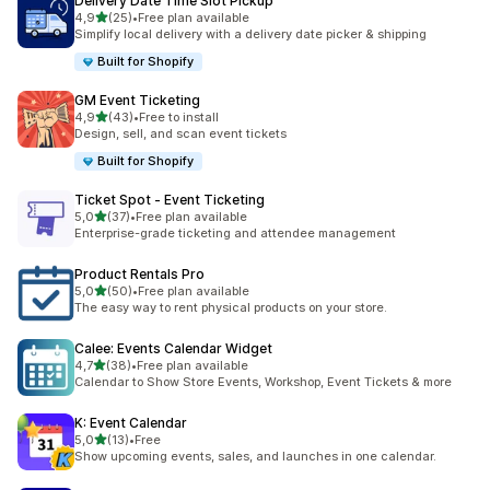
Delivery Date Time Slot Pickup
av 5 stjerner
4,9
(25)
•
Free plan available
Totalt 25 omtaler
Simplify local delivery with a delivery date picker & shipping
Built for Shopify
GM Event Ticketing
av 5 stjerner
4,9
(43)
•
Free to install
Totalt 43 omtaler
Design, sell, and scan event tickets
Built for Shopify
Ticket Spot ‑ Event Ticketing
av 5 stjerner
5,0
(37)
•
Free plan available
Totalt 37 omtaler
Enterprise-grade ticketing and attendee management
Product Rentals Pro
av 5 stjerner
5,0
(50)
•
Free plan available
Totalt 50 omtaler
The easy way to rent physical products on your store.
Calee: Events Calendar Widget
av 5 stjerner
4,7
(38)
•
Free plan available
Totalt 38 omtaler
Calendar to Show Store Events, Workshop, Event Tickets & more
K: Event Calendar
av 5 stjerner
5,0
(13)
•
Free
Totalt 13 omtaler
Show upcoming events, sales, and launches in one calendar.