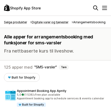
Shopify App Store
Selge produkter
Digitale varer og tjenester
Arrangementsbooking
Alle apper for arrangementsbooking med
funksjoner for sms-varsler
Fra nettbaserte kurs til liveshow.
125 apper med
SMS-varsler
Tøm
Built for Shopify
Appointment Booking App Apntly
av 5 stjerner
5,0
(1 538)
•
Free plan available
Totalt 1538 omtaler
Appointment booking app to schedule services & events calendar
Built for Shopify