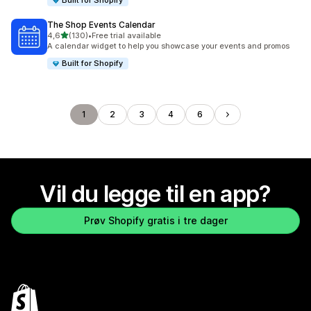
Built for Shopify
The Shop Events Calendar
av 5 stjerner
4,6
(130)
•
Free trial available
Totalt 130 omtaler
A calendar widget to help you showcase your events and promos
Built for Shopify
1
2
3
4
6
Vil du legge til en app?
Prøv Shopify gratis i tre dager