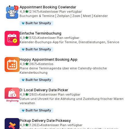
Appointment Booking Cowlendar
von 5 Sternen
4,9
(2.147)
•
Kostenloser Plan verfügbar
2147 Rezensionen insgesamt
Buchungen & Termine | Zeitplan | Zoom | Meet | Kalender
Built for Shopify
Einfache Terminbuchung
von 5 Sternen
4,9
(512)
•
Kostenloser Plan verfügbar
512 Rezensionen insgesamt
Kalender-Buchungs-App für Termine, Dienstleistungen, Service
Built for Shopify
Hoppy Appointment Booking App
von 5 Sternen
4,9
(367)
•
Kostenlos
367 Rezensionen insgesamt
Plane deine Terminagenda über eine Calendly-ähnliche
Kalenderbuchung
Built for Shopify
D: Local Delivery Date Picker
von 5 Sternen
4,9
(280)
•
Kostenloser Plan verfügbar
280 Rezensionen insgesamt
Datum und Uhrzeit für die Abholung und Zustellung frischer Waren
verwalten
Built for Shopify
Pickup Delivery Date Pickeasy
von 5 Sternen
4,9
(1.262)
•
Kostenloser Plan verfügbar
1262 Rezensionen insgesamt