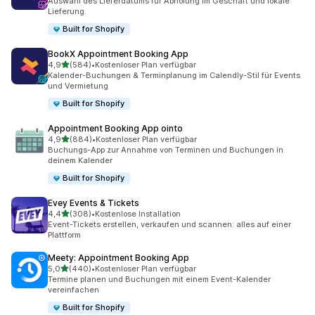
Auswahl des Lieferdatums für Abholung im Geschäft und lokale
Lieferung.
Built for Shopify
BookX Appointment Booking App
von 5 Sternen
4,9
(584)
•
Kostenloser Plan verfügbar
584 Rezensionen insgesamt
Kalender-Buchungen & Terminplanung im Calendly-Stil für Events
und Vermietung
Built for Shopify
Appointment Booking App ointo
von 5 Sternen
4,9
(884)
•
Kostenloser Plan verfügbar
884 Rezensionen insgesamt
Buchungs-App zur Annahme von Terminen und Buchungen in
deinem Kalender
Built for Shopify
Evey Events & Tickets
von 5 Sternen
4,4
(308)
•
Kostenlose Installation
308 Rezensionen insgesamt
Event-Tickets erstellen, verkaufen und scannen: alles auf einer
Plattform
Meety: Appointment Booking App
von 5 Sternen
5,0
(440)
•
Kostenloser Plan verfügbar
440 Rezensionen insgesamt
Termine planen und Buchungen mit einem Event-Kalender
vereinfachen
Built for Shopify