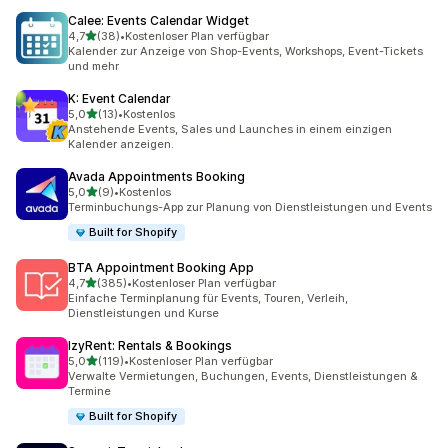
Calee: Events Calendar Widget
von 5 Sternen
4,7
(38)
•
Kostenloser Plan verfügbar
38 Rezensionen insgesamt
Kalender zur Anzeige von Shop-Events, Workshops, Event-Tickets
und mehr
K: Event Calendar
von 5 Sternen
5,0
(13)
•
Kostenlos
13 Rezensionen insgesamt
Anstehende Events, Sales und Launches in einem einzigen
Kalender anzeigen.
Avada Appointments Booking
von 5 Sternen
5,0
(9)
•
Kostenlos
9 Rezensionen insgesamt
Terminbuchungs-App zur Planung von Dienstleistungen und Events
Built for Shopify
BTA Appointment Booking App
von 5 Sternen
4,7
(385)
•
Kostenloser Plan verfügbar
385 Rezensionen insgesamt
Einfache Terminplanung für Events, Touren, Verleih,
Dienstleistungen und Kurse
IzyRent: Rentals & Bookings
von 5 Sternen
5,0
(119)
•
Kostenloser Plan verfügbar
119 Rezensionen insgesamt
Verwalte Vermietungen, Buchungen, Events, Dienstleistungen &
Termine
Built for Shopify