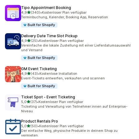
Tipo Appointment Booking
von 5 Sternen
4,9
(340)
•
Kostenloser Plan verfügbar
340 Rezensionen insgesamt
Terminbuchung, Kalender, Booking App, Reservation
Built for Shopify
Delivery Date Time Slot Pickup
von 5 Sternen
4,9
(25)
•
Kostenloser Plan verfügbar
25 Rezensionen insgesamt
Vereinfache die lokale Zustellung mit einer Lieferdatumsauswahl
und Versand
Built for Shopify
GM Event Ticketing
von 5 Sternen
4,9
(43)
•
Kostenlose Installation
43 Rezensionen insgesamt
Event-Tickets entwerfen, verkaufen und scannen
Built for Shopify
Ticket Spot ‑ Event Ticketing
von 5 Sternen
5,0
(37)
•
Kostenloser Plan verfügbar
37 Rezensionen insgesamt
Ticketing und Verwaltung von Teilnehmer:innen auf Enterprise-
Niveau
Product Rentals Pro
von 5 Sternen
5,0
(50)
•
Kostenloser Plan verfügbar
50 Rezensionen insgesamt
Der einfache Weg, physische Produkte in deinem Shop zu
vermieten.