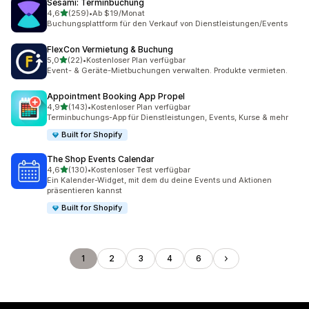
Sesami: Terminbuchung
von 5 Sternen
4,6
(259)
•
Ab $19/Monat
259 Rezensionen insgesamt
Buchungsplattform für den Verkauf von Dienstleistungen/Events
FlexCon Vermietung & Buchung
von 5 Sternen
5,0
(22)
•
Kostenloser Plan verfügbar
22 Rezensionen insgesamt
Event- & Geräte-Mietbuchungen verwalten. Produkte vermieten.
Appointment Booking App Propel
von 5 Sternen
4,9
(143)
•
Kostenloser Plan verfügbar
143 Rezensionen insgesamt
Terminbuchungs-App für Dienstleistungen, Events, Kurse & mehr
Built for Shopify
The Shop Events Calendar
von 5 Sternen
4,6
(130)
•
Kostenloser Test verfügbar
130 Rezensionen insgesamt
Ein Kalender-Widget, mit dem du deine Events und Aktionen
präsentieren kannst
Built for Shopify
1
2
3
4
6