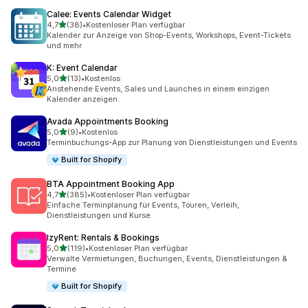
Calee: Events Calendar Widget
von 5 Sternen
4,7
(38)
•
Kostenloser Plan verfügbar
38 Rezensionen insgesamt
Kalender zur Anzeige von Shop-Events, Workshops, Event-Tickets
und mehr
K: Event Calendar
von 5 Sternen
5,0
(13)
•
Kostenlos
13 Rezensionen insgesamt
Anstehende Events, Sales und Launches in einem einzigen
Kalender anzeigen.
Avada Appointments Booking
von 5 Sternen
5,0
(9)
•
Kostenlos
9 Rezensionen insgesamt
Terminbuchungs-App zur Planung von Dienstleistungen und Events
Built for Shopify
BTA Appointment Booking App
von 5 Sternen
4,7
(385)
•
Kostenloser Plan verfügbar
385 Rezensionen insgesamt
Einfache Terminplanung für Events, Touren, Verleih,
Dienstleistungen und Kurse
IzyRent: Rentals & Bookings
von 5 Sternen
5,0
(119)
•
Kostenloser Plan verfügbar
119 Rezensionen insgesamt
Verwalte Vermietungen, Buchungen, Events, Dienstleistungen &
Termine
Built for Shopify