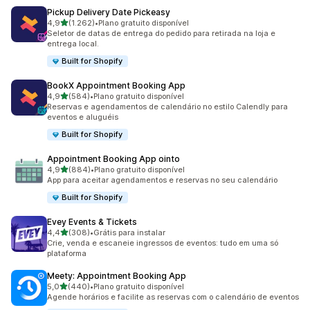
Pickup Delivery Date Pickeasy
de 5 estrelas
4,9
(1.262)
•
Plano gratuito disponível
1262 avaliações ao todo
Seletor de datas de entrega do pedido para retirada na loja e
entrega local.
Built for Shopify
BookX Appointment Booking App
de 5 estrelas
4,9
(584)
•
Plano gratuito disponível
584 avaliações ao todo
Reservas e agendamentos de calendário no estilo Calendly para
eventos e aluguéis
Built for Shopify
Appointment Booking App ointo
de 5 estrelas
4,9
(884)
•
Plano gratuito disponível
884 avaliações ao todo
App para aceitar agendamentos e reservas no seu calendário
Built for Shopify
Evey Events & Tickets
de 5 estrelas
4,4
(308)
•
Grátis para instalar
308 avaliações ao todo
Crie, venda e escaneie ingressos de eventos: tudo em uma só
plataforma
Meety: Appointment Booking App
de 5 estrelas
5,0
(440)
•
Plano gratuito disponível
440 avaliações ao todo
Agende horários e facilite as reservas com o calendário de eventos