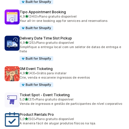
Built for Shopify
Tipo Appointment Booking
de 5 estrelas
4,9
(340)
•
Plano gratuito disponível
340 avaliações ao todo
Your all-in-one booking app for services and reservations
Built for Shopify
Delivery Date Time Slot Pickup
de 5 estrelas
4,9
(25)
•
Plano gratuito disponível
25 avaliações ao todo
Simplifique a entrega local com um seletor de datas de entrega e
frete
Built for Shopify
GM Event Ticketing
de 5 estrelas
4,9
(43)
•
Grátis para instalar
43 avaliações ao todo
Crie, venda e escaneie ingressos de eventos
Built for Shopify
Ticket Spot ‑ Event Ticketing
de 5 estrelas
5,0
(37)
•
Plano gratuito disponível
37 avaliações ao todo
Venda de ingressos e gestão de participantes de nível corporativo
Product Rentals Pro
de 5 estrelas
5,0
(50)
•
Plano gratuito disponível
50 avaliações ao todo
A maneira fácil de alugar produtos físicos na loja.