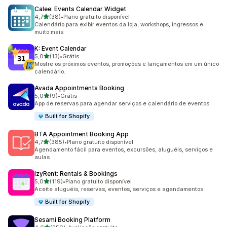
Calee: Events Calendar Widget
de 5 estrelas
4,7
(38)
•
Plano gratuito disponível
38 avaliações ao todo
Calendário para exibir eventos da loja, workshops, ingressos e
muito mais
K: Event Calendar
de 5 estrelas
5,0
(13)
•
Grátis
13 avaliações ao todo
Mostre os próximos eventos, promoções e lançamentos em um único
calendário.
Avada Appointments Booking
de 5 estrelas
5,0
(9)
•
Grátis
9 avaliações ao todo
App de reservas para agendar serviços e calendário de eventos
Built for Shopify
BTA Appointment Booking App
de 5 estrelas
4,7
(385)
•
Plano gratuito disponível
385 avaliações ao todo
Agendamento fácil para eventos, excursões, aluguéis, serviços e
aulas
IzyRent: Rentals & Bookings
de 5 estrelas
5,0
(119)
•
Plano gratuito disponível
119 avaliações ao todo
Aceite aluguéis, reservas, eventos, serviços e agendamentos
Built for Shopify
Sesami Booking Platform