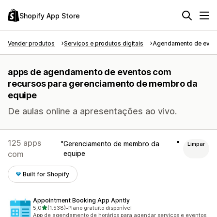
Shopify App Store
Vender produtos
Serviços e produtos digitais
Agendamento de even
apps de agendamento de eventos com
recursos para gerenciamento de membro da
equipe
De aulas online a apresentações ao vivo.
125 apps
Gerenciamento de membro da
Limpar
com
equipe
Built for Shopify
Appointment Booking App Apntly
de 5 estrelas
5,0
(1.538)
•
Plano gratuito disponível
1538 avaliações ao todo
App de agendamento de horários para agendar serviços e eventos