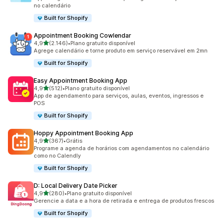
no calendário
Built for Shopify
Appointment Booking Cowlendar
de 5 estrelas
4,9
(2.146)
•
Plano gratuito disponível
2146 avaliações ao todo
Agrege calendário e torne produto em serviço reservável em 2mn
Built for Shopify
Easy Appointment Booking App
de 5 estrelas
4,9
(512)
•
Plano gratuito disponível
512 avaliações ao todo
App de agendamento para serviços, aulas, eventos, ingressos e
POS
Built for Shopify
Hoppy Appointment Booking App
de 5 estrelas
4,9
(367)
•
Grátis
367 avaliações ao todo
Programe a agenda de horários com agendamentos no calendário
como no Calendly
Built for Shopify
D: Local Delivery Date Picker
de 5 estrelas
4,9
(280)
•
Plano gratuito disponível
280 avaliações ao todo
Gerencie a data e a hora de retirada e entrega de produtos frescos
Built for Shopify