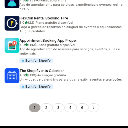
de 5 estrelas
4,6
(259)
•
Avaliação gratuita
259 avaliações ao todo
App de agendamento para serviços, experiências e eventos, online
e POS
FlexCon Rental Booking, Hire
de 5 estrelas
5,0
(22)
•
Plano gratuito disponível
22 avaliações ao todo
Faça a gestão de reservas de aluguel de eventos e equipamentos.
Alugue produtos.
Appointment Booking App Propel
de 5 estrelas
4,9
(143)
•
Plano gratuito disponível
143 avaliações ao todo
App de agendamento de reservas para serviços, eventos, aulas e
muito mais
Built for Shopify
The Shop Events Calendar
de 5 estrelas
4,6
(130)
•
Avaliação gratuita
130 avaliações ao todo
Um widget de calendário para ajudar a exibir eventos e promoções
Built for Shopify
1
2
3
4
6