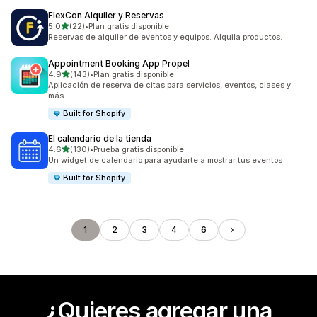
FlexCon Alquiler y Reservas
de 5 estrellas
5.0
(22)
•
Plan gratis disponible
22 reseñas en total
Reservas de alquiler de eventos y equipos. Alquila productos.
Appointment Booking App Propel
de 5 estrellas
4.9
(143)
•
Plan gratis disponible
143 reseñas en total
Aplicación de reserva de citas para servicios, eventos, clases y
más
Built for Shopify
El calendario de la tienda
de 5 estrellas
4.6
(130)
•
Prueba gratis disponible
130 reseñas en total
Un widget de calendario para ayudarte a mostrar tus eventos
Built for Shopify
1
2
3
4
6
¿Quieres agregar una