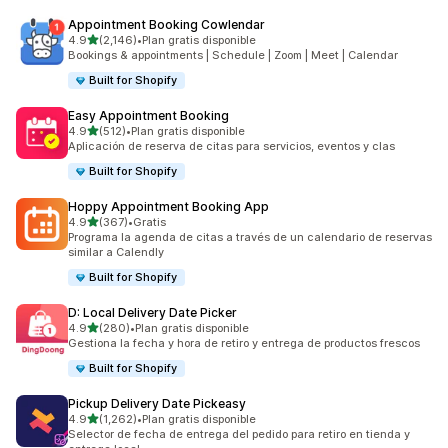
Appointment Booking Cowlendar
de 5 estrellas
4.9
(2,146)
•
Plan gratis disponible
2146 reseñas en total
Bookings & appointments | Schedule | Zoom | Meet | Calendar
Built for Shopify
Easy Appointment Booking
de 5 estrellas
4.9
(512)
•
Plan gratis disponible
512 reseñas en total
Aplicación de reserva de citas para servicios, eventos y clas
Built for Shopify
Hoppy Appointment Booking App
de 5 estrellas
4.9
(367)
•
Gratis
367 reseñas en total
Programa la agenda de citas a través de un calendario de reservas
similar a Calendly
Built for Shopify
D: Local Delivery Date Picker
de 5 estrellas
4.9
(280)
•
Plan gratis disponible
280 reseñas en total
Gestiona la fecha y hora de retiro y entrega de productos frescos
Built for Shopify
Pickup Delivery Date Pickeasy
de 5 estrellas
4.9
(1,262)
•
Plan gratis disponible
1262 reseñas en total
Selector de fecha de entrega del pedido para retiro en tienda y