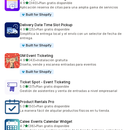
de 5 estrellas
4.9
(340)
•
Plan gratis disponible
340 reseñas en total
Aplicación reserva de citas para una amplia gama de servicios
Built for Shopify
Delivery Date Time Slot Pickup
de 5 estrellas
4.9
(25)
•
Plan gratis disponible
25 reseñas en total
Simplifica la entrega local y el envío con un selector de fecha de
entrega.
Built for Shopify
GM Event Ticketing
de 5 estrellas
4.9
(43)
•
Instalación gratuita
43 reseñas en total
Diseña, vende y escanea entradas para eventos
Built for Shopify
Ticket Spot ‑ Event Ticketing
de 5 estrellas
5.0
(37)
•
Plan gratis disponible
37 reseñas en total
Gestión de asistentes y venta de entradas a nivel empresarial
Product Rentals Pro
de 5 estrellas
5.0
(50)
•
Plan gratis disponible
50 reseñas en total
La manera fácil de alquilar productos físicos en tu tienda.
Calee: Events Calendar Widget
de 5 estrellas
4.7
(38)
•
Plan gratis disponible
38 reseñas en total