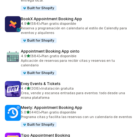
entrega local.
Built for Shopify
BookX Appointment Booking App
de 5 estrellas
4.9
(584)
•
Plan gratis disponible
584 reseñas en total
Reserva y programación en calendario al estilo de Calendly para
eventos y alquileres
Built for Shopify
Appointment Booking App ointo
de 5 estrellas
4.9
(884)
•
Plan gratis disponible
884 reseñas en total
Aplicación de reservas para recibir citas y reservas en tu
calendario
Built for Shopify
Evey Events & Tickets
de 5 estrellas
4.4
(308)
•
Instalación gratuita
308 reseñas en total
Crea, vende y escanea entradas para eventos: todo desde una
misma plataforma
Meety: Appointment Booking App
de 5 estrellas
5.0
(440)
•
Plan gratis disponible
440 reseñas en total
Programa citas y facilita las reservas con un calendario de eventos
Built for Shopify
Tipo Appointment Booking