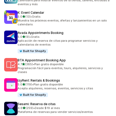
Calendario para mostrar eventos de la tienda, talleres, entradas a
eventos y más
K: Event Calendar
de 5 estrellas
5.0
(13)
•
Gratis
13 reseñas en total
Muestra los próximos eventos, ofertas y lanzamientos en un solo
calendario.
Avada Appointments Booking
de 5 estrellas
5.0
(9)
•
Gratis
9 reseñas en total
Aplicación de reserva de citas para programar servicios y
calendarios de eventos
Built for Shopify
BTA Appointment Booking App
de 5 estrellas
4.7
(385)
•
Plan gratis disponible
385 reseñas en total
Programación fácil para eventos, tours, alquileres, servicios y
clases
IzyRent: Rentals & Bookings
de 5 estrellas
5.0
(119)
•
Plan gratis disponible
119 reseñas en total
Acepta alquileres, reservas, eventos, servicios y citas
Built for Shopify
Sesami: Reserva de citas
de 5 estrellas
4.6
(259)
•
Desde $19 al mes
259 reseñas en total
Plataforma de reservas para vender servicios/eventos.