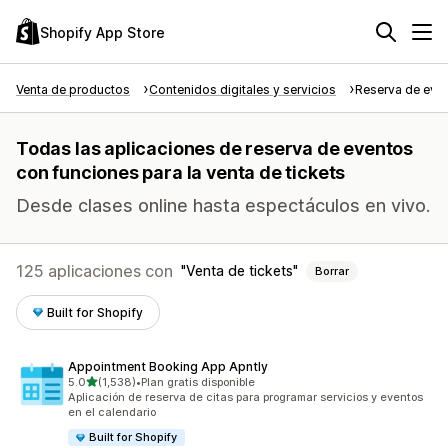
Shopify App Store
Venta de productos
Contenidos digitales y servicios
Reserva de eve
Todas las aplicaciones de reserva de eventos
con funciones para la venta de tickets
Desde clases online hasta espectáculos en vivo.
125 aplicaciones con
Venta de tickets
Borrar
Built for Shopify
Appointment Booking App Apntly
de 5 estrellas
5.0
(1,538)
•
Plan gratis disponible
1538 reseñas en total
Aplicación de reserva de citas para programar servicios y eventos
en el calendario
Built for Shopify