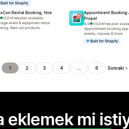
Built for Shopify
exCon Rental Booking, Hire
Appointment Booking
5 yıldız üzerinden
(22)
•
Free plan available
Propel
lam 22 değerlendirme
age event & equipment rental
5 yıldız üzerinden
4,9
(143)
•
Free plan avail
toplam 143 değerlendirme
king. Rent out products.
Appointment booking app f
events, classes & more
Built for Shopify
Sonraki
1
2
3
4
…
6
 eklemek mi isti