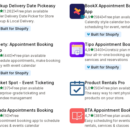
ckup Delivery Date Pickeasy
BookX Appointment B
5 yıldız üzerinden
(1.262)
•
Free plan available
App
lam 1262 değerlendirme
er Delivery Date Picker for Store
5 yıldız üzerinden
4,9
(584)
•
Free plan avail
toplam 584 değerlendirme
kup & Local Delivery.
Calendly style calendar bo
scheduling for event, rental
Built for Shopify
Built for Shopify
ety: Appointment Booking
Tipo Appointment Boo
5 yıldız üzerinden
p
4,9
(340)
•
Ücretsiz plan 
toplam 340 değerlendirme
Your all-in-one booking ap
5 yıldız üzerinden
(440)
•
Free plan available
lam 440 değerlendirme
services and reservations
edule appointments, make booking
y with event calendar
Built for Shopify
Built for Shopify
cket Spot ‑ Event Ticketing
Product Rentals Pro
5 yıldız üzerinden
5 yıldız üzerinden
(37)
•
Free plan available
5,0
(50)
•
Free plan availa
lam 37 değerlendirme
toplam 50 değerlendirme
erprise-grade ticketing and
The easy way to rent physi
tendee management
products on your store.
ada Appointments Booking
BTA Appointment Boo
5 yıldız üzerinden
5 yıldız üzerinden
(10)
•
Free
4,7
(385)
•
Free plan avail
lam 10 değerlendirme
toplam 385 değerlendirme
ointment booking app to schedule
Easy scheduling for events,
vices & events calendar
rentals, services & classes