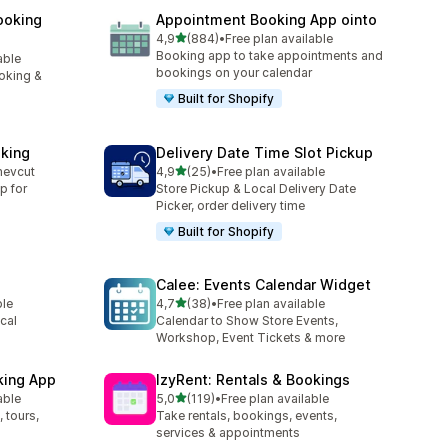
ooking
Appointment Booking App ointo
5 yıldız üzerinden
4,9
(884)
•
Free plan available
toplam 884 değerlendirme
Booking app to take appointments and
able
bookings on your calendar
oking &
Built for Shopify
king
Delivery Date Time Slot Pickup
5 yıldız üzerinden
mevcut
4,9
(25)
•
Free plan available
toplam 25 değerlendirme
p for
Store Pickup & Local Delivery Date
Picker, order delivery time
Built for Shopify
Calee: Events Calendar Widget
5 yıldız üzerinden
ble
4,7
(38)
•
Free plan available
toplam 38 değerlendirme
cal
Calendar to Show Store Events,
Workshop, Event Tickets & more
king App
IzyRent: Rentals & Bookings
5 yıldız üzerinden
able
5,0
(119)
•
Free plan available
toplam 119 değerlendirme
 tours,
Take rentals, bookings, events,
services & appointments