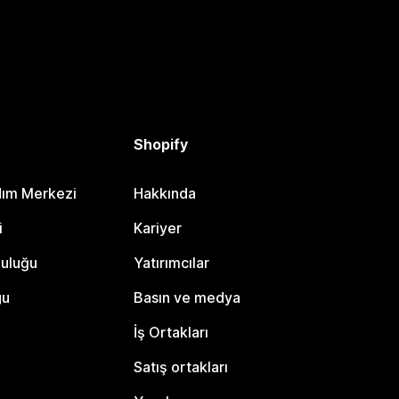
Shopify
dım Merkezi
Hakkında
i
Kariyer
luluğu
Yatırımcılar
gu
Basın ve medya
İş Ortakları
Satış ortakları