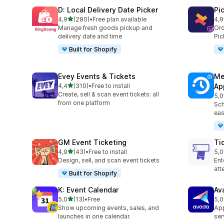
D: Local Delivery Date Picker
Pi
5 yıldız üzerinden
4,9
(280)
•
Free plan available
4,9
toplam 280 değerlendirme
top
Manage fresh goods pickup and
Ord
delivery date and time
Pic
Built for Shopify
Evey Events & Tickets
Me
5 yıldız üzerinden
4,4
(310)
•
Free to install
Ap
toplam 310 değerlendirme
Create, sell & scan event tickets: all
5,0
top
from one platform
Sch
eas
GM Event Ticketing
Ti
5 yıldız üzerinden
4,9
(43)
•
Free to install
5,0
toplam 43 değerlendirme
top
Design, sell, and scan event tickets
Ent
at
Built for Shopify
K: Event Calendar
Av
5 yıldız üzerinden
5,0
(13)
•
Free
5,0
toplam 13 değerlendirme
top
Show upcoming events, sales, and
App
launches in one calendar.
ser