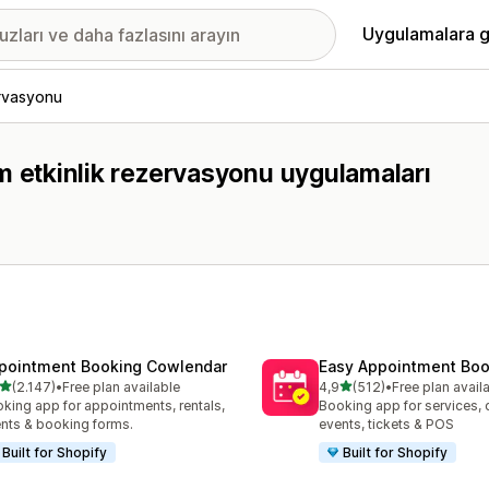
Uygulamalara g
ervasyonu
 tüm etkinlik rezervasyonu uygulamaları
pointment Booking Cowlendar
Easy Appointment Boo
5 yıldız üzerinden
5 yıldız üzerinden
(2.147)
•
Free plan available
4,9
(512)
•
Free plan avail
lam 2147 değerlendirme
toplam 512 değerlendirme
king app for appointments, rentals,
Booking app for services, 
nts & booking forms.
events, tickets & POS
Built for Shopify
Built for Shopify