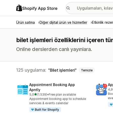
Shopify App Store
Ürün satma
Diğer dijital ürün ve hizmetler
Etkinlik rez
bilet işlemleri özelliklerini içeren
Online derslerden canlı yayınlara.
125 uygulama:
Bilet işlemleri
Temizle
Appointment Booking App
Ap
Apntly
4,9
top
Boo
5 yıldız üzerinden
5,0
(1.539)
•
Free plan available
toplam 1539 değerlendirme
eve
Appointment booking app to schedule
services & events calendar
Built for Shopify