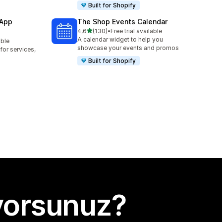
Built for Shopify
 App
The Shop Events Calendar
5 yıldız üzerinden
4,6
(130)
•
Free trial available
toplam 130 değerlendirme
A calendar widget to help you
able
showcase your events and promos
or services,
Built for Shopify
yorsunuz?