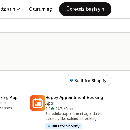
öz atın
Oturum aç
Ücretsiz başlayın
Built for Shopify
king App
Hoppy Appointment Booking
able
App
classes,
5 yıldız üzerinden
4,9
(367)
•
Free
toplam 367 değerlendirme
Schedule appointment agenda via
calendly like calendar booking
Built for Shopify