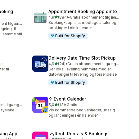
ooking
Appointment Booking App ointo
ud af 5 stjerner
4,9
(884)
•
Gratis abonnement tilgængeligt
884 anmeldelser i alt
Booking-app til at modtage aftaler og
Gratis abonnement tilgængeligt
bookinger i din kalender
gning til
i samme stil
Built for Shopify
Delivery Date Time Slot Pickup
ud af 5 stjerner
re
4,9
(24)
•
Gratis abonnement tilgængeligt
24 anmeldelser i alt
er til
Gør lokal levering nemmere med en
datovælger til levering og forsendelse
Built for Shopify
K: Event Calendar
ud af 5 stjerner
Gratis abonnement tilgængeligt
5,0
(13)
•
Gratis
13 anmeldelser i alt
 fysiske
Vis kommende begivenheder, udsalg
og lanceringer i én kalender.
king App
IzyRent: Rentals & Bookings