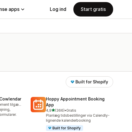
se apps
Log ind
Start gratis
Built for Shopify
 Cowlendar
Hoppy Appointment Booking
Gratis abonnement tilgængeligt
App
ejning,
ud af 5 stjerner
4,9
(366)
•
Gratis
366 anmeldelser i alt
rmularer.
Planlæg tidsbestillinger via Calendly-
lignende kalenderbooking
Built for Shopify