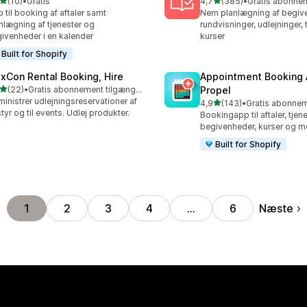
ud af 5 stjerner
ud af 5 stjerner
(10)
•
Gratis
4,7
(385)
•
anmeldelser i alt
385 anmeldelser i alt
 til booking af aftaler samt
Nem planlægning af begiv
nlægning af tjenester og
rundvisninger, udlejninger, 
ivenheder i en kalender
kurser
Built for Shopify
exCon Rental Booking, Hire
Appointment Booking
ud af 5 stjerner
(22)
•
Gratis abonnement tilgængeligt
Propel
anmeldelser i alt
inistrer udlejningsreservationer af
ud af 5 stjerner
4,9
(143)
•
143 anmeldelser i alt
tyr og til events. Udlej produkter.
Bookingapp til aftaler, tjene
begivenheder, kurser og m
Built for Shopify
Næste
1
2
3
4
…
6