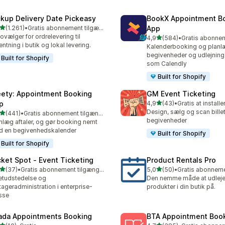
ckup Delivery Date Pickeasy
BookX Appointment B
ud af 5 stjerner
(1.261)
•
Gratis abonnement tilgængeligt
App
1 anmeldelser i alt
ovælger for ordrelevering til
ud af 5 stjerner
4,9
(584)
•
584 anmeldelser i alt
entning i butik og lokal levering.
Kalenderbooking og planlæ
begivenheder og udlejning 
Built for Shopify
som Calendly
Built for Shopify
ety: Appointment Booking
GM Event Ticketing
ud af 5 stjerner
p
4,9
(43)
•
Gratis at installe
43 anmeldelser i alt
Design, sælg og scan billett
ud af 5 stjerner
(441)
•
Gratis abonnement tilgængeligt
 anmeldelser i alt
begivenheder
nlæg aftaler, og gør booking nemt
 en begivenhedskalender
Built for Shopify
Built for Shopify
cket Spot ‑ Event Ticketing
Product Rentals Pro
ud af 5 stjerner
ud af 5 stjerner
(37)
•
Gratis abonnement tilgængeligt
5,0
(50)
•
anmeldelser i alt
50 anmeldelser i alt
letudstedelse og
Den nemme måde at udleje
tageradministration i enterprise-
produkter i din butik på.
sse
ada Appointments Booking
BTA Appointment Boo