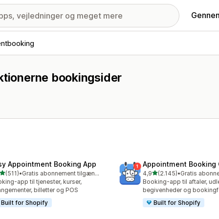
Gennem
entbooking
nktionerne bookingsider
sy Appointment Booking App
Appointment Booking
ud af 5 stjerner
ud af 5 stjerner
(511)
•
Gratis abonnement tilgængeligt
4,9
(2.145)
•
 anmeldelser i alt
2145 anmeldelser i alt
king-app til tjenester, kurser,
Booking-app til aftaler, udl
angementer, billetter og POS
begivenheder og bookingfo
Built for Shopify
Built for Shopify