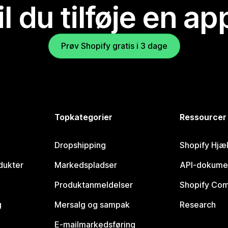
il du tilføje en ap
Prøv Shopify gratis i 3 dage
Topkategorier
Ressourcer
Dropshipping
Shopify Hjæ
dukter
Markedspladser
API-dokume
Produktanmeldelser
Shopify Co
g
Mersalg og sampak
Research
E-mailmarkedsføring