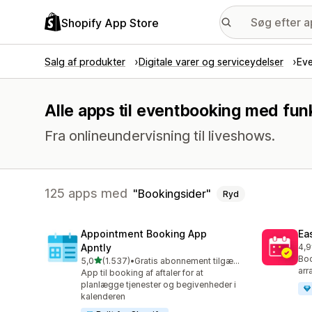
Shopify App Store
Salg af produkter
Digitale varer og serviceydelser
Ev
Alle apps til eventbooking med fu
Fra onlineundervisning til liveshows.
125 apps med
Bookingsider
Ryd
Appointment Booking App
Ea
Apntly
4,9
511
Boo
ud af 5 stjerner
5,0
(1.537)
•
Gratis abonnement tilgængeligt
1537 anmeldelser i alt
arr
App til booking af aftaler for at
planlægge tjenester og begivenheder i
kalenderen