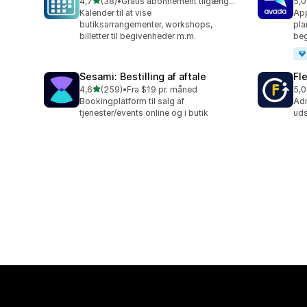
ud af 5 stjerner
4,7
(38)
•
Gratis abonnement tilgængeligt
5,0
38 anmeldelser i alt
10 
Kalender til at vise
App
butiksarrangementer, workshops,
pla
billetter til begivenheder m.m.
beg
Sesami: Bestilling af aftale
Fl
ud af 5 stjerner
4,6
(259)
•
Fra $19 pr. måned
5,0
259 anmeldelser i alt
22 
Bookingplatform til salg af
Adm
tjenester/events online og i butik
uds