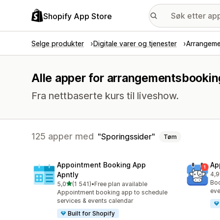
Shopify App Store
Selge produkter
Digitale varer og tjenester
Arrangem
Alle apper for arrangementsbookin
Fra nettbaserte kurs til liveshow.
125 apper med
Sporingssider
Tøm
Appointment Booking App
Ap
Apntly
4,9
Tot
Boo
av 5 stjerner
5,0
(1 541)
•
Free plan available
Totalt 1541 omtaler
eve
Appointment booking app to schedule
services & events calendar
Built for Shopify