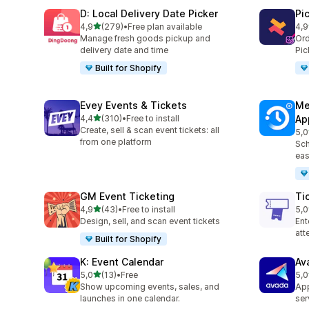
D: Local Delivery Date Picker
Pi
av 5 stjerner
4,9
(279)
•
Free plan available
4,9
Totalt 279 omtaler
Tot
Manage fresh goods pickup and
Ord
delivery date and time
Pic
Built for Shopify
Evey Events & Tickets
Me
av 5 stjerner
4,4
(310)
•
Free to install
Ap
Totalt 310 omtaler
Create, sell & scan event tickets: all
5,0
Tot
from one platform
Sch
eas
GM Event Ticketing
Ti
av 5 stjerner
4,9
(43)
•
Free to install
5,0
Totalt 43 omtaler
Tot
Design, sell, and scan event tickets
Ent
at
Built for Shopify
K: Event Calendar
Av
av 5 stjerner
5,0
(13)
•
Free
5,0
Totalt 13 omtaler
Tot
Show upcoming events, sales, and
App
launches in one calendar.
ser