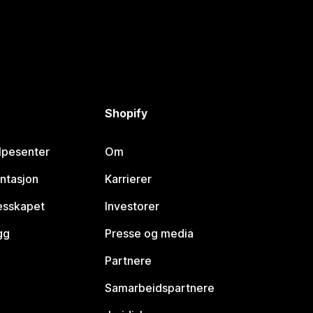
Shopify
lpesenter
Om
ntasjon
Karrierer
lesskapet
Investorer
gg
Presse og media
Partnere
Samarbeidspartnere