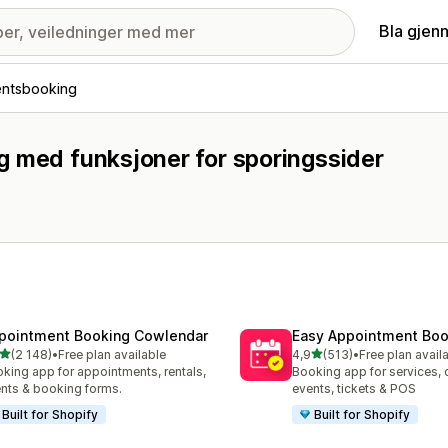
Bla gjen
entsbooking
g med funksjoner for sporingssider
pointment Booking Cowlendar
Easy Appointment Boo
av 5 stjerner
av 5 stjerner
(2 148)
•
Free plan available
4,9
(513)
•
Free plan avail
alt 2148 omtaler
Totalt 513 omtaler
king app for appointments, rentals,
Booking app for services, 
nts & booking forms.
events, tickets & POS
Built for Shopify
Built for Shopify