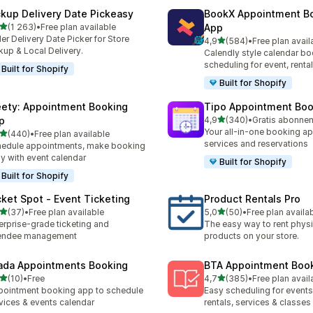
ckup Delivery Date Pickeasy
BookX Appointment B
av 5 stjerner
(1 263)
•
Free plan available
App
alt 1263 omtaler
er Delivery Date Picker for Store
av 5 stjerner
4,9
(584)
•
Free plan avail
Totalt 584 omtaler
kup & Local Delivery.
Calendly style calendar bo
scheduling for event, rental
Built for Shopify
Built for Shopify
ety: Appointment Booking
Tipo Appointment Boo
av 5 stjerner
p
4,9
(340)
•
Totalt 340 omtaler
Your all-in-one booking ap
av 5 stjerner
(440)
•
Free plan available
alt 440 omtaler
services and reservations
edule appointments, make booking
y with event calendar
Built for Shopify
Built for Shopify
cket Spot ‑ Event Ticketing
Product Rentals Pro
av 5 stjerner
av 5 stjerner
(37)
•
Free plan available
5,0
(50)
•
Free plan availa
alt 37 omtaler
Totalt 50 omtaler
erprise-grade ticketing and
The easy way to rent physi
tendee management
products on your store.
ada Appointments Booking
BTA Appointment Boo
av 5 stjerner
av 5 stjerner
(10)
•
Free
4,7
(385)
•
Free plan avail
alt 10 omtaler
Totalt 385 omtaler
ointment booking app to schedule
Easy scheduling for events,
vices & events calendar
rentals, services & classes