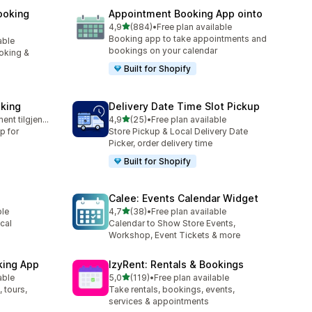
ooking
Appointment Booking App ointo
av 5 stjerner
4,9
(884)
•
Free plan available
Totalt 884 omtaler
Booking app to take appointments and
able
bookings on your calendar
oking &
Built for Shopify
king
Delivery Date Time Slot Pickup
av 5 stjerner
Gratis abonnement tilgjengelig
4,9
(25)
•
Free plan available
Totalt 25 omtaler
p for
Store Pickup & Local Delivery Date
Picker, order delivery time
Built for Shopify
Calee: Events Calendar Widget
av 5 stjerner
ble
4,7
(38)
•
Free plan available
Totalt 38 omtaler
cal
Calendar to Show Store Events,
Workshop, Event Tickets & more
king App
IzyRent: Rentals & Bookings
av 5 stjerner
able
5,0
(119)
•
Free plan available
Totalt 119 omtaler
 tours,
Take rentals, bookings, events,
services & appointments