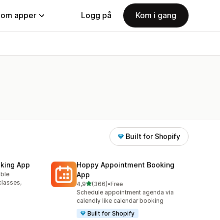
nom apper
Logg på
Kom i gang
Built for Shopify
king App
Hoppy Appointment Booking
able
App
classes,
av 5 stjerner
4,9
(366)
•
Free
Totalt 366 omtaler
Schedule appointment agenda via
calendly like calendar booking
Built for Shopify