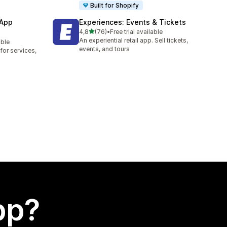
Built for Shopify
 App
Experiences: Events & Tickets
av 5 stjerner
4,8
(76)
•
Free trial available
Totalt 76 omtaler
An experiential retail app. Sell tickets,
able
events, and tours
or services,
app?