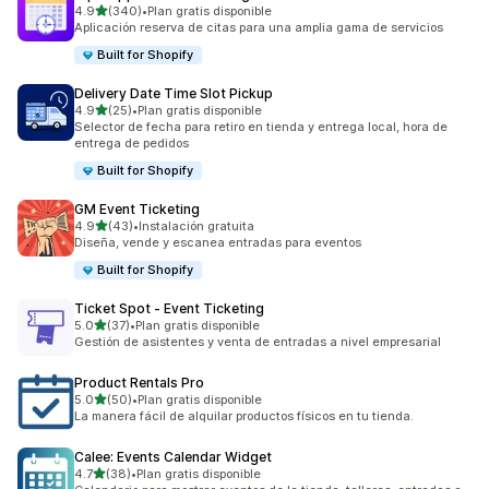
de 5 estrellas
4.9
(340)
•
Plan gratis disponible
340 reseñas en total
Aplicación reserva de citas para una amplia gama de servicios
Built for Shopify
Delivery Date Time Slot Pickup
de 5 estrellas
4.9
(25)
•
Plan gratis disponible
25 reseñas en total
Selector de fecha para retiro en tienda y entrega local, hora de
entrega de pedidos
Built for Shopify
GM Event Ticketing
de 5 estrellas
4.9
(43)
•
Instalación gratuita
43 reseñas en total
Diseña, vende y escanea entradas para eventos
Built for Shopify
Ticket Spot ‑ Event Ticketing
de 5 estrellas
5.0
(37)
•
Plan gratis disponible
37 reseñas en total
Gestión de asistentes y venta de entradas a nivel empresarial
Product Rentals Pro
de 5 estrellas
5.0
(50)
•
Plan gratis disponible
50 reseñas en total
La manera fácil de alquilar productos físicos en tu tienda.
Calee: Events Calendar Widget
de 5 estrellas
4.7
(38)
•
Plan gratis disponible
38 reseñas en total