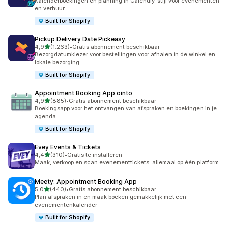
Kalenderboekingen en planning in Calendly-stijl voor evenementen
en verhuur
Built for Shopify
Pickup Delivery Date Pickeasy
van 5 sterren
4,9
(1.263)
•
Gratis abonnement beschikbaar
1263 recensies in totaal
Bezorgdatumkiezer voor bestellingen voor afhalen in de winkel en
lokale bezorging.
Built for Shopify
Appointment Booking App ointo
van 5 sterren
4,9
(885)
•
Gratis abonnement beschikbaar
885 recensies in totaal
Boekingsapp voor het ontvangen van afspraken en boekingen in je
agenda
Built for Shopify
Evey Events & Tickets
van 5 sterren
4,4
(310)
•
Gratis te installeren
310 recensies in totaal
Maak, verkoop en scan evenementtickets: allemaal op één platform
Meety: Appointment Booking App
van 5 sterren
5,0
(440)
•
Gratis abonnement beschikbaar
440 recensies in totaal
Plan afspraken in en maak boeken gemakkelijk met een
evenementenkalender
Built for Shopify