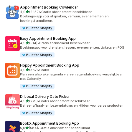
Appointment Booking Cowlendar
van 5 sterren
4,9
(2.152)
•
Gratis abonnement beschikbaar
2152 recensies in totaal
Boekings-app voor afspraken, verhuur, evenementen en
boekingsformulieren.
Built for Shopify
Easy Appointment Booking App
van 5 sterren
4,9
(514)
•
Gratis abonnement beschikbaar
514 recensies in totaal
Boekingsapp voor diensten, lessen, evenementen, tickets en POS
Built for Shopify
Hoppy Appointment Booking App
van 5 sterren
4,9
(367)
•
Gratis
367 recensies in totaal
Plan een afsprakenagenda via een agendaboeking vergelijkbaar
met Calendly
Built for Shopify
D: Local Delivery Date Picker
van 5 sterren
4,9
(279)
•
Gratis abonnement beschikbaar
279 recensies in totaal
Beheer afhaal- en bezorgdatums en -tijden voor verse producten
Built for Shopify
BookX Appointment Booking App
van 5 sterren
5,0
(584)
•
Gratis abonnement beschikbaar
584 recensies in totaal