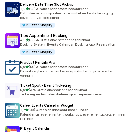
Delivery Date Time Slot Pickup
van 5 sterren
4,9
(25)
•
Gratis abonnement beschikbaar
25 recensies in totaal
Datumkiezer voor ophalen in de winkel en lokale bezorging,
bezorgtijd van bestelling
Built for Shopify
Tipo Appointment Booking
van 5 sterren
4,9
(338)
•
Gratis abonnement beschikbaar
338 recensies in totaal
Booking System, Events Calendar, Booking App, Reservation
Built for Shopify
Product Rentals Pro
van 5 sterren
5,0
(50)
•
Gratis abonnement beschikbaar
50 recensies in totaal
De makkelijke manier om fysieke producten in je winkel te
verhuren.
Ticket Spot ‑ Event Ticketing
van 5 sterren
5,0
(37)
•
Gratis abonnement beschikbaar
37 recensies in totaal
Ticketing en bezoekersbeheer op enterprise-niveau
Calee: Events Calendar Widget
van 5 sterren
4,7
(38)
•
Gratis abonnement beschikbaar
38 recensies in totaal
Kalender om evenementen, workshops, evenementtickets en meer
te tonen
K: Event Calendar