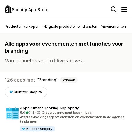
Shopify App Store
Producten verkopen
Digitale producten en diensten
Evenementen
Alle apps voor evenementen met functies voor
branding
Van onlinelessen tot liveshows.
126 apps met
Branding
Wissen
Built for Shopify
Appointment Booking App Apntly
van 5 sterren
5,0
(1.540)
•
Gratis abonnement beschikbaar
1540 recensies in totaal
Afspraakboekingsapp om diensten en evenementen in de agenda
te plannen
Built for Shopify