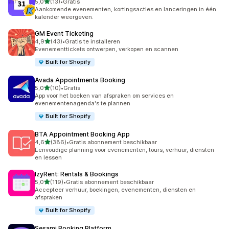
van 5 sterren
5,0
(13)
•
Gratis
13 recensies in totaal
Aankomende evenementen, kortingsacties en lanceringen in één
kalender weergeven.
GM Event Ticketing
van 5 sterren
4,9
(43)
•
Gratis te installeren
43 recensies in totaal
Evenementtickets ontwerpen, verkopen en scannen
Built for Shopify
Avada Appointments Booking
van 5 sterren
5,0
(10)
•
Gratis
10 recensies in totaal
App voor het boeken van afspraken om services en
evenementenagenda's te plannen
Built for Shopify
BTA Appointment Booking App
van 5 sterren
4,6
(386)
•
Gratis abonnement beschikbaar
386 recensies in totaal
Eenvoudige planning voor evenementen, tours, verhuur, diensten
en lessen
IzyRent: Rentals & Bookings
van 5 sterren
5,0
(119)
•
Gratis abonnement beschikbaar
119 recensies in totaal
Accepteer verhuur, boekingen, evenementen, diensten en
afspraken
Built for Shopify
Sesami Booking Platform