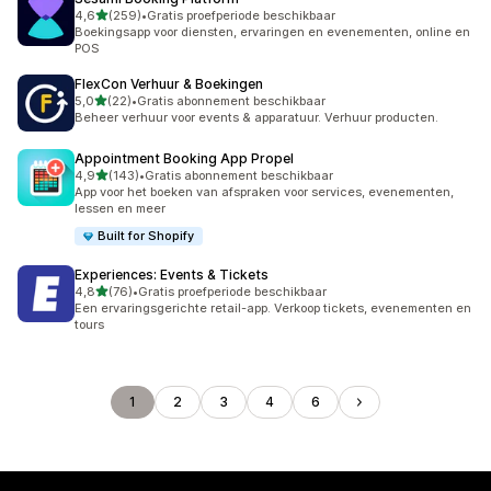
van 5 sterren
4,6
(259)
•
Gratis proefperiode beschikbaar
259 recensies in totaal
Boekingsapp voor diensten, ervaringen en evenementen, online en
POS
FlexCon Verhuur & Boekingen
van 5 sterren
5,0
(22)
•
Gratis abonnement beschikbaar
22 recensies in totaal
Beheer verhuur voor events & apparatuur. Verhuur producten.
Appointment Booking App Propel
van 5 sterren
4,9
(143)
•
Gratis abonnement beschikbaar
143 recensies in totaal
App voor het boeken van afspraken voor services, evenementen,
lessen en meer
Built for Shopify
Experiences: Events & Tickets
van 5 sterren
4,8
(76)
•
Gratis proefperiode beschikbaar
76 recensies in totaal
Een ervaringsgerichte retail-app. Verkoop tickets, evenementen en
tours
1
2
3
4
6