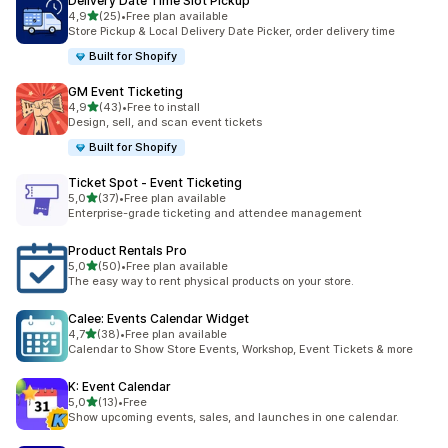
Delivery Date Time Slot Pickup
z 5 hvězd
4,9
(25)
•
Free plan available
Celkový počet recenzí: 25
Store Pickup & Local Delivery Date Picker, order delivery time
Built for Shopify
GM Event Ticketing
z 5 hvězd
4,9
(43)
•
Free to install
Celkový počet recenzí: 43
Design, sell, and scan event tickets
Built for Shopify
Ticket Spot ‑ Event Ticketing
z 5 hvězd
5,0
(37)
•
Free plan available
Celkový počet recenzí: 37
Enterprise-grade ticketing and attendee management
Product Rentals Pro
z 5 hvězd
5,0
(50)
•
Free plan available
Celkový počet recenzí: 50
The easy way to rent physical products on your store.
Calee: Events Calendar Widget
z 5 hvězd
4,7
(38)
•
Free plan available
Celkový počet recenzí: 38
Calendar to Show Store Events, Workshop, Event Tickets & more
K: Event Calendar
z 5 hvězd
5,0
(13)
•
Free
Celkový počet recenzí: 13
Show upcoming events, sales, and launches in one calendar.