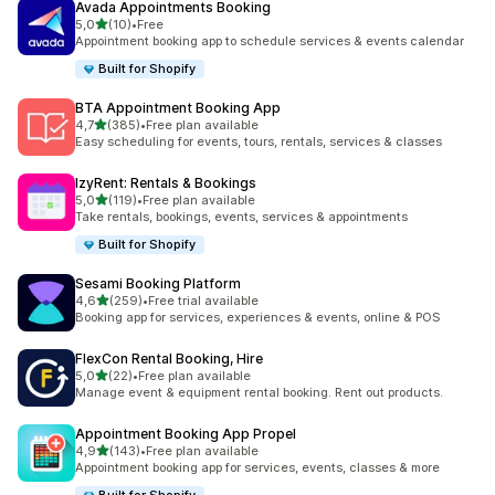
Avada Appointments Booking
z 5 hvězd
5,0
(10)
•
Free
Celkový počet recenzí: 10
Appointment booking app to schedule services & events calendar
Built for Shopify
BTA Appointment Booking App
z 5 hvězd
4,7
(385)
•
Free plan available
Celkový počet recenzí: 385
Easy scheduling for events, tours, rentals, services & classes
IzyRent: Rentals & Bookings
z 5 hvězd
5,0
(119)
•
Free plan available
Celkový počet recenzí: 119
Take rentals, bookings, events, services & appointments
Built for Shopify
Sesami Booking Platform
z 5 hvězd
4,6
(259)
•
Free trial available
Celkový počet recenzí: 259
Booking app for services, experiences & events, online & POS
FlexCon Rental Booking, Hire
z 5 hvězd
5,0
(22)
•
Free plan available
Celkový počet recenzí: 22
Manage event & equipment rental booking. Rent out products.
Appointment Booking App Propel
z 5 hvězd
4,9
(143)
•
Free plan available
Celkový počet recenzí: 143
Appointment booking app for services, events, classes & more