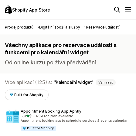
Shopify App Store
Prodej produktů
Digitální zboží a služby
Rezervace událostí
Všechny aplikace pro rezervace událostí s
funkcemi pro kalendářní widget
Od online kurzů po živá předvádění.
Více aplikací (125) s:
Kalendářní widget
Vymazat
Built for Shopify
Appointment Booking App Apntly
z 5 hvězd
5,0
(1 541)
•
Free plan available
Celkový počet recenzí: 1541
Appointment booking app to schedule services & events calendar
Built for Shopify