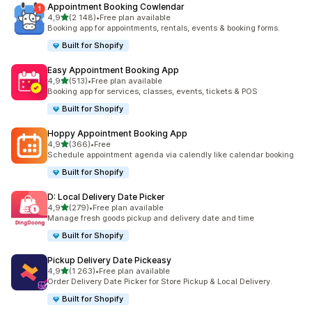
Appointment Booking Cowlendar
z 5 hvězd
4,9
(2 148)
•
Free plan available
Celkový počet recenzí: 2148
Booking app for appointments, rentals, events & booking forms.
Built for Shopify
Easy Appointment Booking App
z 5 hvězd
4,9
(513)
•
Free plan available
Celkový počet recenzí: 513
Booking app for services, classes, events, tickets & POS
Built for Shopify
Hoppy Appointment Booking App
z 5 hvězd
4,9
(366)
•
Free
Celkový počet recenzí: 366
Schedule appointment agenda via calendly like calendar booking
Built for Shopify
D: Local Delivery Date Picker
z 5 hvězd
4,9
(279)
•
Free plan available
Celkový počet recenzí: 279
Manage fresh goods pickup and delivery date and time
Built for Shopify
Pickup Delivery Date Pickeasy
z 5 hvězd
4,9
(1 263)
•
Free plan available
Celkový počet recenzí: 1263
Order Delivery Date Picker for Store Pickup & Local Delivery.
Built for Shopify