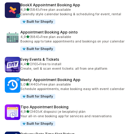
BookX Appointment Booking App
z 5 hvězd
4,9
(584)
•
Free plan available
Celkový počet recenzí: 584
Calendly style calendar booking & scheduling for event, rental
Built for Shopify
Appointment Booking App ointo
z 5 hvězd
4,9
(884)
•
Free plan available
Celkový počet recenzí: 884
Booking app to take appointments and bookings on your calendar
Built for Shopify
Evey Events & Tickets
z 5 hvězd
4,4
(310)
•
Free to install
Celkový počet recenzí: 310
Create, sell & scan event tickets: all from one platform
Meety: Appointment Booking App
z 5 hvězd
5,0
(440)
•
Free plan available
Celkový počet recenzí: 440
Schedule appointments, make booking easy with event calendar
Built for Shopify
Tipo Appointment Booking
z 5 hvězd
4,9
(340)
•
K dispozici je bezplatný plán
Celkový počet recenzí: 340
Your all-in-one booking app for services and reservations
Built for Shopify