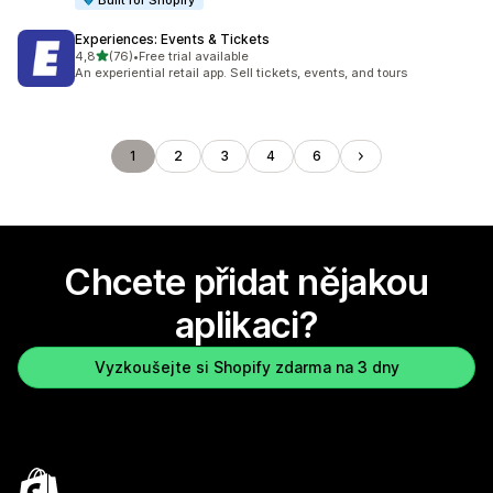
Built for Shopify
Experiences: Events & Tickets
z 5 hvězd
4,8
(76)
•
Free trial available
Celkový počet recenzí: 76
An experiential retail app. Sell tickets, events, and tours
1
2
3
4
6
Chcete přidat nějakou
aplikaci?
Vyzkoušejte si Shopify zdarma na 3 dny