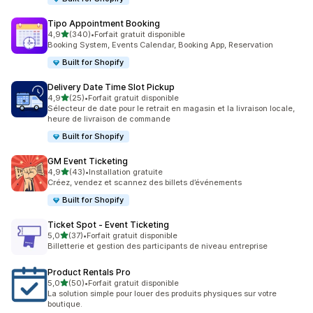
Tipo Appointment Booking
étoile(s) sur 5
4,9
(340)
•
Forfait gratuit disponible
340 avis au total
Booking System, Events Calendar, Booking App, Reservation
Built for Shopify
Delivery Date Time Slot Pickup
étoile(s) sur 5
4,9
(25)
•
Forfait gratuit disponible
25 avis au total
Sélecteur de date pour le retrait en magasin et la livraison locale,
heure de livraison de commande
Built for Shopify
GM Event Ticketing
étoile(s) sur 5
4,9
(43)
•
Installation gratuite
43 avis au total
Créez, vendez et scannez des billets d’événements
Built for Shopify
Ticket Spot ‑ Event Ticketing
étoile(s) sur 5
5,0
(37)
•
Forfait gratuit disponible
37 avis au total
Billetterie et gestion des participants de niveau entreprise
Product Rentals Pro
étoile(s) sur 5
5,0
(50)
•
Forfait gratuit disponible
50 avis au total
La solution simple pour louer des produits physiques sur votre
boutique.