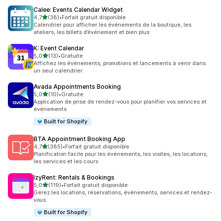
Calee: Events Calendar Widget
étoile(s) sur 5
4,7
(38)
•
Forfait gratuit disponible
38 avis au total
Calendrier pour afficher les événements de la boutique, les
ateliers, les billets d’événement et bien plus
K: Event Calendar
étoile(s) sur 5
5,0
(13)
•
Gratuite
13 avis au total
Affichez les événements, promotions et lancements à venir dans
un seul calendrier.
Avada Appointments Booking
étoile(s) sur 5
5,0
(10)
•
Gratuite
10 avis au total
Application de prise de rendez-vous pour planifier vos services et
événements
Built for Shopify
BTA Appointment Booking App
étoile(s) sur 5
4,7
(385)
•
Forfait gratuit disponible
385 avis au total
Planification facile pour les événements, les visites, les locations,
les services et les cours
IzyRent: Rentals & Bookings
étoile(s) sur 5
5,0
(119)
•
Forfait gratuit disponible
119 avis au total
Gérez les locations, réservations, événements, services et rendez-
vous
Built for Shopify