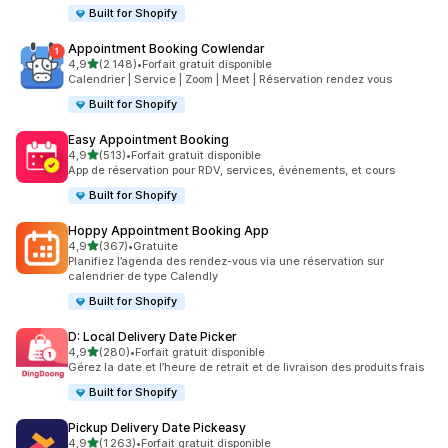
Built for Shopify
Appointment Booking Cowlendar
étoile(s) sur 5
4,9
(2 148)
•
Forfait gratuit disponible
2148 avis au total
Calendrier | Service | Zoom | Meet | Réservation rendez vous
Built for Shopify
Easy Appointment Booking
étoile(s) sur 5
4,9
(513)
•
Forfait gratuit disponible
513 avis au total
App de réservation pour RDV, services, événements, et cours
Built for Shopify
Hoppy Appointment Booking App
étoile(s) sur 5
4,9
(367)
•
Gratuite
367 avis au total
Planifiez l’agenda des rendez-vous via une réservation sur
calendrier de type Calendly
Built for Shopify
D: Local Delivery Date Picker
étoile(s) sur 5
4,9
(280)
•
Forfait gratuit disponible
280 avis au total
Gérez la date et l’heure de retrait et de livraison des produits frais
Built for Shopify
Pickup Delivery Date Pickeasy
étoile(s) sur 5
4,9
(1 263)
•
Forfait gratuit disponible