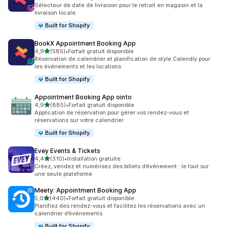
1263 avis au total
Sélecteur de date de livraison pour le retrait en magasin et la
livraison locale.
Built for Shopify
BookX Appointment Booking App
étoile(s) sur 5
4,9
(585)
•
Forfait gratuit disponible
585 avis au total
Réservation de calendrier et planification de style Calendly pour
les événements et les locations
Built for Shopify
Appointment Booking App ointo
étoile(s) sur 5
4,9
(885)
•
Forfait gratuit disponible
885 avis au total
Application de réservation pour gérer vos rendez-vous et
réservations sur votre calendrier
Built for Shopify
Evey Events & Tickets
étoile(s) sur 5
4,4
(310)
•
Installation gratuite
310 avis au total
Créez, vendez et numérisez des billets d’événement : le tout sur
une seule plateforme
Meety: Appointment Booking App
étoile(s) sur 5
5,0
(440)
•
Forfait gratuit disponible
440 avis au total
Planifiez des rendez-vous et facilitez les réservations avec un
calendrier d’événements
Built for Shopify