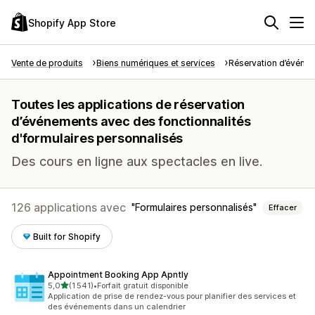
Shopify App Store
Vente de produits
Biens numériques et services
Réservation d’événe
Toutes les applications de réservation
d’événements avec des fonctionnalités
d'formulaires personnalisés
Des cours en ligne aux spectacles en live.
126 applications avec
Formulaires personnalisés
Effacer
Built for Shopify
Appointment Booking App Apntly
étoile(s) sur 5
5,0
(1 541)
•
Forfait gratuit disponible
1541 avis au total
Application de prise de rendez-vous pour planifier des services et
des événements dans un calendrier