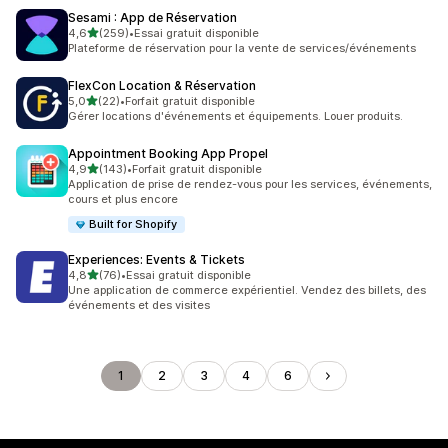
Sesami : App de Réservation
étoile(s) sur 5
4,6
(259)
•
Essai gratuit disponible
259 avis au total
Plateforme de réservation pour la vente de services/événements
FlexCon Location & Réservation
étoile(s) sur 5
5,0
(22)
•
Forfait gratuit disponible
22 avis au total
Gérer locations d'événements et équipements. Louer produits.
Appointment Booking App Propel
étoile(s) sur 5
4,9
(143)
•
Forfait gratuit disponible
143 avis au total
Application de prise de rendez-vous pour les services, événements,
cours et plus encore
Built for Shopify
Experiences: Events & Tickets
étoile(s) sur 5
4,8
(76)
•
Essai gratuit disponible
76 avis au total
Une application de commerce expérientiel. Vendez des billets, des
événements et des visites
1
2
3
4
6