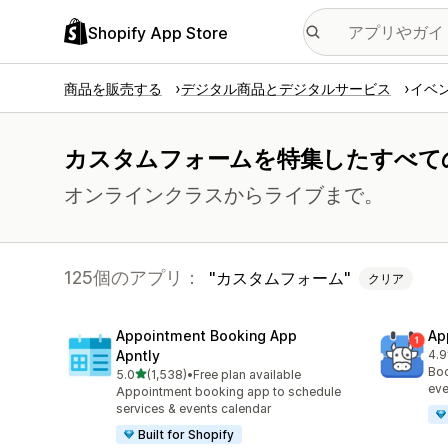
Shopify App Store
商品を販売する
デジタル商品とデジタルサービス
イベ
カスタムフォームを特集したすべて
オンラインクラスからライブまで。
125個のアプリ：
カスタムフォーム
クリア
Appointment Booking App
Ap
Apntly
4.9
合
Boo
5つ星中
5.0
(1,538)
•
Free plan available
合計レビュー数：1538件
eve
Appointment booking app to schedule
services & events calendar
Built for Shopify