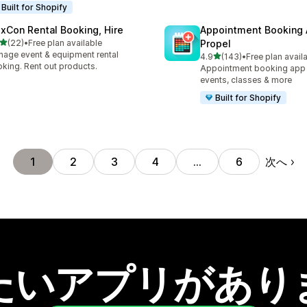
Built for Shopify
exCon Rental Booking, Hire
Appointment Booking
5つ星中
(22)
•
Free plan available
Propel
計レビュー数：22件
age event & equipment rental
5つ星中
4.9
(143)
•
Free plan avail
合計レビュー数：143件
king. Rent out products.
Appointment booking app f
events, classes & more
Built for Shopify
次へ
1
2
3
4
…
6
たいアプリがあり