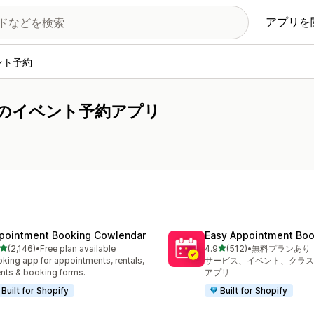
アプリを
ント予約
のイベント予約アプリ
pointment Booking Cowlendar
Easy Appointment Boo
5つ星中
5つ星中
(2,146)
•
Free plan available
4.9
(512)
•
無料プランあり
計レビュー数：2146件
合計レビュー数：512件
king app for appointments, rentals,
サービス、イベント、クラス
nts & booking forms.
アプリ
Built for Shopify
Built for Shopify