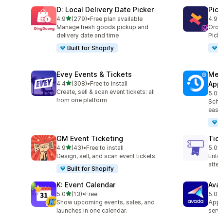
D: Local Delivery Date Picker
Pi
5つ星中
4.9
(279)
•
Free plan available
4.9
合計レビュー数：279件
合
Manage fresh goods pickup and
Ord
delivery date and time
Pic
Built for Shopify
Evey Events & Tickets
Me
5つ星中
4.4
(308)
•
Free to install
Ap
合計レビュー数：308件
Create, sell & scan event tickets: all
5.0
合
from one platform
Sch
eas
GM Event Ticketing
Ti
5つ星中
4.9
(43)
•
Free to install
5.0
合計レビュー数：43件
合
Design, sell, and scan event tickets
Ent
at
Built for Shopify
K: Event Calendar
Av
5つ星中
5.0
(13)
•
Free
5.0
合計レビュー数：13件
合
Show upcoming events, sales, and
App
launches in one calendar.
ser