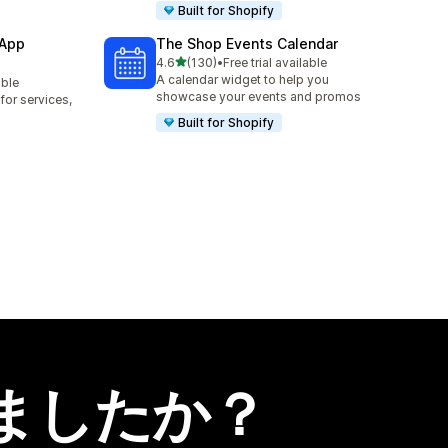
Built for Shopify
 App
The Shop Events Calendar
5つ星中
4.6
(130)
•
Free trial available
合計レビュー数：130件
A calendar widget to help you
able
showcase your events and promos
or services,
Built for Shopify
ましたか？