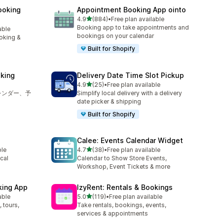
ooking
Appointment Booking App ointo
5つ星中
4.9
(884)
•
Free plan available
合計レビュー数：884件
Booking app to take appointments and
able
bookings on your calendar
oking &
Built for Shopify
king
Delivery Date Time Slot Pickup
5つ星中
4.9
(25)
•
Free plan available
合計レビュー数：25件
レンダー、予
Simplify local delivery with a delivery
date picker & shipping
Built for Shopify
Calee: Events Calendar Widget
5つ星中
ble
4.7
(38)
•
Free plan available
合計レビュー数：38件
cal
Calendar to Show Store Events,
Workshop, Event Tickets & more
king App
IzyRent: Rentals & Bookings
5つ星中
able
5.0
(119)
•
Free plan available
合計レビュー数：119件
 tours,
Take rentals, bookings, events,
services & appointments