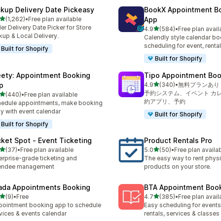
ckup Delivery Date Pickeasy
BookX Appointment B
5つ星中
(1,262)
•
Free plan available
App
計レビュー数：1262件
er Delivery Date Picker for Store
5つ星中
4.9
(584)
•
Free plan avail
合計レビュー数：584件
kup & Local Delivery.
Calendly style calendar bo
scheduling for event, rental
Built for Shopify
Built for Shopify
ety: Appointment Booking
Tipo Appointment Boo
5つ星中
p
4.9
(340)
•
無料プランあり
合計レビュー数：340件
予約システム、イベント カ
5つ星中
(440)
•
Free plan available
計レビュー数：440件
約アプリ、予約
edule appointments, make booking
y with event calendar
Built for Shopify
Built for Shopify
cket Spot ‑ Event Ticketing
Product Rentals Pro
5つ星中
5つ星中
(37)
•
Free plan available
5.0
(50)
•
Free plan availa
計レビュー数：37件
合計レビュー数：50件
erprise-grade ticketing and
The easy way to rent physi
tendee management
products on your store.
ada Appointments Booking
BTA Appointment Boo
5つ星中
5つ星中
(9)
•
Free
4.7
(385)
•
Free plan avail
計レビュー数：9件
合計レビュー数：385件
ointment booking app to schedule
Easy scheduling for events,
vices & events calendar
rentals, services & classes