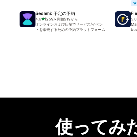
Sesami: 予定の予約
Fl
5つ星中
4.6
(259)
•
月額$19から
5.0
合計レビュー数：259件
合
オンラインおよび店舗でサービス/イベン
Man
トを販売するための予約プラットフォーム
boo
使ってみ