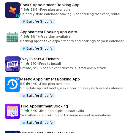
BookX Appointment Booking App
/ 5 tähteä
4,9
(584)
•
Free plan available
584 arvostelua yhteensä
Calendly style calendar booking & scheduling for event, rental
Built for Shopify
Appointment Booking App ointo
/ 5 tähteä
4,9
(884)
•
Free plan available
884 arvostelua yhteensä
Booking app to take appointments and bookings on your calendar
Built for Shopify
Evey Events & Tickets
/ 5 tähteä
4,4
(310)
•
Free to install
310 arvostelua yhteensä
Create, sell & scan event tickets: all from one platform
Meety: Appointment Booking App
/ 5 tähteä
5,0
(440)
•
Free plan available
440 arvostelua yhteensä
Schedule appointments, make booking easy with event calendar
Built for Shopify
Tipo Appointment Booking
/ 5 tähteä
4,9
(340)
•
Ilmainen sopimus saatavilla
340 arvostelua yhteensä
Your all-in-one booking app for services and reservations
Built for Shopify