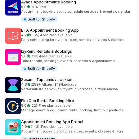
Avada Appointments Booking
/ 5 tähteä
5,0
(10)
•
Free
10 arvostelua yhteensä
Appointment booking app to schedule services & events calendar
Built for Shopify
BTA Appointment Booking App
/ 5 tähteä
4,7
(385)
•
Free plan available
385 arvostelua yhteensä
Easy scheduling for events, tours, rentals, services & classes
IzyRent: Rentals & Bookings
/ 5 tähteä
5,0
(119)
•
Free plan available
119 arvostelua yhteensä
Take rentals, bookings, events, services & appointments
Built for Shopify
Sesami: Tapaamisvaraukset
/ 5 tähteä
4,6
(259)
•
Alkaen $19/kuukausi
259 arvostelua yhteensä
Varausalusta palvelujen myyntiin verkossa ja myymälässä
FlexCon Rental Booking, Hire
/ 5 tähteä
5,0
(22)
•
Free plan available
22 arvostelua yhteensä
Manage event & equipment rental booking. Rent out products.
Appointment Booking App Propel
/ 5 tähteä
4,9
(143)
•
Free plan available
143 arvostelua yhteensä
Appointment booking app for services, events, classes & more