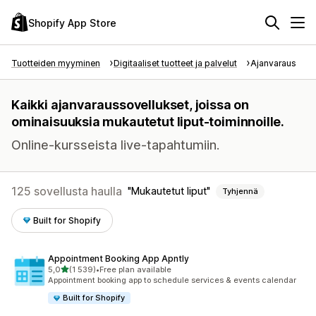
Shopify App Store
Tuotteiden myyminen
Digitaaliset tuotteet ja palvelut
Ajanvaraus
Kaikki ajanvaraussovellukset, joissa on
ominaisuuksia mukautetut liput-toiminnoille.
Online-kursseista live-tapahtumiin.
125 sovellusta haulla
Mukautetut liput
Tyhjennä
Built for Shopify
Appointment Booking App Apntly
/ 5 tähteä
5,0
(1 539)
•
Free plan available
1539 arvostelua yhteensä
Appointment booking app to schedule services & events calendar
Built for Shopify