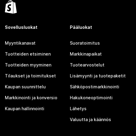
Sovellusluokat
Pääluokat
Myyntikanavat
Suoratoimitus
Tuotteiden etsiminen
Markkinapaikat
Tuotteiden myyminen
Tuotearvostelut
Tilaukset ja toimitukset
Lisämyynti ja tuotepaketit
Kaupan suunnittelu
Sähköpostimarkkinointi
Markkinointi ja konversio
Hakukoneoptimointi
Kaupan hallinnointi
Lähetys
Valuutta ja käännös