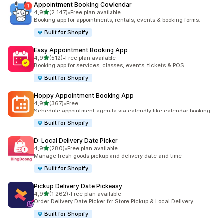
Appointment Booking Cowlendar
/ 5 tähteä
4,9
(2 147)
•
Free plan available
2147 arvostelua yhteensä
Booking app for appointments, rentals, events & booking forms.
Built for Shopify
Easy Appointment Booking App
/ 5 tähteä
4,9
(512)
•
Free plan available
512 arvostelua yhteensä
Booking app for services, classes, events, tickets & POS
Built for Shopify
Hoppy Appointment Booking App
/ 5 tähteä
4,9
(367)
•
Free
367 arvostelua yhteensä
Schedule appointment agenda via calendly like calendar booking
Built for Shopify
D: Local Delivery Date Picker
/ 5 tähteä
4,9
(280)
•
Free plan available
280 arvostelua yhteensä
Manage fresh goods pickup and delivery date and time
Built for Shopify
Pickup Delivery Date Pickeasy
/ 5 tähteä
4,9
(1 262)
•
Free plan available
1262 arvostelua yhteensä
Order Delivery Date Picker for Store Pickup & Local Delivery.
Built for Shopify