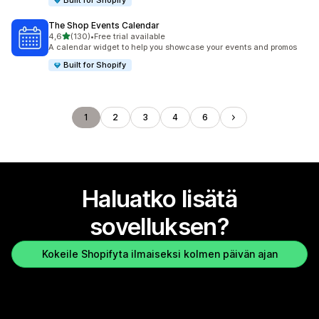
Built for Shopify
The Shop Events Calendar
/ 5 tähteä
4,6
(130)
•
Free trial available
130 arvostelua yhteensä
A calendar widget to help you showcase your events and promos
Built for Shopify
1
2
3
4
6
Haluatko lisätä
sovelluksen?
Kokeile Shopifyta ilmaiseksi kolmen päivän ajan