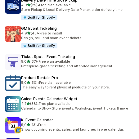
Delivery Date Time Slot Pickup
/ 5 tähteä
4,9
(25)
•
Free plan available
25 arvostelua yhteensä
Store Pickup & Local Delivery Date Picker, order delivery time
Built for Shopify
GM Event Ticketing
/ 5 tähteä
4,9
(43)
•
Free to install
43 arvostelua yhteensä
Design, sell, and scan event tickets
Built for Shopify
Ticket Spot ‑ Event Ticketing
/ 5 tähteä
5,0
(37)
•
Free plan available
37 arvostelua yhteensä
Enterprise-grade ticketing and attendee management
Product Rentals Pro
/ 5 tähteä
5,0
(50)
•
Free plan available
50 arvostelua yhteensä
The easy way to rent physical products on your store.
Calee: Events Calendar Widget
/ 5 tähteä
4,7
(38)
•
Free plan available
38 arvostelua yhteensä
Calendar to Show Store Events, Workshop, Event Tickets & more
K: Event Calendar
/ 5 tähteä
5,0
(13)
•
Free
13 arvostelua yhteensä
Show upcoming events, sales, and launches in one calendar.