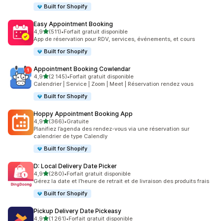
Built for Shopify
Easy Appointment Booking
étoile(s) sur 5
4,9
(511)
•
Forfait gratuit disponible
511 avis au total
App de réservation pour RDV, services, événements, et cours
Built for Shopify
Appointment Booking Cowlendar
étoile(s) sur 5
4,9
(2 145)
•
Forfait gratuit disponible
2145 avis au total
Calendrier | Service | Zoom | Meet | Réservation rendez vous
Built for Shopify
Hoppy Appointment Booking App
étoile(s) sur 5
4,9
(366)
•
Gratuite
366 avis au total
Planifiez l’agenda des rendez-vous via une réservation sur
calendrier de type Calendly
Built for Shopify
D: Local Delivery Date Picker
étoile(s) sur 5
4,9
(280)
•
Forfait gratuit disponible
280 avis au total
Gérez la date et l’heure de retrait et de livraison des produits frais
Built for Shopify
Pickup Delivery Date Pickeasy
étoile(s) sur 5
4,9
(1 261)
•
Forfait gratuit disponible