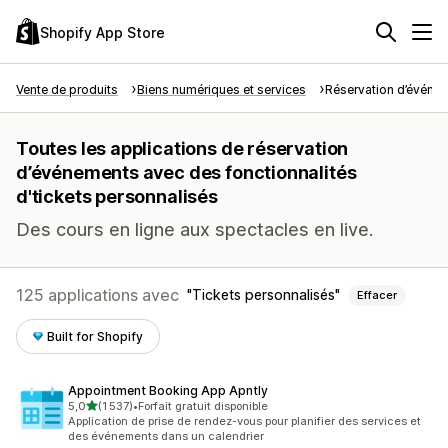
Shopify App Store
Vente de produits
Biens numériques et services
Réservation d’événe
Toutes les applications de réservation
d’événements avec des fonctionnalités
d'tickets personnalisés
Des cours en ligne aux spectacles en live.
125 applications avec
Tickets personnalisés
Effacer
Built for Shopify
Appointment Booking App Apntly
étoile(s) sur 5
5,0
(1 537)
•
Forfait gratuit disponible
1537 avis au total
Application de prise de rendez-vous pour planifier des services et
des événements dans un calendrier