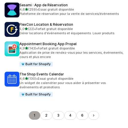
Sesami : App de Réservation
étoile(s) sur 5
4,6
(259)
•
Essai gratuit disponible
259 avis au total
Plateforme de réservation pour la vente de services/événements
FlexCon Location & Réservation
étoile(s) sur 5
5,0
(22)
•
Forfait gratuit disponible
22 avis au total
Gérer locations d'événements et équipements. Louer produits.
Appointment Booking App Propel
étoile(s) sur 5
4,9
(143)
•
Forfait gratuit disponible
143 avis au total
Application de prise de rendez-vous pour les services, événements,
cours et plus encore
Built for Shopify
The Shop Events Calendar
étoile(s) sur 5
4,6
(130)
•
Essai gratuit disponible
130 avis au total
Un widget de calendrier pour vous aider à présenter vos
événements et promotions
Built for Shopify
1
2
3
4
6