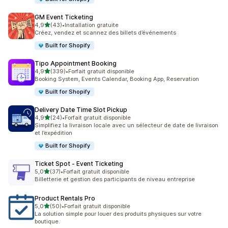
GM Event Ticketing
étoile(s) sur 5
4,9
(43)
•
Installation gratuite
43 avis au total
Créez, vendez et scannez des billets d’événements
Built for Shopify
Tipo Appointment Booking
étoile(s) sur 5
4,9
(339)
•
Forfait gratuit disponible
339 avis au total
Booking System, Events Calendar, Booking App, Reservation
Built for Shopify
Delivery Date Time Slot Pickup
étoile(s) sur 5
4,9
(24)
•
Forfait gratuit disponible
24 avis au total
Simplifiez la livraison locale avec un sélecteur de date de livraison
et l’expédition
Built for Shopify
Ticket Spot ‑ Event Ticketing
étoile(s) sur 5
5,0
(37)
•
Forfait gratuit disponible
37 avis au total
Billetterie et gestion des participants de niveau entreprise
Product Rentals Pro
étoile(s) sur 5
5,0
(50)
•
Forfait gratuit disponible
50 avis au total
La solution simple pour louer des produits physiques sur votre
boutique.