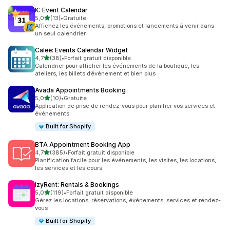
K: Event Calendar
étoile(s) sur 5
5,0
(13)
•
Gratuite
13 avis au total
Affichez les événements, promotions et lancements à venir dans
un seul calendrier.
Calee: Events Calendar Widget
étoile(s) sur 5
4,7
(38)
•
Forfait gratuit disponible
38 avis au total
Calendrier pour afficher les événements de la boutique, les
ateliers, les billets d’événement et bien plus
Avada Appointments Booking
étoile(s) sur 5
5,0
(10)
•
Gratuite
10 avis au total
Application de prise de rendez-vous pour planifier vos services et
événements
Built for Shopify
BTA Appointment Booking App
étoile(s) sur 5
4,7
(385)
•
Forfait gratuit disponible
385 avis au total
Planification facile pour les événements, les visites, les locations,
les services et les cours
IzyRent: Rentals & Bookings
étoile(s) sur 5
5,0
(119)
•
Forfait gratuit disponible
119 avis au total
Gérez les locations, réservations, événements, services et rendez-
vous
Built for Shopify