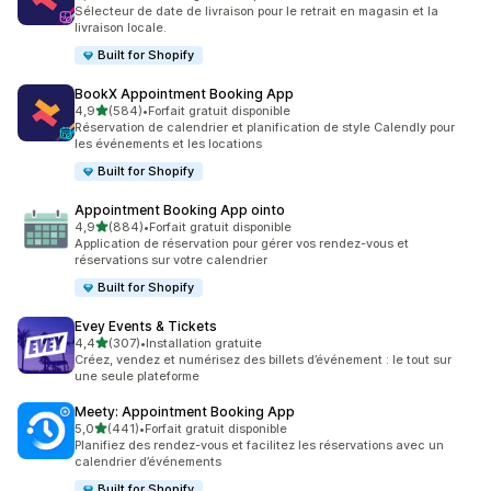
1261 avis au total
Sélecteur de date de livraison pour le retrait en magasin et la
livraison locale.
Built for Shopify
BookX Appointment Booking App
étoile(s) sur 5
4,9
(584)
•
Forfait gratuit disponible
584 avis au total
Réservation de calendrier et planification de style Calendly pour
les événements et les locations
Built for Shopify
Appointment Booking App ointo
étoile(s) sur 5
4,9
(884)
•
Forfait gratuit disponible
884 avis au total
Application de réservation pour gérer vos rendez-vous et
réservations sur votre calendrier
Built for Shopify
Evey Events & Tickets
étoile(s) sur 5
4,4
(307)
•
Installation gratuite
307 avis au total
Créez, vendez et numérisez des billets d’événement : le tout sur
une seule plateforme
Meety: Appointment Booking App
étoile(s) sur 5
5,0
(441)
•
Forfait gratuit disponible
441 avis au total
Planifiez des rendez-vous et facilitez les réservations avec un
calendrier d’événements
Built for Shopify