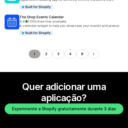
Built for Shopify
The Shop Events Calendar
de 5 estrelas
4,6
(130)
•
Free trial available
130 total de avaliações
A calendar widget to help you showcase your events and promos
Built for Shopify
1
2
3
4
6
Quer adicionar uma
aplicação?
Experimente a Shopify gratuitamente durante 3 dias