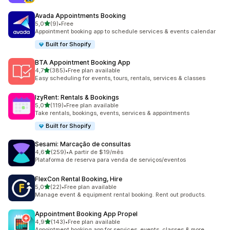
Avada Appointments Booking
de 5 estrelas
5,0
(9)
•
Free
9 total de avaliações
Appointment booking app to schedule services & events calendar
Built for Shopify
BTA Appointment Booking App
de 5 estrelas
4,7
(385)
•
Free plan available
385 total de avaliações
Easy scheduling for events, tours, rentals, services & classes
IzyRent: Rentals & Bookings
de 5 estrelas
5,0
(119)
•
Free plan available
119 total de avaliações
Take rentals, bookings, events, services & appointments
Built for Shopify
Sesami: Marcação de consultas
de 5 estrelas
4,6
(259)
•
A partir de $19/mês
259 total de avaliações
Plataforma de reserva para venda de serviços/eventos
FlexCon Rental Booking, Hire
de 5 estrelas
5,0
(22)
•
Free plan available
22 total de avaliações
Manage event & equipment rental booking. Rent out products.
Appointment Booking App Propel
de 5 estrelas
4,9
(143)
•
Free plan available
143 total de avaliações
Appointment booking app for services, events, classes & more