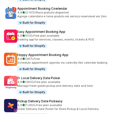
Appointment Booking Cowlendar
de 5 estrelas
4,9
(2.147)
•
Plano gratuito disponível
2147 total de avaliações
Agrege calendário e torne produto em serviço reservável em 2mn
Built for Shopify
Easy Appointment Booking App
de 5 estrelas
4,9
(512)
•
Free plan available
512 total de avaliações
Booking app for services, classes, events, tickets & POS
Built for Shopify
Hoppy Appointment Booking App
de 5 estrelas
4,9
(367)
•
Free
367 total de avaliações
Schedule appointment agenda via calendly like calendar booking
Built for Shopify
D: Local Delivery Date Picker
de 5 estrelas
4,9
(280)
•
Free plan available
280 total de avaliações
Manage fresh goods pickup and delivery date and time
Built for Shopify
Pickup Delivery Date Pickeasy
de 5 estrelas
4,9
(1.262)
•
Free plan available
1262 total de avaliações
Order Delivery Date Picker for Store Pickup & Local Delivery.