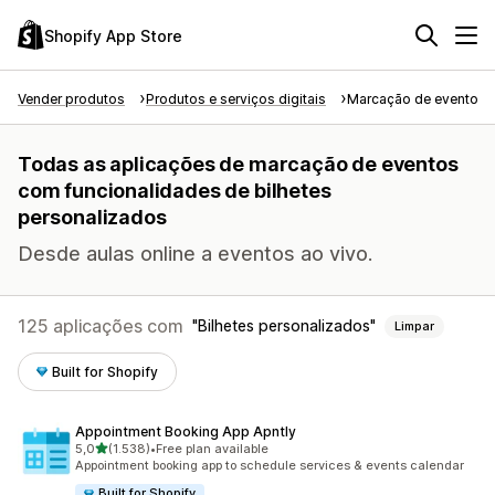
Shopify App Store
Vender produtos
Produtos e serviços digitais
Marcação de eventos
Todas as aplicações de marcação de eventos
com funcionalidades de bilhetes
personalizados
Desde aulas online a eventos ao vivo.
125 aplicações com
Bilhetes personalizados
Limpar
Built for Shopify
Appointment Booking App Apntly
de 5 estrelas
5,0
(1.538)
•
Free plan available
1538 total de avaliações
Appointment booking app to schedule services & events calendar
Built for Shopify