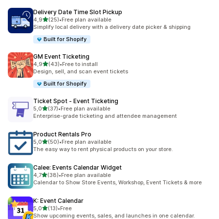
Delivery Date Time Slot Pickup
de 5 estrelas
4,9
(25)
•
Free plan available
25 total de avaliações
Simplify local delivery with a delivery date picker & shipping
Built for Shopify
GM Event Ticketing
de 5 estrelas
4,9
(43)
•
Free to install
43 total de avaliações
Design, sell, and scan event tickets
Built for Shopify
Ticket Spot ‑ Event Ticketing
de 5 estrelas
5,0
(37)
•
Free plan available
37 total de avaliações
Enterprise-grade ticketing and attendee management
Product Rentals Pro
de 5 estrelas
5,0
(50)
•
Free plan available
50 total de avaliações
The easy way to rent physical products on your store.
Calee: Events Calendar Widget
de 5 estrelas
4,7
(38)
•
Free plan available
38 total de avaliações
Calendar to Show Store Events, Workshop, Event Tickets & more
K: Event Calendar
de 5 estrelas
5,0
(13)
•
Free
13 total de avaliações
Show upcoming events, sales, and launches in one calendar.