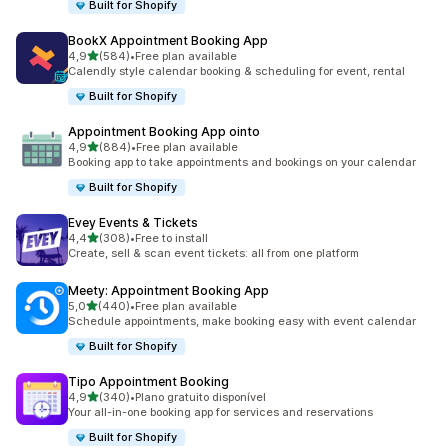
Built for Shopify
BookX Appointment Booking App
de 5 estrelas
4,9
(584)
•
Free plan available
584 total de avaliações
Calendly style calendar booking & scheduling for event, rental
Built for Shopify
Appointment Booking App ointo
de 5 estrelas
4,9
(884)
•
Free plan available
884 total de avaliações
Booking app to take appointments and bookings on your calendar
Built for Shopify
Evey Events & Tickets
de 5 estrelas
4,4
(308)
•
Free to install
308 total de avaliações
Create, sell & scan event tickets: all from one platform
Meety: Appointment Booking App
de 5 estrelas
5,0
(440)
•
Free plan available
440 total de avaliações
Schedule appointments, make booking easy with event calendar
Built for Shopify
Tipo Appointment Booking
de 5 estrelas
4,9
(340)
•
Plano gratuito disponível
340 total de avaliações
Your all-in-one booking app for services and reservations
Built for Shopify