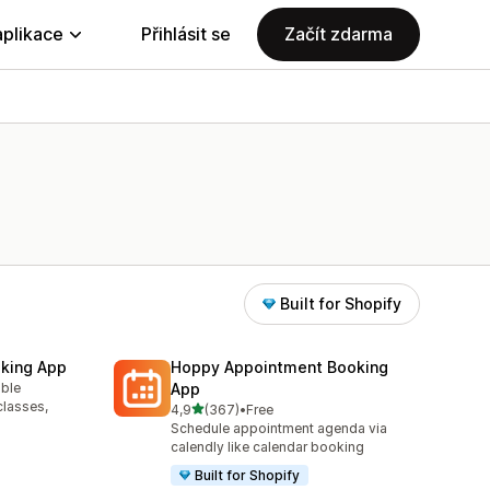
aplikace
Přihlásit se
Začít zdarma
Built for Shopify
king App
Hoppy Appointment Booking
able
App
4
classes,
z 5 hvězd
4,9
(367)
•
Free
Celkový počet recenzí: 367
Schedule appointment agenda via
calendly like calendar booking
Built for Shopify