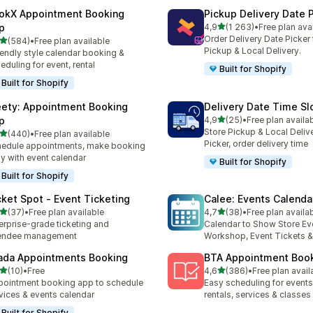
okX Appointment Booking
Pickup Delivery Date 
z 5 hvězd
p
4,9
(1 263)
•
Free plan ava
Celkový počet recenzí: 12
Order Delivery Date Picker 
z 5 hvězd
(584)
•
Free plan available
kový počet recenzí: 584
Pickup & Local Delivery.
endly style calendar booking &
eduling for event, rental
Built for Shopify
Built for Shopify
ety: Appointment Booking
Delivery Date Time Sl
z 5 hvězd
p
4,9
(25)
•
Free plan availa
Celkový počet recenzí: 25
Store Pickup & Local Deliv
z 5 hvězd
(440)
•
Free plan available
kový počet recenzí: 440
Picker, order delivery time
edule appointments, make booking
y with event calendar
Built for Shopify
Built for Shopify
cket Spot ‑ Event Ticketing
Calee: Events Calenda
z 5 hvězd
z 5 hvězd
(37)
•
Free plan available
4,7
(38)
•
Free plan availa
kový počet recenzí: 37
Celkový počet recenzí: 38
erprise-grade ticketing and
Calendar to Show Store Ev
tendee management
Workshop, Event Tickets 
ada Appointments Booking
BTA Appointment Boo
z 5 hvězd
z 5 hvězd
(10)
•
Free
4,6
(386)
•
Free plan avail
kový počet recenzí: 10
Celkový počet recenzí: 38
ointment booking app to schedule
Easy scheduling for events,
vices & events calendar
rentals, services & classes
Built for Shopify