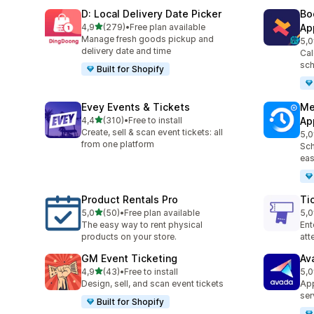
D: Local Delivery Date Picker
Bo
z 5 hvězd
4,9
(279)
•
Free plan available
Ap
Celkový počet recenzí: 279
Manage fresh goods pickup and
5,0
Cel
delivery date and time
Cal
sch
Built for Shopify
Evey Events & Tickets
Me
z 5 hvězd
4,4
(310)
•
Free to install
Ap
Celkový počet recenzí: 310
Create, sell & scan event tickets: all
5,0
Cel
from one platform
Sch
eas
Product Rentals Pro
Ti
z 5 hvězd
5,0
(50)
•
Free plan available
5,0
Celkový počet recenzí: 50
Cel
The easy way to rent physical
Ent
products on your store.
at
GM Event Ticketing
Av
z 5 hvězd
4,9
(43)
•
Free to install
5,0
Celkový počet recenzí: 43
Cel
Design, sell, and scan event tickets
App
ser
Built for Shopify