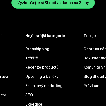
Vyzkoušejte si Shopify zdarma na 3 dny
í
Nejčastější kategorie
Zdroje
Dropshipping
Centrum náp
Tržiště
Dokumentace
Recenze produktů
Komunita Sh
rava
Upselling a balíčky
Blog Shopif
E-mailový marketing
Průzkum
erze
SEO
Expedice