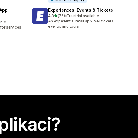
 App
Experiences: Events & Tickets
z 5 hvězd
4,8
(76)
•
Free trial available
Celkový počet recenzí: 76
An experiential retail app. Sell tickets,
able
3
events, and tours
or services,
plikaci?