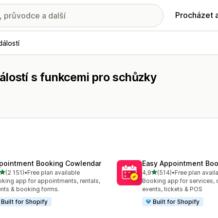
Procházet 
álostí
álostí s funkcemi pro schůzky
pointment Booking Cowlendar
Easy Appointment Boo
z 5 hvězd
z 5 hvězd
(2 151)
•
Free plan available
4,9
(514)
•
Free plan avail
kový počet recenzí: 2151
Celkový počet recenzí: 51
king app for appointments, rentals,
Booking app for services, 
nts & booking forms.
events, tickets & POS
Built for Shopify
Built for Shopify