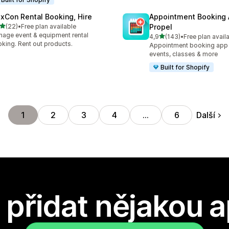
exCon Rental Booking, Hire
Appointment Booking
z 5 hvězd
(22)
•
Free plan available
Propel
kový počet recenzí: 22
age event & equipment rental
z 5 hvězd
4,9
(143)
•
Free plan avail
Celkový počet recenzí: 14
king. Rent out products.
Appointment booking app f
events, classes & more
Built for Shopify
Další
1
2
3
4
…
6
přidat nějakou a