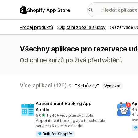
Shopify App Store
Prodej produktů
Digitální zboží a služby
Rezervace ud
Všechny aplikace pro rezervace ud
Od online kurzů po živá předvádění.
Více aplikací (126) s:
Schůzky
Vymazat
Appointment Booking App
Ap
Apntly
4,9
Cel
Boo
z 5 hvězd
5,0
(1 540)
•
Free plan available
Celkový počet recenzí: 1540
eve
Appointment booking app to schedule
services & events calendar
Built for Shopify