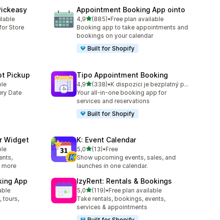
Pickeasy
Appointment Booking App ointo
z 5 hvězd
ilable
4,9
(885)
•
Free plan available
63
Celkový počet recenzí: 885
for Store
Booking app to take appointments and
bookings on your calendar
Built for Shopify
ot Pickup
Tipo Appointment Booking
z 5 hvězd
ble
4,9
(338)
•
K dispozici je bezplatný plán
Celkový počet recenzí: 338
ery Date
Your all-in-one booking app for
services and reservations
Built for Shopify
r Widget
K: Event Calendar
z 5 hvězd
ble
5,0
(13)
•
Free
Celkový počet recenzí: 13
ents,
Show upcoming events, sales, and
& more
launches in one calendar.
king App
IzyRent: Rentals & Bookings
z 5 hvězd
able
5,0
(119)
•
Free plan available
6
Celkový počet recenzí: 119
 tours,
Take rentals, bookings, events,
services & appointments
Built for Shopify