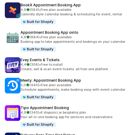
BookX Appointment Booking App
z 5 hvězd
4,9
(584)
•
Free plan available
Celkový počet recenzí: 584
Calendly style calendar booking & scheduling for event, rental
Built for Shopify
Appointment Booking App ointo
z 5 hvězd
4,9
(884)
•
Free plan available
Celkový počet recenzí: 884
Booking app to take appointments and bookings on your calendar
Built for Shopify
Evey Events & Tickets
z 5 hvězd
4,4
(308)
•
Free to install
Celkový počet recenzí: 308
Create, sell & scan event tickets: all from one platform
Meety: Appointment Booking App
z 5 hvězd
5,0
(440)
•
Free plan available
Celkový počet recenzí: 440
Schedule appointments, make booking easy with event calendar
Built for Shopify
Tipo Appointment Booking
z 5 hvězd
4,9
(340)
•
K dispozici je bezplatný plán
Celkový počet recenzí: 340
Your all-in-one booking app for services and reservations
Built for Shopify