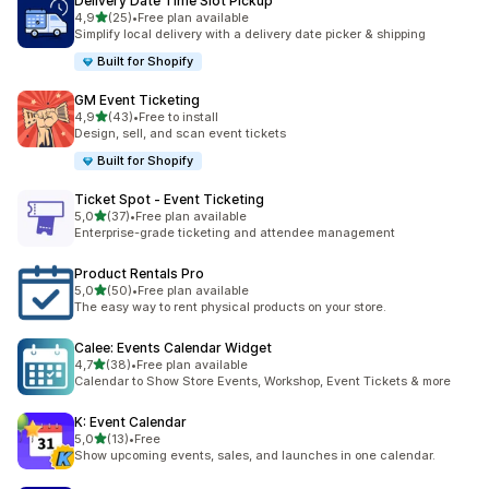
Delivery Date Time Slot Pickup
z 5 hvězd
4,9
(25)
•
Free plan available
Celkový počet recenzí: 25
Simplify local delivery with a delivery date picker & shipping
Built for Shopify
GM Event Ticketing
z 5 hvězd
4,9
(43)
•
Free to install
Celkový počet recenzí: 43
Design, sell, and scan event tickets
Built for Shopify
Ticket Spot ‑ Event Ticketing
z 5 hvězd
5,0
(37)
•
Free plan available
Celkový počet recenzí: 37
Enterprise-grade ticketing and attendee management
Product Rentals Pro
z 5 hvězd
5,0
(50)
•
Free plan available
Celkový počet recenzí: 50
The easy way to rent physical products on your store.
Calee: Events Calendar Widget
z 5 hvězd
4,7
(38)
•
Free plan available
Celkový počet recenzí: 38
Calendar to Show Store Events, Workshop, Event Tickets & more
K: Event Calendar
z 5 hvězd
5,0
(13)
•
Free
Celkový počet recenzí: 13
Show upcoming events, sales, and launches in one calendar.