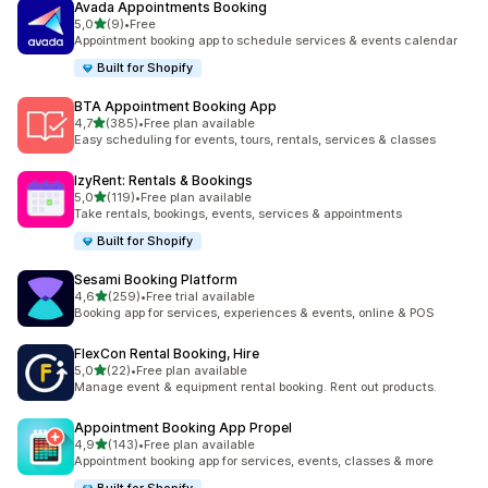
Avada Appointments Booking
z 5 hvězd
5,0
(9)
•
Free
Celkový počet recenzí: 9
Appointment booking app to schedule services & events calendar
Built for Shopify
BTA Appointment Booking App
z 5 hvězd
4,7
(385)
•
Free plan available
Celkový počet recenzí: 385
Easy scheduling for events, tours, rentals, services & classes
IzyRent: Rentals & Bookings
z 5 hvězd
5,0
(119)
•
Free plan available
Celkový počet recenzí: 119
Take rentals, bookings, events, services & appointments
Built for Shopify
Sesami Booking Platform
z 5 hvězd
4,6
(259)
•
Free trial available
Celkový počet recenzí: 259
Booking app for services, experiences & events, online & POS
FlexCon Rental Booking, Hire
z 5 hvězd
5,0
(22)
•
Free plan available
Celkový počet recenzí: 22
Manage event & equipment rental booking. Rent out products.
Appointment Booking App Propel
z 5 hvězd
4,9
(143)
•
Free plan available
Celkový počet recenzí: 143
Appointment booking app for services, events, classes & more