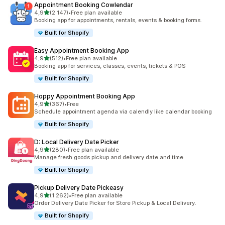
Appointment Booking Cowlendar
z 5 hvězd
4,9
(2 147)
•
Free plan available
Celkový počet recenzí: 2147
Booking app for appointments, rentals, events & booking forms.
Built for Shopify
Easy Appointment Booking App
z 5 hvězd
4,9
(512)
•
Free plan available
Celkový počet recenzí: 512
Booking app for services, classes, events, tickets & POS
Built for Shopify
Hoppy Appointment Booking App
z 5 hvězd
4,9
(367)
•
Free
Celkový počet recenzí: 367
Schedule appointment agenda via calendly like calendar booking
Built for Shopify
D: Local Delivery Date Picker
z 5 hvězd
4,9
(280)
•
Free plan available
Celkový počet recenzí: 280
Manage fresh goods pickup and delivery date and time
Built for Shopify
Pickup Delivery Date Pickeasy
z 5 hvězd
4,9
(1 262)
•
Free plan available
Celkový počet recenzí: 1262
Order Delivery Date Picker for Store Pickup & Local Delivery.
Built for Shopify