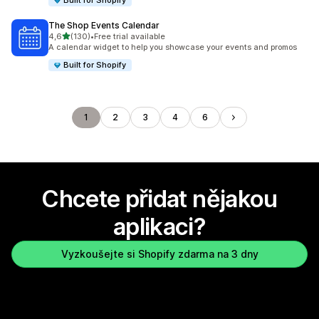
Built for Shopify
The Shop Events Calendar
z 5 hvězd
4,6
(130)
•
Free trial available
Celkový počet recenzí: 130
A calendar widget to help you showcase your events and promos
Built for Shopify
1
2
3
4
6
Chcete přidat nějakou
aplikaci?
Vyzkoušejte si Shopify zdarma na 3 dny