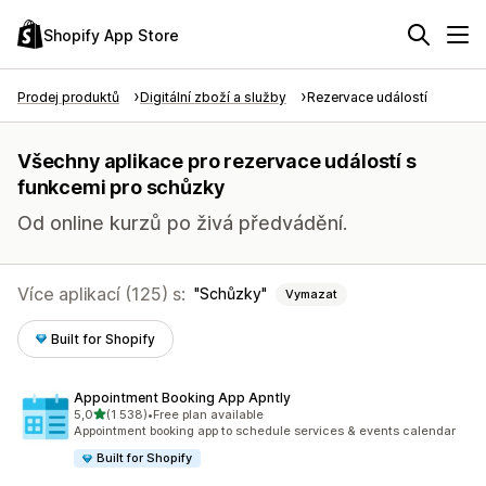
Shopify App Store
Prodej produktů
Digitální zboží a služby
Rezervace událostí
Všechny aplikace pro rezervace událostí s
funkcemi pro schůzky
Od online kurzů po živá předvádění.
Více aplikací (125) s:
Schůzky
Vymazat
Built for Shopify
Appointment Booking App Apntly
z 5 hvězd
5,0
(1 538)
•
Free plan available
Celkový počet recenzí: 1538
Appointment booking app to schedule services & events calendar
Built for Shopify