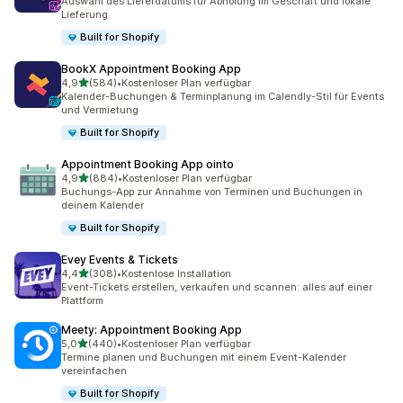
Auswahl des Lieferdatums für Abholung im Geschäft und lokale
Lieferung.
Built for Shopify
BookX Appointment Booking App
von 5 Sternen
4,9
(584)
•
Kostenloser Plan verfügbar
584 Rezensionen insgesamt
Kalender-Buchungen & Terminplanung im Calendly-Stil für Events
und Vermietung
Built for Shopify
Appointment Booking App ointo
von 5 Sternen
4,9
(884)
•
Kostenloser Plan verfügbar
884 Rezensionen insgesamt
Buchungs-App zur Annahme von Terminen und Buchungen in
deinem Kalender
Built for Shopify
Evey Events & Tickets
von 5 Sternen
4,4
(308)
•
Kostenlose Installation
308 Rezensionen insgesamt
Event-Tickets erstellen, verkaufen und scannen: alles auf einer
Plattform
Meety: Appointment Booking App
von 5 Sternen
5,0
(440)
•
Kostenloser Plan verfügbar
440 Rezensionen insgesamt
Termine planen und Buchungen mit einem Event-Kalender
vereinfachen
Built for Shopify