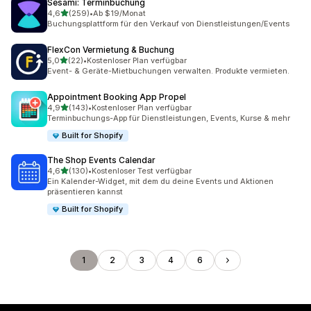
Sesami: Terminbuchung
von 5 Sternen
4,6
(259)
•
Ab $19/Monat
259 Rezensionen insgesamt
Buchungsplattform für den Verkauf von Dienstleistungen/Events
FlexCon Vermietung & Buchung
von 5 Sternen
5,0
(22)
•
Kostenloser Plan verfügbar
22 Rezensionen insgesamt
Event- & Geräte-Mietbuchungen verwalten. Produkte vermieten.
Appointment Booking App Propel
von 5 Sternen
4,9
(143)
•
Kostenloser Plan verfügbar
143 Rezensionen insgesamt
Terminbuchungs-App für Dienstleistungen, Events, Kurse & mehr
Built for Shopify
The Shop Events Calendar
von 5 Sternen
4,6
(130)
•
Kostenloser Test verfügbar
130 Rezensionen insgesamt
Ein Kalender-Widget, mit dem du deine Events und Aktionen
präsentieren kannst
Built for Shopify
1
2
3
4
6