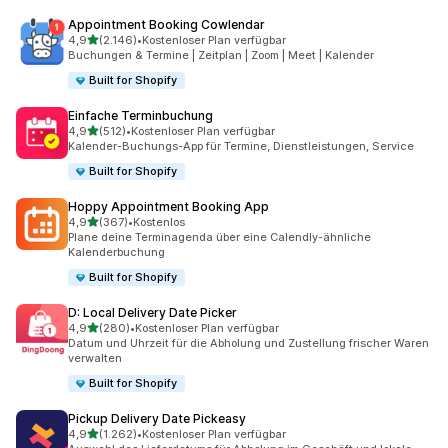
Appointment Booking Cowlendar
von 5 Sternen
4,9
(2.146)
•
Kostenloser Plan verfügbar
2146 Rezensionen insgesamt
Buchungen & Termine | Zeitplan | Zoom | Meet | Kalender
Built for Shopify
Einfache Terminbuchung
von 5 Sternen
4,9
(512)
•
Kostenloser Plan verfügbar
512 Rezensionen insgesamt
Kalender-Buchungs-App für Termine, Dienstleistungen, Service
Built for Shopify
Hoppy Appointment Booking App
von 5 Sternen
4,9
(367)
•
Kostenlos
367 Rezensionen insgesamt
Plane deine Terminagenda über eine Calendly-ähnliche
Kalenderbuchung
Built for Shopify
D: Local Delivery Date Picker
von 5 Sternen
4,9
(280)
•
Kostenloser Plan verfügbar
280 Rezensionen insgesamt
Datum und Uhrzeit für die Abholung und Zustellung frischer Waren
verwalten
Built for Shopify
Pickup Delivery Date Pickeasy
von 5 Sternen
4,9
(1.262)
•
Kostenloser Plan verfügbar
1262 Rezensionen insgesamt