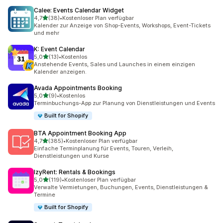
Calee: Events Calendar Widget
von 5 Sternen
4,7
(38)
•
Kostenloser Plan verfügbar
38 Rezensionen insgesamt
Kalender zur Anzeige von Shop-Events, Workshops, Event-Tickets
und mehr
K: Event Calendar
von 5 Sternen
5,0
(13)
•
Kostenlos
13 Rezensionen insgesamt
Anstehende Events, Sales und Launches in einem einzigen
Kalender anzeigen.
Avada Appointments Booking
von 5 Sternen
5,0
(9)
•
Kostenlos
9 Rezensionen insgesamt
Terminbuchungs-App zur Planung von Dienstleistungen und Events
Built for Shopify
BTA Appointment Booking App
von 5 Sternen
4,7
(385)
•
Kostenloser Plan verfügbar
385 Rezensionen insgesamt
Einfache Terminplanung für Events, Touren, Verleih,
Dienstleistungen und Kurse
IzyRent: Rentals & Bookings
von 5 Sternen
5,0
(119)
•
Kostenloser Plan verfügbar
119 Rezensionen insgesamt
Verwalte Vermietungen, Buchungen, Events, Dienstleistungen &
Termine
Built for Shopify