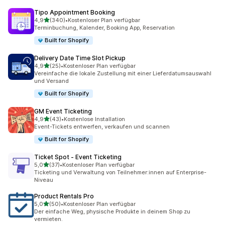
Tipo Appointment Booking
von 5 Sternen
4,9
(340)
•
Kostenloser Plan verfügbar
340 Rezensionen insgesamt
Terminbuchung, Kalender, Booking App, Reservation
Built for Shopify
Delivery Date Time Slot Pickup
von 5 Sternen
4,9
(25)
•
Kostenloser Plan verfügbar
25 Rezensionen insgesamt
Vereinfache die lokale Zustellung mit einer Lieferdatumsauswahl
und Versand
Built for Shopify
GM Event Ticketing
von 5 Sternen
4,9
(43)
•
Kostenlose Installation
43 Rezensionen insgesamt
Event-Tickets entwerfen, verkaufen und scannen
Built for Shopify
Ticket Spot ‑ Event Ticketing
von 5 Sternen
5,0
(37)
•
Kostenloser Plan verfügbar
37 Rezensionen insgesamt
Ticketing und Verwaltung von Teilnehmer:innen auf Enterprise-
Niveau
Product Rentals Pro
von 5 Sternen
5,0
(50)
•
Kostenloser Plan verfügbar
50 Rezensionen insgesamt
Der einfache Weg, physische Produkte in deinem Shop zu
vermieten.