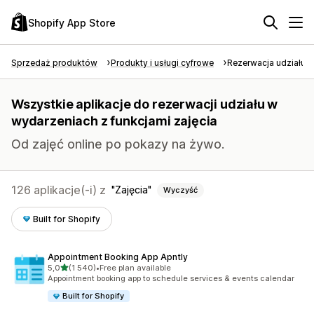
Shopify App Store
Sprzedaż produktów
Produkty i usługi cyfrowe
Rezerwacja udziału 
Wszystkie aplikacje do rezerwacji udziału w
wydarzeniach z funkcjami zajęcia
Od zajęć online po pokazy na żywo.
126 aplikacje(-i) z
Zajęcia
Wyczyść
Built for Shopify
Appointment Booking App Apntly
na 5 gwiazdek
5,0
(1 540)
•
Free plan available
Łączna liczba recenzji: 1540
Appointment booking app to schedule services & events calendar
Built for Shopify