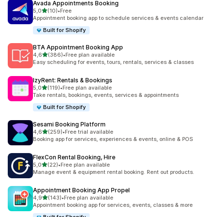
Avada Appointments Booking
na 5 gwiazdek
5,0
(10)
•
Free
Łączna liczba recenzji: 10
Appointment booking app to schedule services & events calendar
Built for Shopify
BTA Appointment Booking App
na 5 gwiazdek
4,6
(386)
•
Free plan available
Łączna liczba recenzji: 386
Easy scheduling for events, tours, rentals, services & classes
IzyRent: Rentals & Bookings
na 5 gwiazdek
5,0
(119)
•
Free plan available
Łączna liczba recenzji: 119
Take rentals, bookings, events, services & appointments
Built for Shopify
Sesami Booking Platform
na 5 gwiazdek
4,6
(259)
•
Free trial available
Łączna liczba recenzji: 259
Booking app for services, experiences & events, online & POS
FlexCon Rental Booking, Hire
na 5 gwiazdek
5,0
(22)
•
Free plan available
Łączna liczba recenzji: 22
Manage event & equipment rental booking. Rent out products.
Appointment Booking App Propel
na 5 gwiazdek
4,9
(143)
•
Free plan available
Łączna liczba recenzji: 143
Appointment booking app for services, events, classes & more