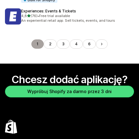
Built for Shopify
Experiences: Events & Tickets
na 5 gwiazdek
4,8
(76)
•
Free trial available
Łączna liczba recenzji: 76
An experiential retail app. Sell tickets, events, and tours
1
2
3
4
6
Chcesz dodać aplikację?
Wypróbuj Shopify za darmo przez 3 dni