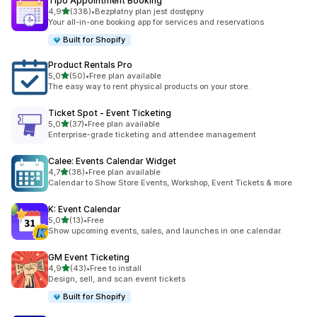
Tipo Appointment Booking
na 5 gwiazdek
4,9
(338)
•
Bezpłatny plan jest dostępny
Łączna liczba recenzji: 338
Your all-in-one booking app for services and reservations
Built for Shopify
Product Rentals Pro
na 5 gwiazdek
5,0
(50)
•
Free plan available
Łączna liczba recenzji: 50
The easy way to rent physical products on your store.
Ticket Spot ‑ Event Ticketing
na 5 gwiazdek
5,0
(37)
•
Free plan available
Łączna liczba recenzji: 37
Enterprise-grade ticketing and attendee management
Calee: Events Calendar Widget
na 5 gwiazdek
4,7
(38)
•
Free plan available
Łączna liczba recenzji: 38
Calendar to Show Store Events, Workshop, Event Tickets & more
K: Event Calendar
na 5 gwiazdek
5,0
(13)
•
Free
Łączna liczba recenzji: 13
Show upcoming events, sales, and launches in one calendar.
GM Event Ticketing
na 5 gwiazdek
4,9
(43)
•
Free to install
Łączna liczba recenzji: 43
Design, sell, and scan event tickets
Built for Shopify