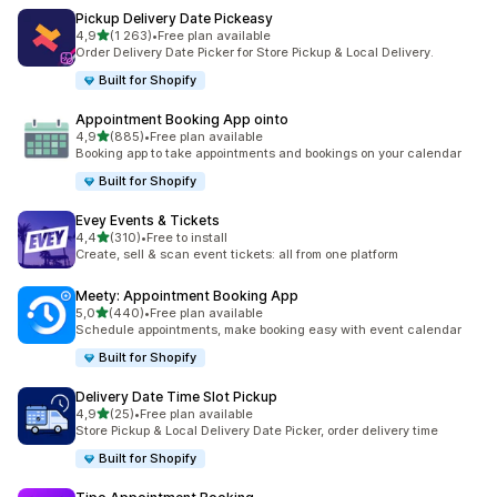
Pickup Delivery Date Pickeasy
na 5 gwiazdek
4,9
(1 263)
•
Free plan available
Łączna liczba recenzji: 1263
Order Delivery Date Picker for Store Pickup & Local Delivery.
Built for Shopify
Appointment Booking App ointo
na 5 gwiazdek
4,9
(885)
•
Free plan available
Łączna liczba recenzji: 885
Booking app to take appointments and bookings on your calendar
Built for Shopify
Evey Events & Tickets
na 5 gwiazdek
4,4
(310)
•
Free to install
Łączna liczba recenzji: 310
Create, sell & scan event tickets: all from one platform
Meety: Appointment Booking App
na 5 gwiazdek
5,0
(440)
•
Free plan available
Łączna liczba recenzji: 440
Schedule appointments, make booking easy with event calendar
Built for Shopify
Delivery Date Time Slot Pickup
na 5 gwiazdek
4,9
(25)
•
Free plan available
Łączna liczba recenzji: 25
Store Pickup & Local Delivery Date Picker, order delivery time
Built for Shopify