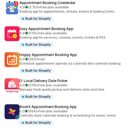
Appointment Booking Cowlendar
na 5 gwiazdek
4,9
(2 151)
•
Free plan available
Łączna liczba recenzji: 2151
Booking app for appointments, rentals, events & booking forms.
Built for Shopify
Easy Appointment Booking App
na 5 gwiazdek
4,9
(514)
•
Free plan available
Łączna liczba recenzji: 514
Booking app for services, classes, events, tickets & POS
Built for Shopify
Hoppy Appointment Booking App
na 5 gwiazdek
4,9
(367)
•
Free
Łączna liczba recenzji: 367
Schedule appointment agenda via calendly like calendar booking
Built for Shopify
D: Local Delivery Date Picker
na 5 gwiazdek
4,9
(279)
•
Free plan available
Łączna liczba recenzji: 279
Manage fresh goods pickup and delivery date and time
Built for Shopify
BookX Appointment Booking App
na 5 gwiazdek
5,0
(584)
•
Free plan available
Łączna liczba recenzji: 584
Calendly style calendar booking & scheduling for event, rental
Built for Shopify